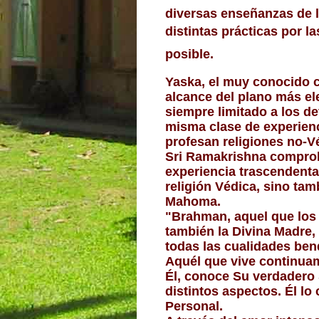
diversas enseñanzas de l
distintas prácticas por l
posible.
Yaska, el muy conocido c
alcance del plano más el
siempre limitado a los dev
misma clase de experienc
profesan religiones no-V
Sri Ramakrishna comprobó
experiencia trascendenta
religión Védica, sino tam
Mahoma.
"Brahman, aquel que los 
también la Divina Madre, l
todas las cualidades ben
Aquél que vive continuam
Él, conoce Su verdadero S
distintos aspectos. Él l
Personal.