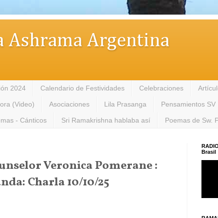
 Ashrama Argentina
ión 2024
Calendario de Festividades
Celebraciones
Artícu
tora (Video)
Asociaciones
Lila Prasanga
Pensamientos SV
mas - Cánticos
Sri Ramakrishna hablaba así
Poemas de Sw. 
RADIO
Brasil
Counselor Veronica Pomerane :
da: Charla 10/10/25