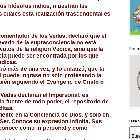
os filósofos indios, muestran las
as cuales esta realización trascendental es
omentador de los Vedas, declaró que el 
evado de la supraconciencia no está 
otos de la religión Védica, sino que la 
Flamea
ia puede ser encontrada por los que 
édicas.
 más de una vez, y lo enfatizó, que la 
l puede lograse no sólo profesando la 
bién siguiendo el Evangelio de Cristo o 
Vedas declaran el Impersonal, es 
a fuente de todo poder, el repositorio de 
ditas.
ente en la Conciencia de Dios, y solo en 
er. Conoce su expresión infinita, Sus 
Busca
o conoce como Impersonal y como 