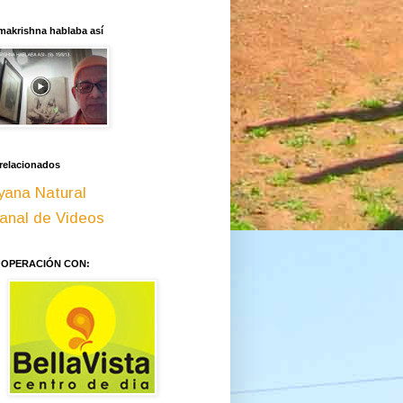
makrishna hablaba así
 relacionados
yana Natural
anal de Videos
OOPERACIÓN CON: