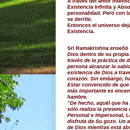
A través del amor intenso 
Existencia Infinita y Abso
personalidad. Pero con la
se derrite.
Entonces el universo deja 
Existencia.
Sri Ramakrishna enseñó a
Dios dentro de su propia
través de la práctica de d
persona alcanzar la sabid
existencia de Dios a trav
corazón. Sin embargo, ha
Estar convencido de que 
más importante es encende
hambre.
"De hecho, aquél que ha 
sólo realiza la presencia
Personal e Impersonal, L
disfruta de Su gozo. Un a
de Dios mientras está ab