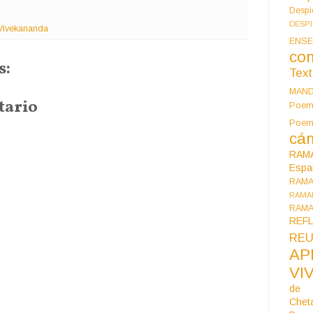
Despi
DESP
 Vivekananda
ENSE
co
s:
Tex
MAN
tario
Poem
Poe
cán
RAM
Espa
RAM
RAMA
RAMA
REF
REU
AP
VI
de 
Chet