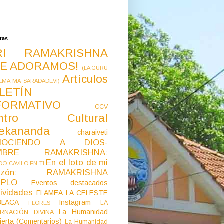
tas
RI RAMAKRISHNA
E ADORAMOS!
(LA GURU
Artículos
EMA MA SARADADEVI)
LETÍN
FORMATIVO
CCV
ntro Cultural
vekananda
charaiveti
NOCIENDO A DIOS-
MBRE RAMAKRISHNA:
En el loto de mi
O CAVILO EN TI
razón: RAMAKRISHNA
MPLO
Eventos destacados
ividades
FLAMEA LA CELESTE
LACA
Instagram
LA
FLORES
La Humanidad
RNACIÓN DIVINA
ierta (Comentarios)
La Humanidad