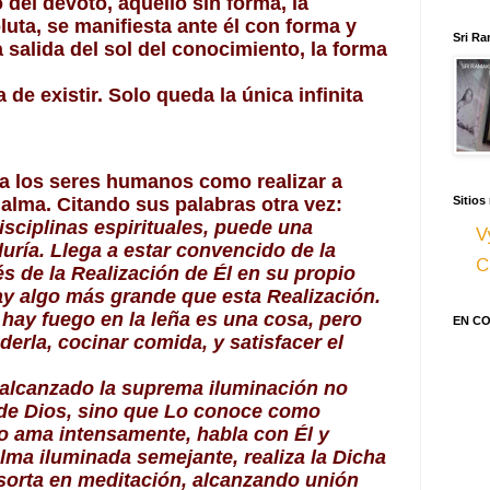
del devoto, aquello sin forma, la 
luta, se manifiesta ante él con forma y 
Sri Ra
 salida del sol del conocimiento, la forma 
de existir. Solo queda la única infinita 
 los seres humanos como realizar a 
 alma. Citando sus palabras otra vez:
Sitios
isciplinas espirituales, puede una 
V
uría. Llega a estar convencido de la 
C
és de la Realización de Él en su propio 
y algo más grande que esta Realización. 
hay fuego en la leña es una cosa, pero 
EN C
rla, cocinar comida, y satisfacer el 
alcanzado la suprema iluminación no 
 de Dios, sino que Lo conoce como 
o ama intensamente, habla con Él y 
lma iluminada semejante, realiza la Dicha 
sorta en meditación, alcanzando unión 