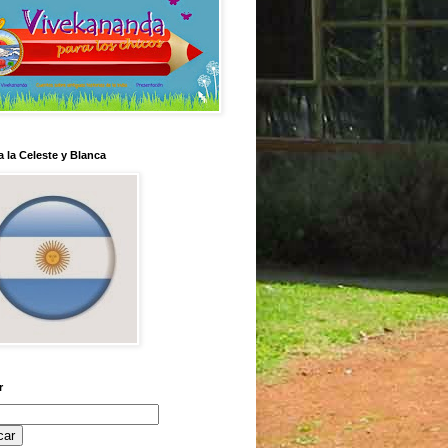
 la Celeste y Blanca
r