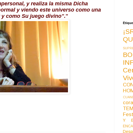
mpersonal, y realiza la misma Dicha 
normal y viendo este universo como una 
 y como Su juego divino".
"
Etique
¡S
QU
SUPR
BO
IN
Ce
Vi
CO
HO
CUAND
co
TE
Fest
Y B
ENCA
Desp