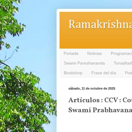
Ramakrishna
Portada
Noticias
Programac
Swami Pareshananda
Tonadita/
Bookshop
Frase del día
Poe
sábado, 11 de octubre de 2025
Artículos : CCV : 
Swami Prabhavanan