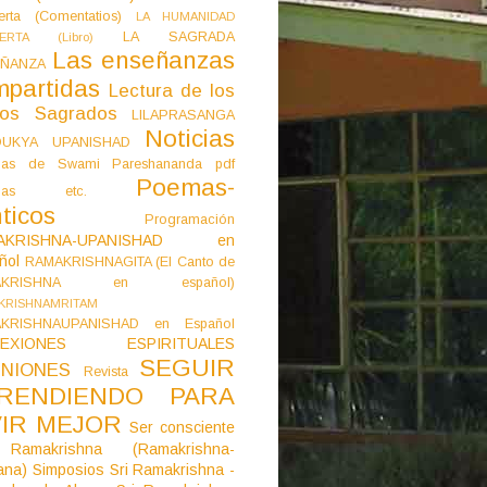
erta (Comentatios)
LA HUMANIDAD
LA SAGRADA
IERTA (Libro)
Las enseñanzas
ÑANZA
mpartidas
Lectura de los
tos Sagrados
LILAPRASANGA
Noticias
DUKYA UPANISHAD
as de Swami Pareshananda pdf
Poemas-
mas etc.
ticos
Programación
AKRISHNA-UPANISHAD en
ñol
RAMAKRISHNAGITA (El Canto de
AKRISHNA en español)
KRISHNAMRITAM
KRISHNAUPANISHAD en Español
LEXIONES ESPIRITUALES
SEGUIR
NIONES
Revista
RENDIENDO PARA
VIR MEJOR
Ser consciente
Ramakrishna (Ramakrishna-
ana)
Simposios
Sri Ramakrishna -