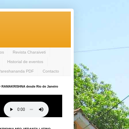
los
Revista Charaiveti
Historial de eventos
Pareshananda PDF
Contacto
 RAMAKRISHNA desde Rio de Janeiro