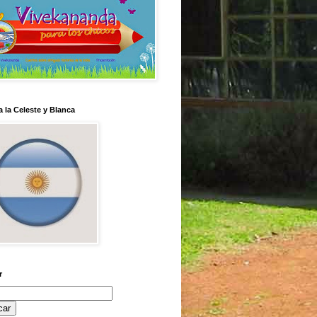
 la Celeste y Blanca
r