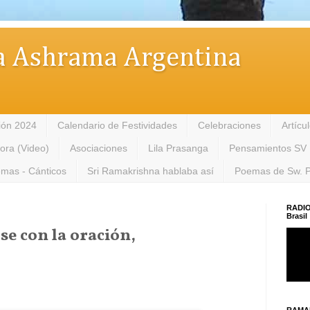
 Ashrama Argentina
ión 2024
Calendario de Festividades
Celebraciones
Artícu
tora (Video)
Asociaciones
Lila Prasanga
Pensamientos SV
mas - Cánticos
Sri Ramakrishna hablaba así
Poemas de Sw. 
RADIO
Brasil
 con la oración,