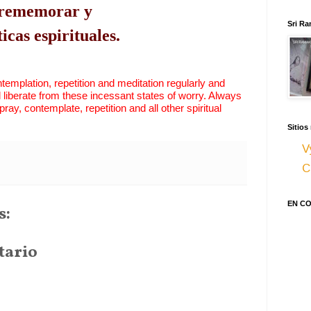
, rememorar y
Sri Ra
icas espirituales.
emplation, repetition and meditation regularly and 
ll liberate from these incessant states of worry. Always 
pray, contemplate, repetition and all other spiritual 
Sitios
V
C
EN C
s:
tario