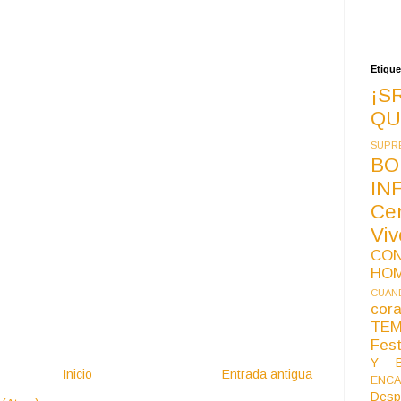
Etique
¡S
QU
SUPR
BO
IN
Ce
Vi
CO
HO
CUAND
co
TE
Fest
Y B
Inicio
Entrada antigua
ENCA
Desp