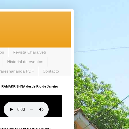
los
Revista Charaiveti
Historial de eventos
Pareshananda PDF
Contacto
 RAMAKRISHNA desde Rio de Janeiro