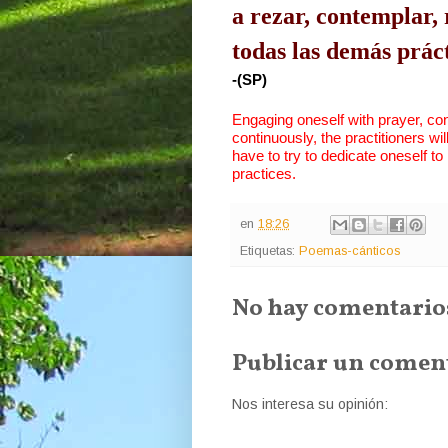
a rezar, contemplar
todas las demás práct
-(SP)   
Engaging oneself with prayer, cont
continuously, the practitioners wi
have to try to dedicate oneself to 
practices.
en
18:26
Etiquetas:
Poemas-cánticos
No hay comentario
Publicar un comen
Nos interesa su opinión: