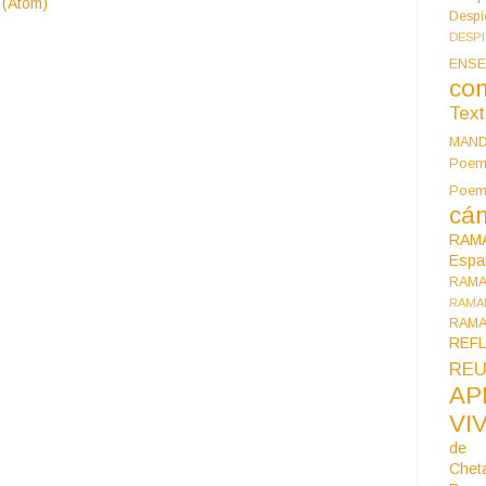
 (Atom)
Despi
DESP
ENSE
co
Tex
MAN
Poem
Poe
cán
RAM
Espa
RAM
RAMA
RAMA
REF
REU
AP
VI
de 
Chet