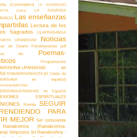
erta (Comentatios)
LA HUMANIDAD
LA SAGRADA
IERTA (Libro)
Las enseñanzas
ÑANZA
mpartidas
Lectura de los
tos Sagrados
LILAPRASANGA
Noticias
DUKYA UPANISHAD
as de Swami Pareshananda pdf
Poemas-
mas etc.
ticos
Programación
AKRISHNA-UPANISHAD en
ñol
RAMAKRISHNAGITA (El Canto de
AKRISHNA en español)
KRISHNAMRITAM
KRISHNAUPANISHAD en Español
LEXIONES ESPIRITUALES
SEGUIR
NIONES
Revista
RENDIENDO PARA
VIR MEJOR
Ser consciente
Ramakrishna (Ramakrishna-
ana)
Simposios
Sri Ramakrishna -