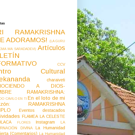
tas
RI RAMAKRISHNA
E ADORAMOS!
(LA GURU
Artículos
EMA MA SARADADEVI)
LETÍN
FORMATIVO
CCV
ntro Cultural
vekananda
charaiveti
NOCIENDO A DIOS-
MBRE RAMAKRISHNA:
En el loto de mi
O CAVILO EN TI
razón: RAMAKRISHNA
MPLO
Eventos destacados
ividades
FLAMEA LA CELESTE
LACA
Instagram
LA
FLORES
La Humanidad
RNACIÓN DIVINA
ierta (Comentarios)
La Humanidad