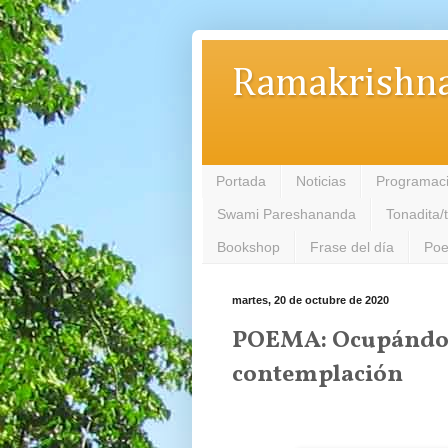
Ramakrishna
Portada
Noticias
Programac
Swami Pareshananda
Tonadita/
Bookshop
Frase del día
Poe
martes, 20 de octubre de 2020
POEMA: Ocupándose
contemplación