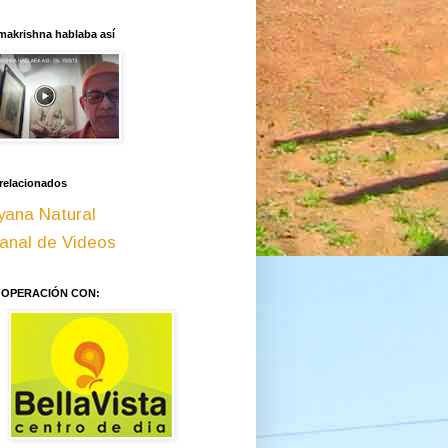
makrishna hablaba así
 relacionados
yana Natural
anal de Videos
OOPERACIÓN CON: