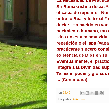
La Necesidad de Practica
Sri Ramakrishna decía: “S
eficacia de repetir el `No
entre lo Real y lo irreal
decía: “Ha nacido en van
nacimiento humano, tan dif
Dios en esta misma vida”
r
epetición o el japa (yap
practicante sincero cons
existencia de Dios en su 
Eventualmente, el practi
integra a la Divinidad s
Tal es el poder y gloria 
... (Continuará)
en
13:45
Etiquetas:
Artículos