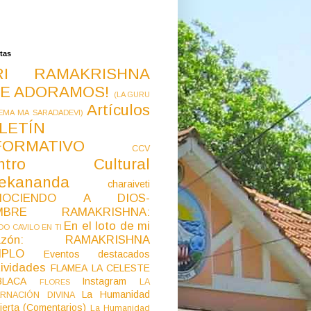
tas
RI RAMAKRISHNA
E ADORAMOS!
(LA GURU
Artículos
EMA MA SARADADEVI)
LETÍN
FORMATIVO
CCV
ntro Cultural
vekananda
charaiveti
NOCIENDO A DIOS-
MBRE RAMAKRISHNA:
En el loto de mi
O CAVILO EN TI
razón: RAMAKRISHNA
MPLO
Eventos destacados
ividades
FLAMEA LA CELESTE
LACA
Instagram
LA
FLORES
La Humanidad
RNACIÓN DIVINA
ierta (Comentarios)
La Humanidad