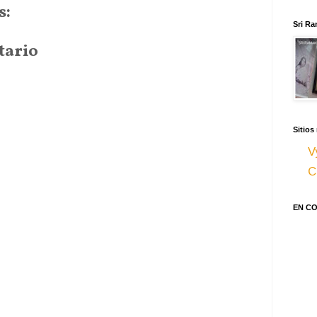
s:
Sri Ra
tario
Sitios
V
C
EN C