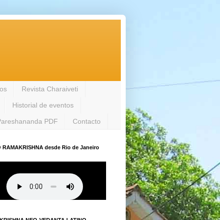
los
Revista Charaiveti
Historial de eventos
Pareshananda PDF
Contacto
 RAMAKRISHNA desde Rio de Janeiro