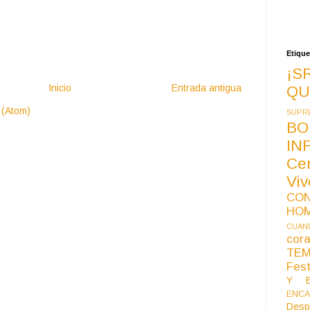
Etique
¡S
Inicio
Entrada antigua
QU
 (Atom)
SUPR
BO
IN
Ce
Vi
CO
HO
CUAND
co
TE
Fest
Y B
ENCA
Desp