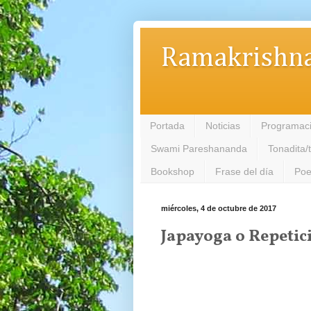
Ramakrishna
Portada
Noticias
Programac
Swami Pareshananda
Tonadita/
Bookshop
Frase del día
Poe
miércoles, 4 de octubre de 2017
Japayoga o Repetici