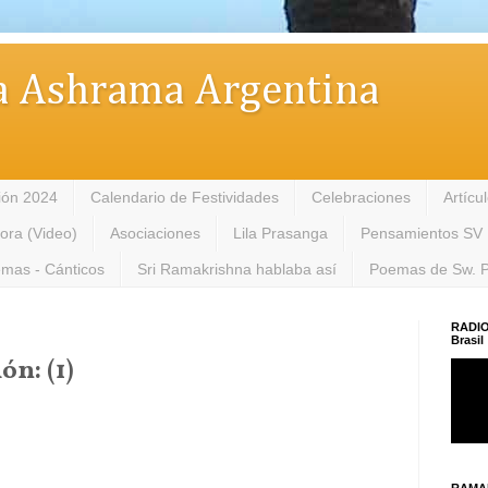
 Ashrama Argentina
ión 2024
Calendario de Festividades
Celebraciones
Artícu
tora (Video)
Asociaciones
Lila Prasanga
Pensamientos SV
mas - Cánticos
Sri Ramakrishna hablaba así
Poemas de Sw. 
RADIO
Brasil
ón: (1)