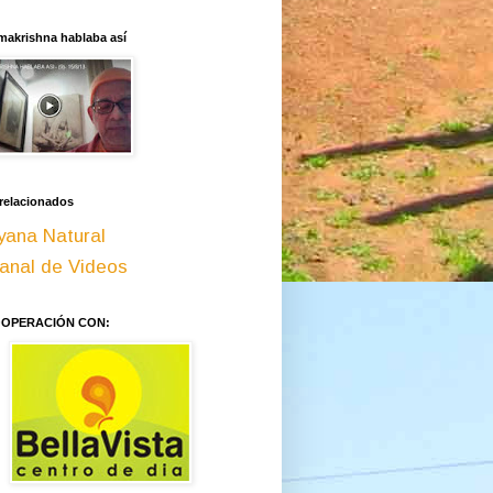
makrishna hablaba así
 relacionados
yana Natural
anal de Videos
OOPERACIÓN CON: