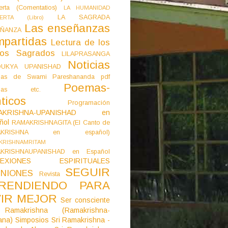
erta (Comentatios)
LA HUMANIDAD
LA SAGRADA
IERTA (Libro)
Las enseñanzas
ÑANZA
mpartidas
Lectura de los
tos Sagrados
LILAPRASANGA
Noticias
DUKYA UPANISHAD
as de Swami Pareshananda pdf
Poemas-
mas etc.
ticos
Programación
AKRISHNA-UPANISHAD en
ñol
RAMAKRISHNAGITA (El Canto de
AKRISHNA en español)
KRISHNAMRITAM
KRISHNAUPANISHAD en Español
LEXIONES ESPIRITUALES
SEGUIR
NIONES
Revista
RENDIENDO PARA
VIR MEJOR
Ser consciente
Ramakrishna (Ramakrishna-
ana)
Simposios
Sri Ramakrishna -