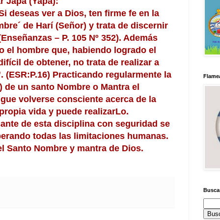
r Japa (Yapa):
i deseas ver a Dios, ten firme fe en la
mbre´ de Harí (Señor) y trata de discernir
.” (Enseñanzas – P. 105 Nº 352). Además
o el hombre que, habiendo logrado el
ícil de obtener, no trata de realizar a
. (ESR:P.16) Practicando regularmente la
Flamea
a) de un santo Nombre o Mantra el
igue volverse consciente acerca de la
propia vida y puede realizarLo.
cante de esta disciplina con seguridad se
uperando todas las limitaciones humanas.
del Santo Nombre y mantra de Dios.
Busca