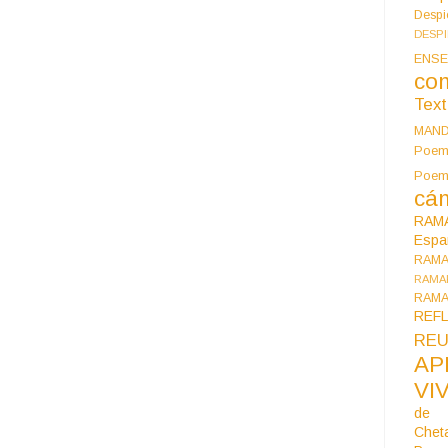
Despi
DESP
ENSE
co
Tex
MAN
Poem
Poe
cán
RAM
Espa
RAM
RAMA
RAMA
REF
REU
AP
VI
de 
Chet