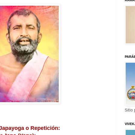
RAMA
PARÁ
Sitio
VIVE
 Japayoga o Repetición: