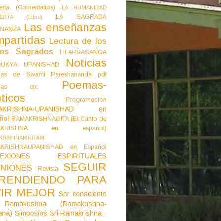
erta (Comentatios)
LA HUMANIDAD
LA SAGRADA
IERTA (Libro)
Las enseñanzas
ÑANZA
mpartidas
Lectura de los
tos Sagrados
LILAPRASANGA
Noticias
DUKYA UPANISHAD
as de Swami Pareshananda pdf
Poemas-
mas etc.
ticos
Programación
AKRISHNA-UPANISHAD en
ñol
RAMAKRISHNAGITA (El Canto de
AKRISHNA en español)
KRISHNAMRITAM
KRISHNAUPANISHAD en Español
LEXIONES ESPIRITUALES
SEGUIR
NIONES
Revista
RENDIENDO PARA
VIR MEJOR
Ser consciente
Ramakrishna (Ramakrishna-
ana)
Simposios
Sri Ramakrishna -