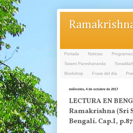
Ramakrishna
Portada
Noticias
Programac
Swami Pareshananda
Tonadita/
Bookshop
Frase del día
Poe
miércoles, 4 de octubre de 2017
LECTURA EN BENGAL
Ramakrishna (Sri 
Bengalí. Cap.I, p.87