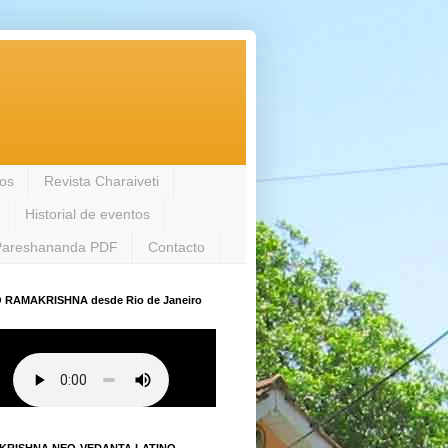
los
Revista Charaiveti
Historial de eventos
Pareshananda PDF
Contacto
 RAMAKRISHNA desde Rio de Janeiro