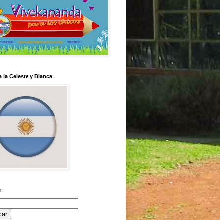
 la Celeste y Blanca
r