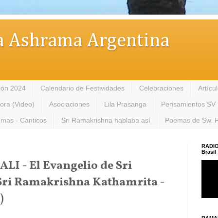
 Ashrama Argentina
ión 2024
Calendario de Festividades
Celebraciones
Artícu
tora (Video)
Asociaciones
Lila Prasanga
Pensamientos SV
mas - Cánticos
Sri Ramakrishna hablaba así
Poemas de Sw. 
RADIO
Brasil
I - El Evangelio de Sri
Sri Ramakrishna Kathamrita -
)