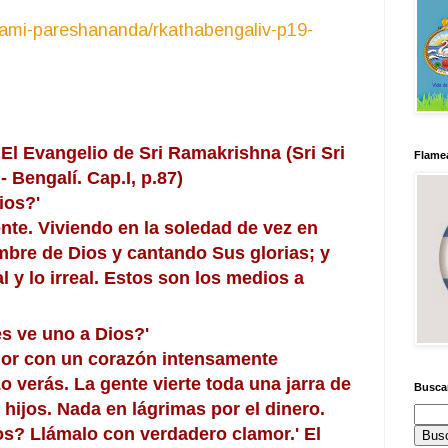
wami-pareshananda/rkathabengaliv-p19-
 Evangelio de Sri Ramakrishna (Sri Sri
Flamea
 Bengalí. Cap.I, p.87)
ios?'
te. Viviendo en la soledad de vez en
mbre de Dios y cantando Sus glorias; y
l y lo irreal. Estos son los medios a
s ve uno a Dios?'
or con un corazón intensamente
 verás. La gente vierte toda una jarra de
Busca
hijos. Nada en lágrimas por el dinero.
ios? Llámalo con verdadero clamor.' El