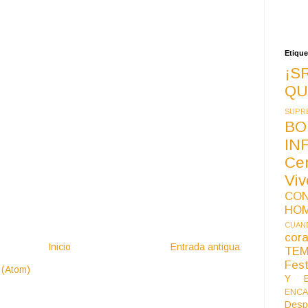
Etique
¡S
QU
SUPR
BO
IN
Ce
Vi
CO
HO
CUAND
co
Inicio
Entrada antigua
TE
Fest
 (Atom)
Y B
ENCA
Desp