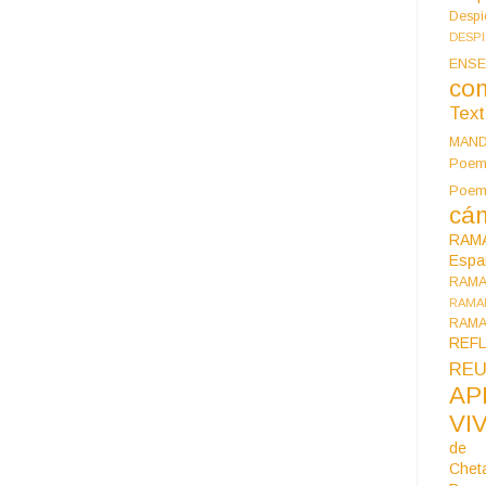
Despi
DESP
ENSE
co
Tex
MAN
Poem
Poe
cán
RAM
Espa
RAM
RAMA
RAMA
REF
REU
AP
VI
de 
Chet