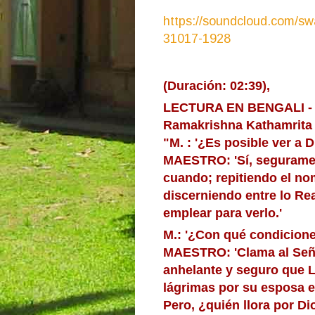
https://soundcloud.com/s
31017-1928
(Duración: 02:39),
LECTURA EN BENGALI - El
Ramakrishna Kathamrita -
"M. : '¿Es posible ver a D
MAESTRO: 'Sí, seguramen
cuando; repitiendo el no
discerniendo entre lo Rea
emplear para verlo.'
M.: '¿Con qué condicione
MAESTRO: 'Clama al Señ
anhelante y seguro que Lo
lágrimas por su esposa e 
Pero, ¿quién llora por D