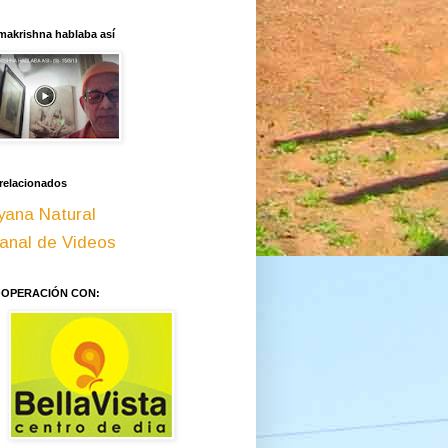
makrishna hablaba así
 relacionados
yana Natural
anal de Videos
OOPERACIÓN CON: