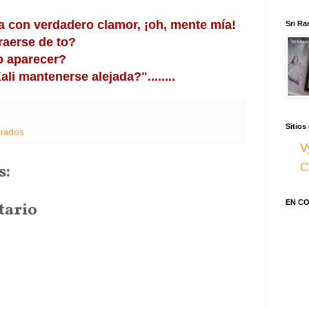
 con verdadero clamor, ¡oh, mente mía!
Sri Ra
raerse de to?
 aparecer?
i mantenerse alejada?"........
Sitios
grados
V
s:
C
EN C
tario