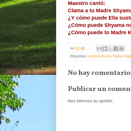
Maestro cantó:
Clama a tu Madre Shyama
¿Y cómo puede Ella sust
¿Cómo puede Shyama no
¿Cómo puede to Madre Kal
en
13:40
Etiquetas:
Lectura de los Textos Sa
No hay comentario
Publicar un comen
Nos interesa su opinión: