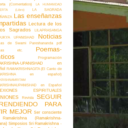
erta (Comentatios)
LA HUMANIDAD
LA SAGRADA
IERTA (Libro)
Las enseñanzas
ÑANZA
mpartidas
Lectura de los
tos Sagrados
LILAPRASANGA
Noticias
DUKYA UPANISHAD
as de Swami Pareshananda pdf
Poemas-
mas etc.
ticos
Programación
AKRISHNA-UPANISHAD en
ñol
RAMAKRISHNAGITA (El Canto de
AKRISHNA en español)
KRISHNAMRITAM
KRISHNAUPANISHAD en Español
LEXIONES ESPIRITUALES
SEGUIR
NIONES
Revista
RENDIENDO PARA
VIR MEJOR
Ser consciente
Ramakrishna (Ramakrishna-
ana)
Simposios
Sri Ramakrishna -