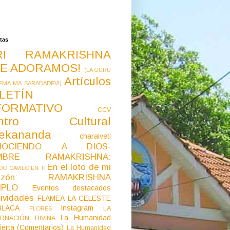
tas
RI RAMAKRISHNA
E ADORAMOS!
(LA GURU
Artículos
EMA MA SARADADEVI)
LETÍN
FORMATIVO
CCV
ntro Cultural
vekananda
charaiveti
NOCIENDO A DIOS-
MBRE RAMAKRISHNA:
En el loto de mi
O CAVILO EN TI
razón: RAMAKRISHNA
MPLO
Eventos destacados
ividades
FLAMEA LA CELESTE
LACA
Instagram
LA
FLORES
La Humanidad
RNACIÓN DIVINA
ierta (Comentarios)
La Humanidad