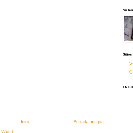
Sri Ra
Sitios
V
C
EN C
Inicio
Entrada antigua
 (Atom)