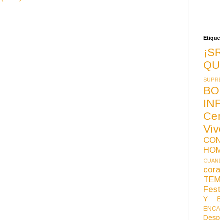
Etique
¡S
QU
SUPR
BO
IN
Ce
Vi
CO
HO
CUAND
co
TE
Fest
Y B
ENCA
Desp