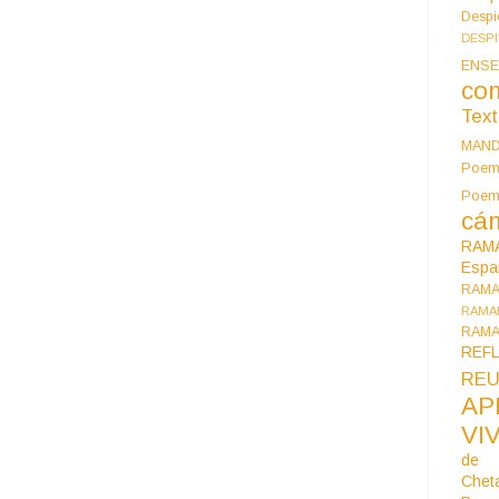
Despi
DESP
ENSE
co
Tex
MAN
Poem
Poe
cán
RAM
Espa
RAM
RAMA
RAMA
REF
REU
AP
VI
de 
Chet