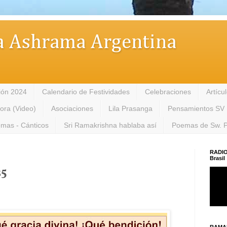
 Ashrama Argentina
ión 2024
Calendario de Festividades
Celebraciones
Artícu
tora (Video)
Asociaciones
Lila Prasanga
Pensamientos SV
mas - Cánticos
Sri Ramakrishna hablaba así
Poemas de Sw. 
RADIO
Brasil
25