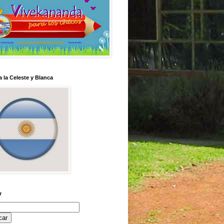
 la Celeste y Blanca
r