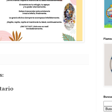
Flamea
s:
tario
Busca