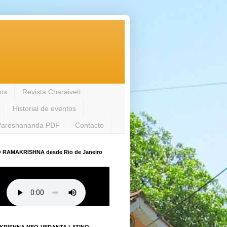
los
Revista Charaiveti
Historial de eventos
Pareshananda PDF
Contacto
 RAMAKRISHNA desde Rio de Janeiro