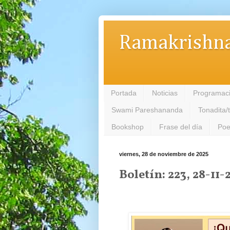
Ramakrishna
Portada
Noticias
Programac
Swami Pareshananda
Tonadita/
Bookshop
Frase del día
Poe
viernes, 28 de noviembre de 2025
Boletín: 223, 28-11-