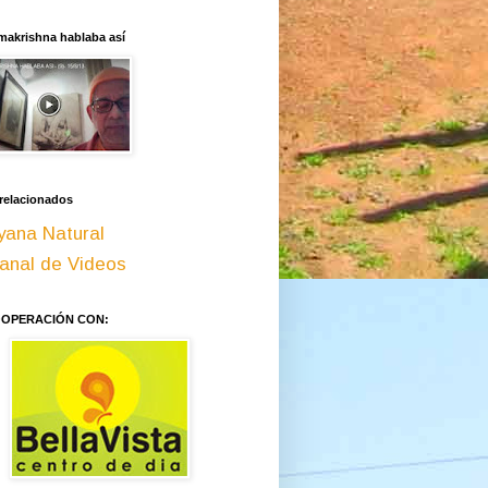
makrishna hablaba así
 relacionados
yana Natural
anal de Videos
OOPERACIÓN CON: