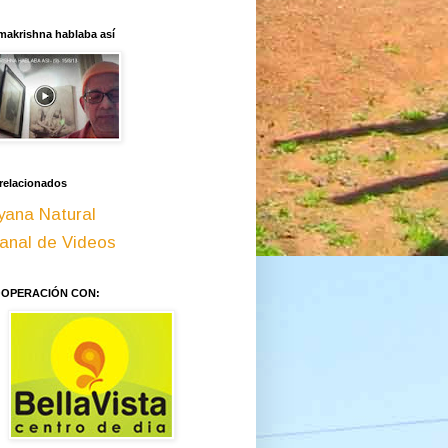
makrishna hablaba así
 relacionados
yana Natural
anal de Videos
OOPERACIÓN CON: