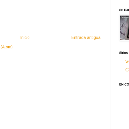
Sri Ra
Inicio
Entrada antigua
 (Atom)
Sitios
V
C
EN C