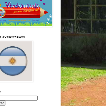
 la Celeste y Blanca
r