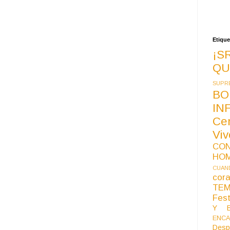
Etique
¡S
QU
SUPR
BO
IN
Ce
Vi
CO
HO
CUAND
co
TE
Fest
Y B
ENCA
Desp