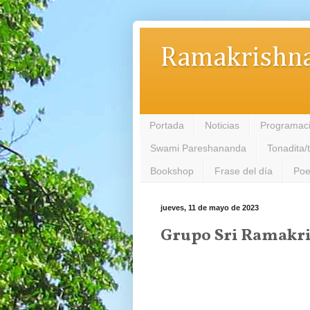
Ramakrishna
Portada
Noticias
Programac
Swami Pareshananda
Tonadita/
Bookshop
Frase del día
Poe
jueves, 11 de mayo de 2023
Grupo Sri Ramakri