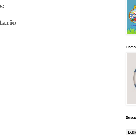
s:
tario
Flamea
Busca