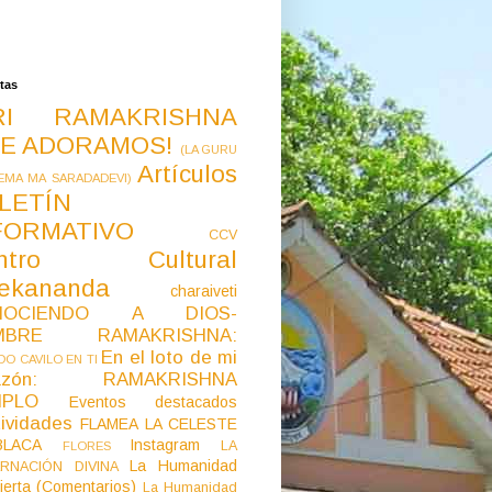
tas
RI RAMAKRISHNA
E ADORAMOS!
(LA GURU
Artículos
EMA MA SARADADEVI)
LETÍN
FORMATIVO
CCV
ntro Cultural
vekananda
charaiveti
NOCIENDO A DIOS-
MBRE RAMAKRISHNA:
En el loto de mi
O CAVILO EN TI
razón: RAMAKRISHNA
MPLO
Eventos destacados
ividades
FLAMEA LA CELESTE
LACA
Instagram
LA
FLORES
La Humanidad
RNACIÓN DIVINA
ierta (Comentarios)
La Humanidad