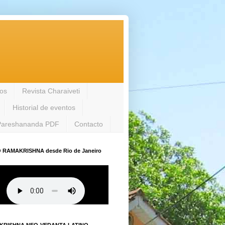
los
Revista Charaiveti
Historial de eventos
Pareshananda PDF
Contacto
 RAMAKRISHNA desde Rio de Janeiro