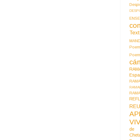
Despi
DESP
ENSE
co
Tex
MAN
Poem
Poe
cán
RAM
Espa
RAM
RAMA
RAMA
REF
REU
AP
VI
de 
Chet