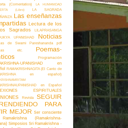
erta (Comentatios)
LA HUMANIDAD
LA SAGRADA
IERTA (Libro)
Las enseñanzas
ÑANZA
mpartidas
Lectura de los
tos Sagrados
LILAPRASANGA
Noticias
DUKYA UPANISHAD
as de Swami Pareshananda pdf
Poemas-
mas etc.
ticos
Programación
AKRISHNA-UPANISHAD en
ñol
RAMAKRISHNAGITA (El Canto de
AKRISHNA en español)
KRISHNAMRITAM
KRISHNAUPANISHAD en Español
LEXIONES ESPIRITUALES
SEGUIR
NIONES
Revista
RENDIENDO PARA
VIR MEJOR
Ser consciente
Ramakrishna (Ramakrishna-
ana)
Simposios
Sri Ramakrishna -