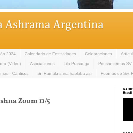
 Ashrama Argentina
ión 2024
Calendario de Festividades
Celebraciones
Artícu
tora (Video)
Asociaciones
Lila Prasanga
Pensamientos SV
mas - Cánticos
Sri Ramakrishna hablaba así
Poemas de Sw. 
RADIO
Brasil
shna Zoom 11/5