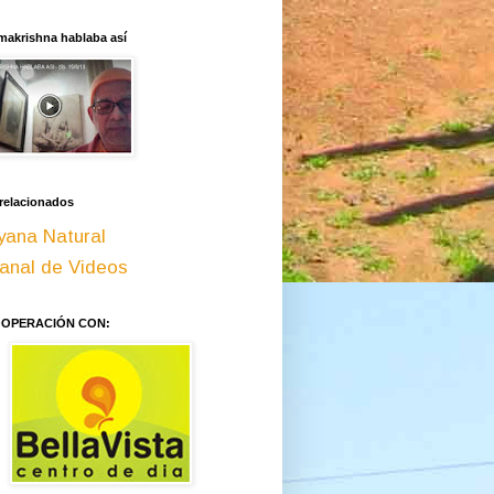
makrishna hablaba así
 relacionados
yana Natural
anal de Videos
OOPERACIÓN CON: