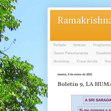
Ramakrishna
Portada
Noticias
Programac
Swami Pareshananda
Tonadita/
Bookshop
Frase del día
Poe
martes, 4 de enero de 2022
Boletín 9, LA HU