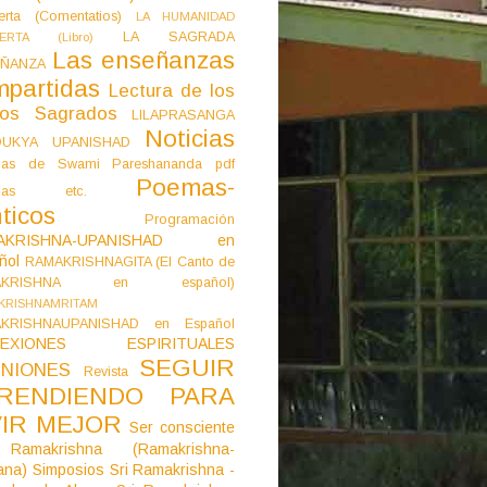
erta (Comentatios)
LA HUMANIDAD
LA SAGRADA
IERTA (Libro)
Las enseñanzas
ÑANZA
mpartidas
Lectura de los
tos Sagrados
LILAPRASANGA
Noticias
DUKYA UPANISHAD
as de Swami Pareshananda pdf
Poemas-
mas etc.
ticos
Programación
AKRISHNA-UPANISHAD en
ñol
RAMAKRISHNAGITA (El Canto de
AKRISHNA en español)
KRISHNAMRITAM
KRISHNAUPANISHAD en Español
LEXIONES ESPIRITUALES
SEGUIR
NIONES
Revista
RENDIENDO PARA
VIR MEJOR
Ser consciente
Ramakrishna (Ramakrishna-
ana)
Simposios
Sri Ramakrishna -