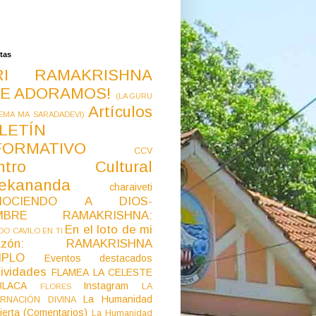
tas
RI RAMAKRISHNA
E ADORAMOS!
(LA GURU
Artículos
EMA MA SARADADEVI)
LETÍN
FORMATIVO
CCV
ntro Cultural
vekananda
charaiveti
NOCIENDO A DIOS-
MBRE RAMAKRISHNA:
En el loto de mi
O CAVILO EN TI
razón: RAMAKRISHNA
MPLO
Eventos destacados
ividades
FLAMEA LA CELESTE
LACA
Instagram
LA
FLORES
La Humanidad
RNACIÓN DIVINA
ierta (Comentarios)
La Humanidad