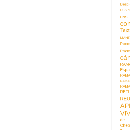
Despi
DESP
ENSE
co
Tex
MAN
Poem
Poe
cán
RAM
Espa
RAM
RAMA
RAMA
REF
REU
AP
VI
de 
Chet