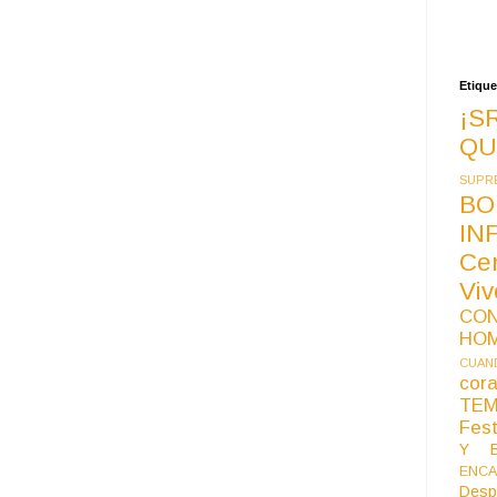
Etique
¡S
QU
SUPR
BO
IN
Ce
Vi
CO
HO
CUAND
co
TE
Fest
Y B
ENCA
Desp