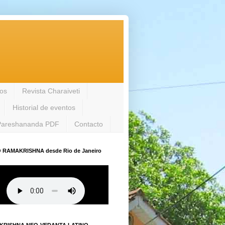
los
Revista Charaiveti
Historial de eventos
Pareshananda PDF
Contacto
 RAMAKRISHNA desde Rio de Janeiro