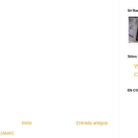
Sri Ra
Sitios
V
C
EN C
Inicio
Entrada antigua
 (Atom)