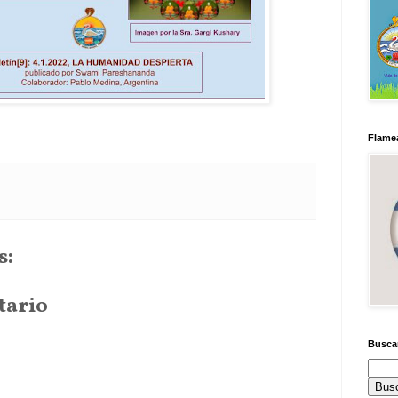
Flamea
s:
tario
Busca