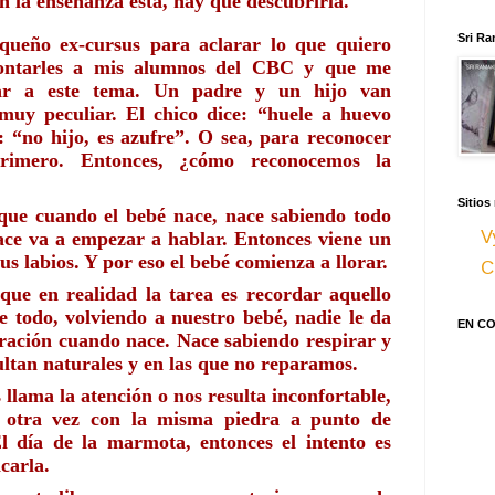
n la enseñanza está, hay que descubrirla.
Sri Ra
ueño ex-cursus para aclarar lo que quiero 
contarles a mis alumnos del CBC y que me 
car a este tema. Un padre y un hijo van 
uy peculiar. El chico dice: “huele a huevo 
: “no hijo, es azufre”. O sea, para reconocer 
imero. Entonces, ¿cómo reconocemos la 
Sitios
que cuando el bebé nace, nace sabiendo todo 
V
ce va a empezar a hablar. Entonces viene un 
us labios. Y por eso el bebé comienza a llorar.
C
que en realidad la tarea es recordar aquello 
 todo, volviendo a nuestro bebé, nadie le da 
EN C
ración cuando nace. Nace sabiendo respirar y 
ultan naturales y en las que no reparamos.
lama la atención o nos resulta inconfortable, 
otra vez con la misma piedra a punto de 
l día de la marmota, entonces el intento es 
carla. 