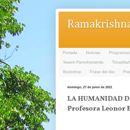
Ramakrishna
Portada
Noticias
Programac
Swami Pareshananda
Tonadita/
Bookshop
Frase del día
Poe
domingo, 27 de junio de 2021
LA HUMANIDAD DE
Profesora Leonor 