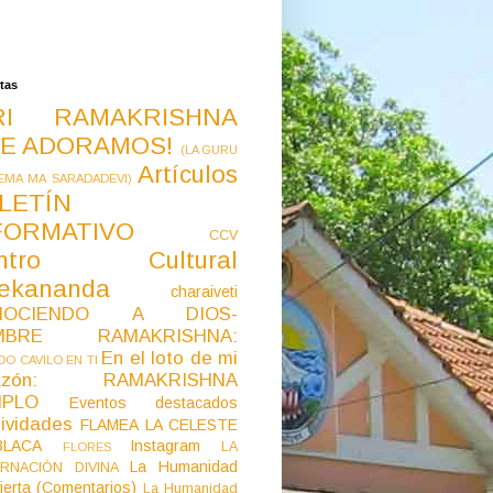
tas
RI RAMAKRISHNA
E ADORAMOS!
(LA GURU
Artículos
EMA MA SARADADEVI)
LETÍN
FORMATIVO
CCV
ntro Cultural
vekananda
charaiveti
NOCIENDO A DIOS-
MBRE RAMAKRISHNA:
En el loto de mi
O CAVILO EN TI
razón: RAMAKRISHNA
MPLO
Eventos destacados
ividades
FLAMEA LA CELESTE
LACA
Instagram
LA
FLORES
La Humanidad
RNACIÓN DIVINA
ierta (Comentarios)
La Humanidad