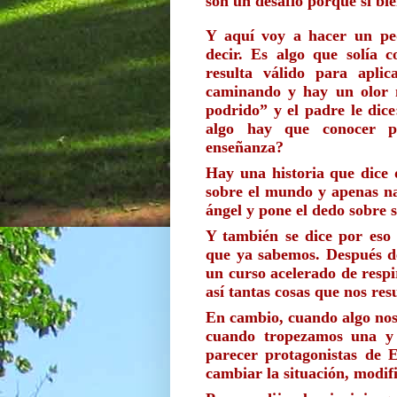
son un desafío porque si bie
Y aquí voy a hacer un peq
decir. Es algo que solía 
resulta válido para apli
caminando y hay un olor m
podrido” y el padre le dice
algo hay que conocer pr
enseñanza?
Hay una historia que dice 
sobre el mundo y apenas na
ángel y pone el dedo sobre s
Y también se dice por eso 
que ya sabemos. Después de
un curso acelerado de respi
así tantas cosas que nos res
En cambio, cuando algo nos l
cuando tropezamos una y 
parecer protagonistas de E
cambiar la situación, modifi