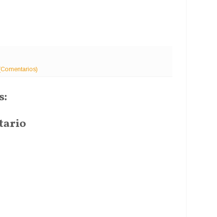
(Comentarios)
s:
tario