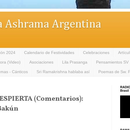
 Ashrama Argentina
ión 2024
Calendario de Festividades
Celebraciones
Artícu
tora (Video)
Asociaciones
Lila Prasanga
Pensamientos SV
mas - Cánticos
Sri Ramakrishna hablaba así
Poemas de Sw. 
RADIO
Brasil
SPIERTA (Comentarios):
Bakún