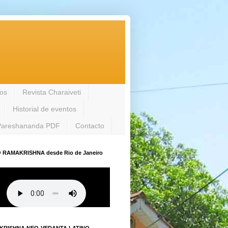
los
Revista Charaiveti
Historial de eventos
Pareshananda PDF
Contacto
 RAMAKRISHNA desde Rio de Janeiro