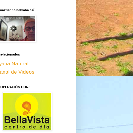
makrishna hablaba así
 relacionados
yana Natural
anal de Videos
OOPERACIÓN CON: