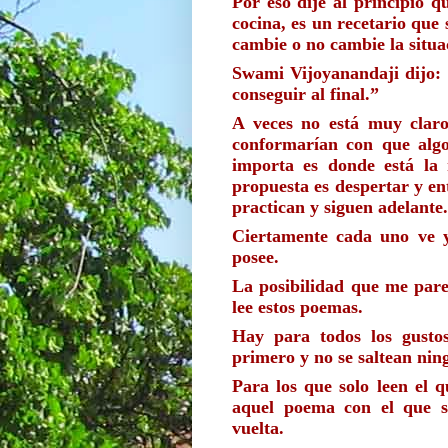
Por eso dije al principio q
cocina, es un recetario que s
cambie o no cambie la situa
Swami Vijoyanandaji dijo: 
conseguir al final.”  
A veces no está muy claro
conformarían con que algo
importa es donde está la 
propuesta es despertar y ent
practican y siguen adelante.
Ciertamente cada uno ve y
posee. 
La posibilidad que me pare
lee estos poemas. 
Hay para todos los gustos
primero y no se saltean nin
Para los que solo leen el qu
aquel poema con el que s
vuelta.