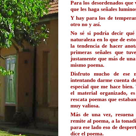
Para los desordenados que 
que les haga señales lumino
Y hay para los de temperam
otro no y así.
No sé si podría decir qué 
naturaleza en lo que de esto
la tendencia de hacer anot
primeras señales que tuve
justamente que más de una v
mismo poema.
Disfruto mucho de ese m
intentando darme cuenta de
especial que me hace bien. 
el material organizado, e
rescata poemas que estaban 
muy valiosa.
Más de una vez, resuena e
remite al poema, a la tonadi
para ese lado eso de desperta
dice el poema.