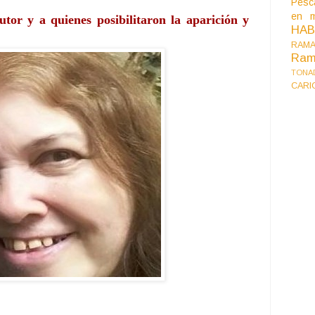
Pesc
en m
tor y a quienes posibilitaron la aparición y 
HA
RAMA
Ram
TONA
CARI