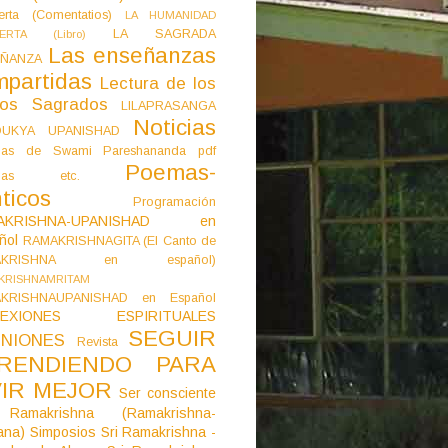
erta (Comentatios)
LA HUMANIDAD
LA SAGRADA
IERTA (Libro)
Las enseñanzas
ÑANZA
mpartidas
Lectura de los
tos Sagrados
LILAPRASANGA
Noticias
DUKYA UPANISHAD
as de Swami Pareshananda pdf
Poemas-
mas etc.
ticos
Programación
AKRISHNA-UPANISHAD en
ñol
RAMAKRISHNAGITA (El Canto de
AKRISHNA en español)
KRISHNAMRITAM
KRISHNAUPANISHAD en Español
LEXIONES ESPIRITUALES
SEGUIR
NIONES
Revista
RENDIENDO PARA
VIR MEJOR
Ser consciente
Ramakrishna (Ramakrishna-
ana)
Simposios
Sri Ramakrishna -