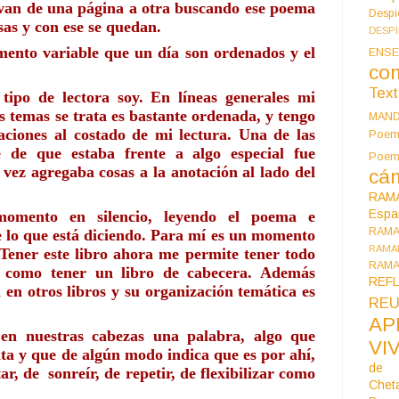
van de una página a otra buscando ese poema 
Despi
sas y con ese se quedan.
DESP
ento variable que un día son ordenados y el 
ENSE
co
Tex
tipo de lectora soy. En líneas generales mi 
s temas se trata es bastante ordenada, y tengo 
MAN
aciones al costado de mi lectura. Una de las 
Poem
 de que estaba frente a algo especial fue 
Poe
ez agregaba cosas a la anotación al lado del 
cán
RAM
Espa
omento en silencio, leyendo el poema e 
RAM
 lo que está diciendo. Para mí es un momento 
RAMA
Tener este libro ahora me permite tener todo 
RAMA
s como tener un libro de cabecera. Además 
REF
en otros libros y su organización temática es 
REU
AP
n nuestras cabezas una palabra, algo que 
VI
ta y que de algún modo indica que es por ahí, 
de 
r, de  sonreír, de repetir, de flexibilizar como 
Chet