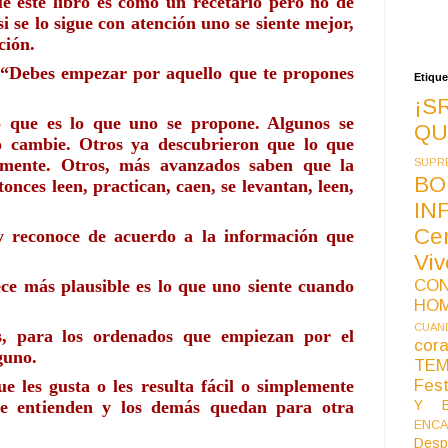
ue este libro es como un recetario pero no de 
i se lo sigue con atención uno se siente mejor, 
ción.
“Debes empezar por aquello que te propones 
Etique
¡S
 que es lo que uno se propone. Algunos se 
QU
 cambie. Otros ya descubrieron que lo que 
mente. Otros, más avanzados saben que la 
SUPR
BO
onces leen, practican, caen, se levantan, leen, 
IN
Ce
 reconoce de acuerdo a la información que 
Vi
ce más plausible es lo que uno siente cuando 
CO
HO
CUAND
, para los ordenados que empiezan por el 
co
guno.
TE
e les gusta o les resulta fácil o simplemente 
Fest
e entienden y los demás quedan para otra 
Y B
ENCA
Desp