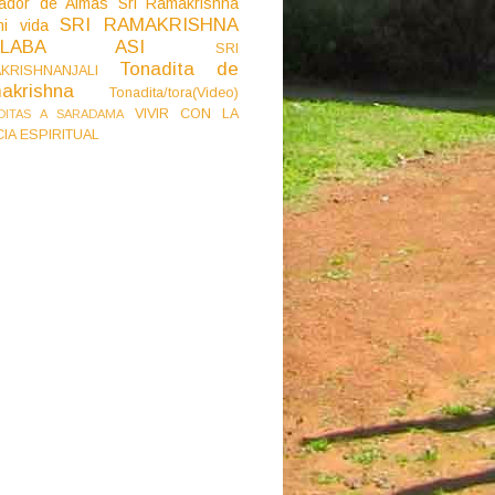
ador de Almas
Sri Ramakrishna
SRI RAMAKRISHNA
i vida
BLABA ASI
SRI
Tonadita de
KRISHNANJALI
akrishna
Tonadita/tora(Video)
VIVIR CON LA
DITAS A SARADAMA
CIA ESPIRITUAL