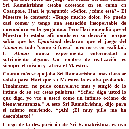
Sri Ramakrishna estaba acostado en su cama en 
Cossipore, Harí le preguntó: «Señor, ¿cómo está?» El 
Maestro le contestó: «Tengo mucho dolor. No puedo 
casi comer y tengo una sensación insoportable de 
quemadura en la garganta.» Pero Harí entendió que el 
Maestro lo estaba afirmando en su devoción porque 
sabía que los 
Upanisha
d declaran que el juego del 
Atman
 es todo “como si fuera” pero no es en realidad. 
El 
Atman
 nunca experimenta enfermedad o 
sufrimiento alguno. Un hombre de realización es 
siempre el mismo y tal era el Maestro.
Cuanto más se quejaba Sri Ramakrishna, más claro se 
volvía para Harí que su Maestro lo estaba probando. 
Finalmente, no pudo controlarse más y surgió de lo 
íntimo de su ser estas palabras: “Señor, diga usted lo 
que diga, yo veo a usted como un infinito océano de 
bienaventuranza.” A esto Sri Ramakrishna, dijo para 
sí mismo sonriendo, “¡Ah! ¡El muy pillo me ha 
descubierto!” 
Luego de la desaparición de Sri Ramakrishna, estuvo 