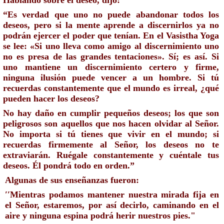
Hablando sobre el deseo, dijo: 
“Es verdad que uno no puede abandonar todos los 
deseos, pero si la mente aprende a discernirlos ya no 
podrán ejercer el poder que tenían. En el Vasistha Yoga 
se lee: «Si uno lleva como amigo al discernimiento uno 
no es presa de las grandes tentaciones». Sí; es así. Si 
uno mantiene un discernimiento certero y firme, 
ninguna ilusión puede vencer a un hombre. Si tú 
recuerdas constantemente que el mundo es irreal, ¿qué 
pueden hacer los deseos? 
No hay daño en cumplir pequeños deseos; los que son 
peligrosos son aquellos que nos hacen olvidar al Señor. 
No importa si tú tienes que vivir en el mundo; si 
recuerdas firmemente al Señor, los deseos no te 
extraviarán. Ruégale constantemente y cuéntale tus 
deseos. Él pondrá todo en orden.”
Algunas de sus enseñanzas fueron:
′′Mientras podamos mantener nuestra mirada fija en 
el Señor, estaremos, por así decirlo, caminando en el 
aire y ninguna espina podrá herir nuestros pies."