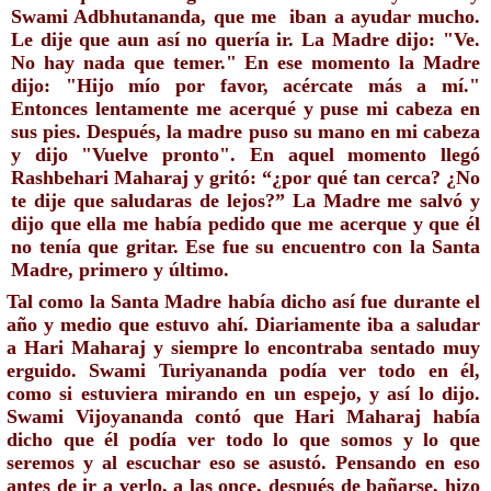
Swami Adbhutananda, que me  iban a ayudar mucho. 
Le dije que aun así no quería ir. La Madre dijo: "Ve. 
No hay nada que temer." En ese momento la Madre 
dijo: "Hijo mío por favor, acércate más a mí." 
Entonces lentamente me acerqué y puse mi cabeza en 
sus pies. Después, la madre puso su mano en mi cabeza 
y dijo "Vuelve pronto". En aquel momento llegó 
Rashbehari Maharaj y gritó: “¿por qué tan cerca? ¿No 
te dije que saludaras de lejos?” La Madre me salvó y 
dijo que ella me había pedido que me acerque y que él 
no tenía que gritar. Ese fue su encuentro con la Santa 
Madre, primero y último.
Tal como la Santa Madre había dicho así fue durante el 
año y medio que estuvo ahí. Diariamente iba a saludar 
a Hari Maharaj 
y siempre lo encontraba sentado muy 
erguido. Swami Turiyananda podía ver todo en él, 
como si estuviera mirando en un espejo, y así lo dijo. 
Swami Vijoyananda contó que Hari Maharaj había 
dicho 
que él podía ver todo lo que somos y lo que 
seremos y al escuchar eso se asustó. 
Pensando en eso 
antes de ir a verlo, a
 las once, después de bañarse, 
hizo 