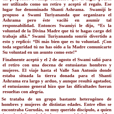
ser utilizado como un retiro y aceptó el regalo. Ese 
lugar fue denominado Shanti Ashrama.  Swamijí le 
propuso a Swami Turiyananda que organizara el 
Ashrama pero éste vaciló en asumir tal 
responsabilidad. Entonces Swamiyí le dijo, “Es la 
voluntad de la Divina Madre que tú te hagas cargo del 
trabajo allá.” Swami Turiyananda sonrió divertido a 
esto y replicó: “Di más bien que es tu voluntad. ¡Con 
toda seguridad tú no has oído a la Madre comunicarte 
Su voluntad en un asunto como este!”
Finalmente aceptó y el 2 de agosto el Swami salió para 
el retiro con una docena de entusiastas hombres y 
mujeres. El viaje hasta el Valle San Antonio donde 
estaba situada la tierra donada para el Shanti 
Ashrama era largo y arduo, y aunque resultó agotador, 
el entusiasmo general hizo que las dificultades fueran 
resueltas con alegría.
Se trataba de un grupo bastante heterogéneo de 
hombres y mujeres de distintas edades. Entre ellos se 
encontraba Gurudás, su muy querido discípulo, a quien 