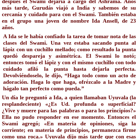
después el Swami dejaría a cargo del Ashrama. Años 
más tarde, Gurudás viajó a India y sabemos de su 
cercanía y cuidado para con el Swami. También estaba 
en el grupo una joven de nombre Ida Ansell, de 23 
años.
A Ida se le había confiado la tarea de tomar nota de las 
clases del Swami. Una vez estaba sacando punta al 
lápiz con un cuchillo mellado; como resultado la punta 
quedó despareja y asimétrica. El Swami lo notó; 
entonces tomó el lápiz y con el mismo cuchillo con todo 
cuidado afiló la punta hasta dejarla perfecta. 
Devolviéndoselo, le dijo, “Haga todo como un acto de 
adoración. Haga lo que haga, ofrézcalo a la Madre y 
hágalo tan perfecto como pueda.”  
Un día le preguntó a Ida, a quien llamaban Uyuvala (la 
resplandeciente) «¿Es Ud. profunda o superficial? 
¿Vive y muere para las palabras o para los principios?» 
Ella no pudo responder en ese momento. Entonces el 
Swami agregó; «En materia de opiniones, siga la 
corriente; en materia de principios, permanezca firme 
como una roca.» Uyuvala dijo más tarde que con esas 