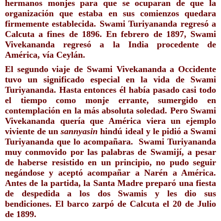
hermanos monjes para que se ocuparan de que la 
organización que estaba en sus comienzos quedara 
firmemente establecida. Swami Turiyananda regresó a 
Calcuta a fines de 1896. En febrero de 1897, Swami 
Vivekananda regresó a la India procedente de 
América, vía Ceylán. 
El segundo viaje de Swami Vivekananda a Occidente 
tuvo un significado especial en la vida de Swami 
Turiyananda. Hasta entonces él había pasado casi todo 
el tiempo como monje errante, sumergido en 
contemplación en la más absoluta soledad. Pero Swami 
Vivekananda quería que América viera un ejemplo 
viviente de un 
sannyasin
 hindú ideal y le pidió a Swami 
Turiyananda que lo acompañara.  Swami Turiyananda 
muy conmovido por las palabras de Swamijí, a pesar 
de haberse resistido en un principio, no pudo seguir 
negándose y aceptó acompañar a Narén a América. 
Antes de la partida, la Santa Madre preparó una fiesta 
de despedida a los dos Swamis y les dio sus 
bendiciones. El barco zarpó de Calcuta el 20 de Julio 
de 1899.