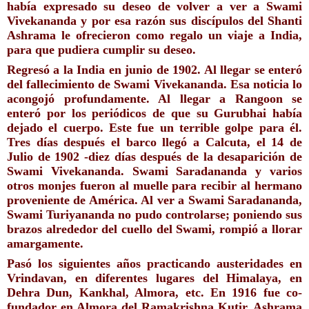
había expresado su deseo de volver a ver a Swami 
Vivekananda y por esa razón sus discípulos del Shanti 
Ashrama le ofrecieron como regalo un viaje a India, 
para que pudiera cumplir su deseo.
Regresó a la India en junio de 1902. Al llegar se enteró 
del fallecimiento de Swami Vivekananda. Esa noticia lo 
acongojó profundamente. Al llegar a Rangoon se 
enteró por los periódicos de que su Gurubhai había 
dejado el cuerpo. Este fue un terrible golpe para él. 
Tres días después el barco llegó a Calcuta, el 14 de 
Julio de 1902 -diez días después de la desaparición de 
Swami Vivekananda. Swami Saradananda y varios 
otros monjes fueron al muelle para recibir al hermano 
proveniente de América. Al ver a Swami Saradananda, 
Swami Turiyananda no pudo controlarse; poniendo sus 
brazos alrededor del cuello del Swami, rompió a llorar 
amargamente.
Pasó los siguientes años practicando austeridades en 
Vrindavan, en diferentes lugares del Himalaya, en 
Dehra Dun, Kankhal, Almora, etc. En 1916 fue co-
fundado
r en Almora del Ramakrishna Kutir, Ashrama 