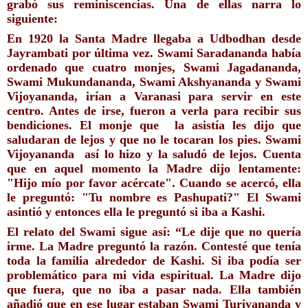
grabó sus reminiscencias. Una de ellas narra lo 
siguiente:
En 1920 la Santa Madre llegaba a Udbodhan desde 
Jayrambati por última vez. Swami Saradananda había 
ordenado que cuatro monjes, Swami Jagadananda, 
Swami Mukundananda, Swami Akshyananda y Swami 
Vijoyananda, irían a Varanasi para servir en este 
centro. Antes de irse, fueron a verla para recibir sus 
bendiciones. El monje que  la asistía les dijo que 
saludaran de lejos y que no le tocaran los pies. Swami 
Vijoyananda  así lo hizo y la saludó de lejos. Cuenta 
que en aquel momento la Madre dijo lentamente: 
"Hijo mío por favor acércate". Cuando se acercó, ella 
le preguntó: "Tu nombre es Pashupati?" El Swami 
asintió y entonces ella le preguntó si iba a Kashi. 
El relato del Swami sigue así: “Le dije que no quería 
irme. La Madre preguntó la razón. Contesté que tenía 
toda la familia alrededor de Kashi. Si iba podía ser 
problemático para mi vida espiritual. La Madre dijo 
que fuera, que no iba a pasar nada. Ella también 
añadió que en ese lugar estaban Swami Turiyananda y 