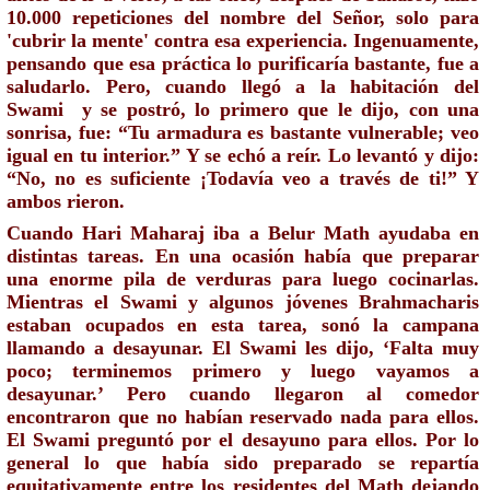
10.000 repeticiones del nombre del Señor, solo para 
'cubrir la mente' contra esa experiencia. 
Ingenuamente, 
pensando que esa práctica lo purificaría bastante, fue a 
saludarlo. Pero, cuando llegó a la habitación del 
Swami  y se postró, lo primero que le dijo, con una 
sonrisa, fue: “Tu armadura es bastante vulnerable; veo 
igual en tu interior.” Y se echó a reír. Lo
 levantó y dijo: 
“No, no es suficiente ¡Todavía veo a través de ti!” Y 
ambos rieron. 
Cuando Hari Maharaj iba a Belur Math ayudaba en 
distintas tareas. En una ocasión había que preparar 
una enorme pila de verduras para luego cocinarlas. 
Mientras el Swami y algunos jóvenes Brahmacharis 
estaban ocupados en esta tarea, sonó la campana 
llamando a desayunar. El Swami les dijo, ‘Falta muy 
poco; terminemos primero y luego vayamos a 
desayunar.’ Pero cuando llegaron al comedor 
encontraron que no habían reservado nada para ellos. 
El Swami preguntó por el desayuno para ellos. Por lo 
general lo que había sido preparado se repartía 
equitativamente entre los residentes del Math dejando 