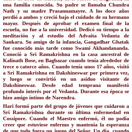
una familia conocida.
 Su padre se llamaba Chandra 
Nath y su madre Prasannamayee. A los doce años 
perdió a ambos y creció bajo el cuidado de su hermano 
mayor. Después de aprobar el examen final de la 
escuela, no fue a la universidad. Dedicó su tiempo a la 
meditación y al estudio del Advaita Vedanta de 
Sankara. Su amigo de la infancia, Gangadhar Ghatak 
fue conocido más tarde como Swami Akhandananda. 
Conoció a Sri Ramakrishna 
en la casa ancestral de 
Kalinath Bose, 
en Bagbazar cuando tenía alrededor de 
trece o catorce años. Cuando tenía unos 17 años, visitó 
a Sri Ramakrishna en Dakshineswar por primera vez, 
y luego se convirtió en un asiduo visitante de 
Dakshineswar. Desde edad temprana manifestó 
profundo interés por el Vedanta. Durante esa época se 
hizo amigo íntimo de Narendra. 
Hari formó parte del grupo de jóvenes que cuidaron a 
Sri Ramakrishna durante su última enfermedad en 
Cossipore. Cuando el Maestro enfermó, él no podía 
creer que estuviese enfermo y mantenía la esperanza 
de que todo fuera un juego del Señor. Un día, cuando 