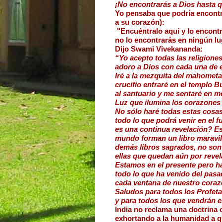
¡No encontrarás a Dios hasta q
Yo pensaba que podría encontr
a su corazón):
 "Encuéntralo aquí y lo encontr
no lo encontrarás en ningún lu
Dijo Swami Vivekananda:
“Yo acepto todas las religiones
adoro a Dios con cada una de el
Iré a la mezquita del mahometano
crucifio entraré en el templo B
al santuario y me sentaré en me
Luz que ilumina los corazones
No sólo haré todas estas cosas
todo lo que podrá venir en el f
es una continua revelación? Es
mundo forman un libro maravillo
demás libros sagrados, no son
ellas que quedan aún por revela
Estamos en el presente pero ha
todo lo que ha venido del pasad
cada ventana de nuestro corazó
Saludos para todos los Profeta
y para todos los que vendrán en
India no reclama una doctrina
exhortando a la humanidad a qu