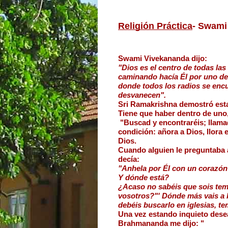
Religión Práctica
- Swami
Swami Vivekananda dijo:
"Dios es el centro de todas la
caminando hacía Él por uno de 
donde todos los radios se encu
desvanecen".
Sri Ramakrishna demostró esta
Tiene que haber dentro de uno,
 "Buscad y encontraréis; llamad 
condición: añora a Dios, llora 
Dios. 
Cuando alguien le preguntaba a
decía: 
"Anhela por Él con un corazón
Y dónde está? 
¿Acaso no sabéis que sois temp
vosotros?"' Dónde más vais a 
debéis buscarlo en iglesias, te
Una vez estando inquieto desea
Brahmananda me dijo: "