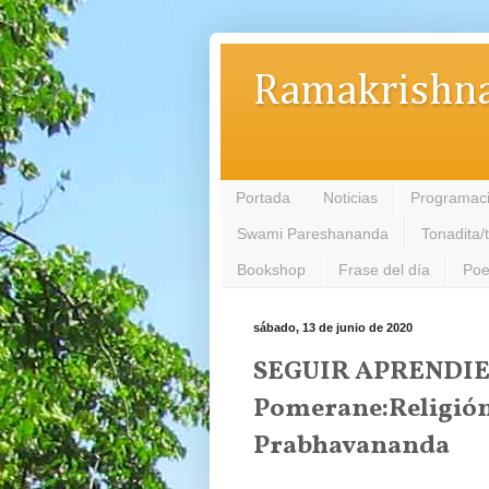
Ramakrishna
Portada
Noticias
Programac
Swami Pareshananda
Tonadita/
Bookshop
Frase del día
Poe
sábado, 13 de junio de 2020
SEGUIR APRENDIEN
Pomerane:Religión
Prabhavananda