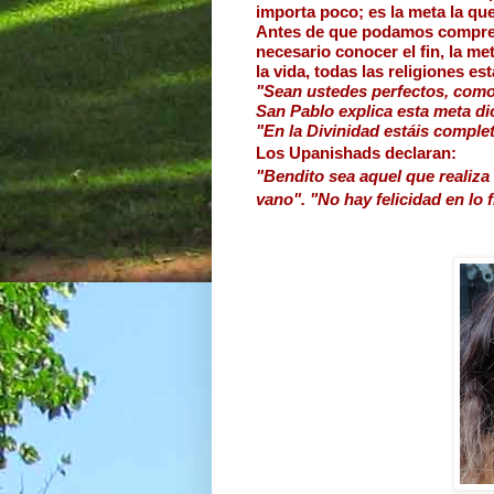
importa poco; es la meta la qu
Antes de que podamos comprende
necesario conocer el fin, la met
la vida, todas las religiones e
"Sean ustedes perfectos, como 
San Pablo explica esta meta di
"En la Divinidad estáis complet
Los Upanishads declaran:
"Bendito sea aquel que realiza a
vano". "No hay felicidad en lo fi