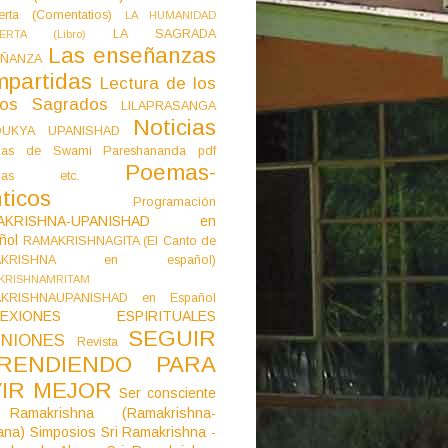
erta (Comentatios)
LA HUMANIDAD
LA SAGRADA
IERTA (Libro)
Las enseñanzas
ÑANZA
mpartidas
Lectura de los
tos Sagrados
LILAPRASANGA
Noticias
DUKYA UPANISHAD
as de Swami Pareshananda pdf
Poemas-
mas etc.
ticos
Programación
AKRISHNA-UPANISHAD en
ñol
RAMAKRISHNAGITA (El Canto de
AKRISHNA en español)
KRISHNAMRITAM
KRISHNAUPANISHAD en Español
LEXIONES ESPIRITUALES
SEGUIR
NIONES
Revista
RENDIENDO PARA
VIR MEJOR
Ser consciente
Ramakrishna (Ramakrishna-
ana)
Simposios
Sri Ramakrishna -