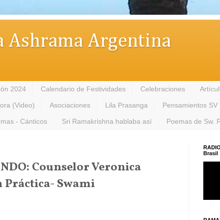
 Ashrama Argentina
ión 2024
Calendario de Festividades
Celebraciones
Artícu
tora (Video)
Asociaciones
Lila Prasanga
Pensamientos SV
mas - Cánticos
Sri Ramakrishna hablaba así
Poemas de Sw. 
RADIO
Brasil
DO: Counselor Veronica
 Práctica- Swami