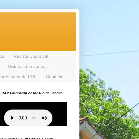
los
Revista Charaiveti
Historial de eventos
Pareshananda PDF
Contacto
 RAMAKRISHNA desde Rio de Janeiro