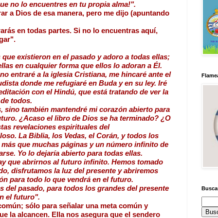
ue no lo encuentres en tu propia alma!". 
ar a Dios de esa manera, pero me dijo (apuntando 
arás en todas partes. Si no lo encuentras aquí, 
gar".
 que existieron en el pasado y adoro a todas ellas; 
las en cualquier forma que ellos lo adoran a Él. 
 entraré a la iglesia Cristiana, me hincaré ante el 
Flamea
udista donde me refugiaré en Buda y en su ley. Iré 
ditación con el Hindú, que está tratando de ver la 
 de todos.
, sino también mantendré mi corazón abierto para 
uturo. ¿Acaso el libro de Dios se ha terminado? ¿O 
tas revelaciones espirituales del
so. La Biblia, los Vedas, el Corán, y todos los 
 más que muchas páginas y un número infinito de 
rse. Yo lo dejaría abierto para todas ellas.
y que abrirnos al futuro infinito. Hemos tomado 
o, disfrutamos la luz del presente y abriremos 
n para todo lo que vendrá en el futuro.
s del pasado, para todos los grandes del presente 
Busca
 el futuro".
 común; sólo para señalar una meta común y 
e la alcancen. Ella nos asegura que el sendero 