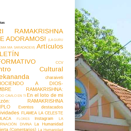
tas
RI RAMAKRISHNA
E ADORAMOS!
(LA GURU
Artículos
EMA MA SARADADEVI)
LETÍN
FORMATIVO
CCV
ntro Cultural
vekananda
charaiveti
NOCIENDO A DIOS-
MBRE RAMAKRISHNA:
En el loto de mi
O CAVILO EN TI
razón: RAMAKRISHNA
MPLO
Eventos destacados
ividades
FLAMEA LA CELESTE
LACA
Instagram
LA
FLORES
La Humanidad
RNACIÓN DIVINA
ierta (Comentarios)
La Humanidad