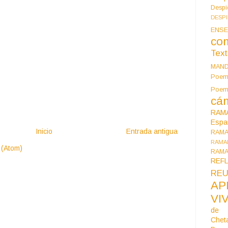
Despi
DESP
ENSE
co
Tex
MAN
Poem
Poe
cán
RAM
Espa
Inicio
Entrada antigua
RAM
RAMA
 (Atom)
RAMA
REF
REU
AP
VI
de 
Chet