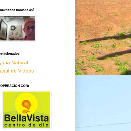
makrishna hablaba así
 relacionados
yana Natural
anal de Videos
OOPERACIÓN CON: