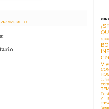
Etique
ARA VIVIR MEJOR
¡S
QU
s:
SUPR
BO
tario
IN
Ce
Vi
CO
HO
CUAND
co
TE
Fest
Y B
ENCA
Desp