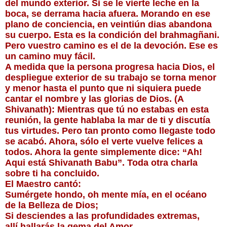
del mundo exterior. Si se le vierte leche en la 
boca, se derrama hacia afuera. Morando en ese 
plano de conciencia, en veintiún dias abandona 
su cuerpo. Esta es la condición del brahmagñani. 
Pero vuestro camino es el de la devoción. Ese es 
un camino muy fácil.
A medida que la persona progresa hacia Dios, el 
despliegue exterior de su trabajo se torna menor 
y menor hasta el punto que ni siquiera puede 
cantar el nombre y las glorias de Dios. (A 
Shivanath): Mientras que tú no estabas en esta 
reunión, la gente hablaba la mar de ti y discutía 
tus virtudes. Pero tan pronto como llegaste todo 
se acabó. Ahora, sólo el verte vuelve felices a 
todos. Ahora la gente simplemente dice: “Ah! 
Aqui está Shivanath Babu”. Toda otra charla 
sobre ti ha concluido.
El Maestro cantó:
Sumérgete hondo, oh mente mía, en el océano
de la Belleza de Dios;
Si desciendes a las profundidades extremas,
allí hallarás la gema del Amor.