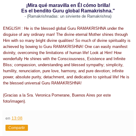
¡Mira qué maravilla en Él cómo brilla!
Es el bendito Guru global Ramakrishna."
- (Ramakrishnadas: un sirviente de Ramakrishna)
ENGLISH : He is the blessed global Guru RAMAKRISHNA under the
disguise of any ordinary man! The divine eternal Mother shines through
Him with so many bright divine qualities! So much of divine spirituality is
achieved by bowing to Guru RAMAKRISHNA! One can easily manifest
divinity, overcoming the limitations of human life! Look at Him! How
wonderfully He shines with the Consciousness, Existence and Infinite
Bliss; compassion, understanding and blessed sympathy; simplicity,
humility, renunciation, pure love, harmony, and pure devotion; infinite
power, absolute purity, detachment, and dedication to spiritual life! He is
the blessed universal Guru RAMAKRISHNA!
(Gracias a la Sra. Veronica Pomerane, Buenos Aires por este
foto/imagen).
en
13:08
Compartir