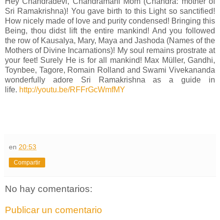
Hey Chandradevi, Chandramani Mom (Chandra: mother of
Sri Ramakrishna)! You gave birth to this Light so sanctified!
How nicely made of love and purity condensed! Bringing this
Being, thou didst lift the entire mankind! And you followed
the row of Kausalya, Mary, Maya and Jashoda (Names of the
Mothers of Divine Incarnations)! My soul remains prostrate at
your feet! Surely He is for all mankind! Max Müller, Gandhi,
Toynbee, Tagore, Romain Rolland and Swami Vivekananda
wonderfully adore Sri Ramakrishna as a guide in
life.
http://youtu.be/RFFrGcWmfMY
en
20:53
Compartir
No hay comentarios:
Publicar un comentario