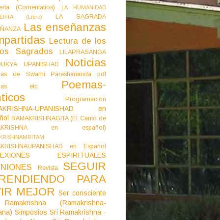
erta (Comentatios)
LA HUMANIDAD
LA SAGRADA
IERTA (Libro)
Las enseñanzas
ÑANZA
mpartidas
Lectura de los
tos Sagrados
LILAPRASANGA
Noticias
DUKYA UPANISHAD
as de Swami Pareshananda pdf
Poemas-
mas etc.
ticos
Programación
AKRISHNA-UPANISHAD en
ñol
RAMAKRISHNAGITA (El Canto de
AKRISHNA en español)
KRISHNAMRITAM
KRISHNAUPANISHAD en Español
LEXIONES ESPIRITUALES
SEGUIR
NIONES
Revista
RENDIENDO PARA
VIR MEJOR
Ser consciente
Ramakrishna (Ramakrishna-
ana)
Simposios
Sri Ramakrishna -