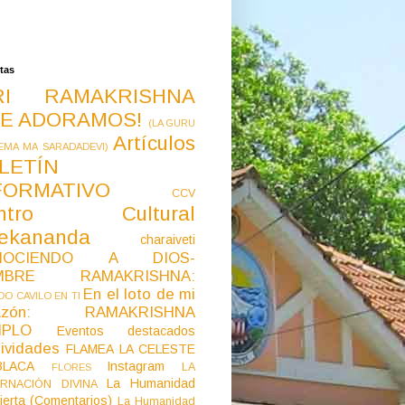
tas
RI RAMAKRISHNA
E ADORAMOS!
(LA GURU
Artículos
EMA MA SARADADEVI)
LETÍN
FORMATIVO
CCV
ntro Cultural
vekananda
charaiveti
NOCIENDO A DIOS-
MBRE RAMAKRISHNA:
En el loto de mi
O CAVILO EN TI
razón: RAMAKRISHNA
MPLO
Eventos destacados
ividades
FLAMEA LA CELESTE
LACA
Instagram
LA
FLORES
La Humanidad
RNACIÓN DIVINA
ierta (Comentarios)
La Humanidad