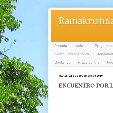
Ramakrishna
Portada
Noticias
Programac
Swami Pareshananda
Tonadita/
Bookshop
Frase del día
Poe
martes, 21 de septiembre de 2010
ENCUENTRO POR L