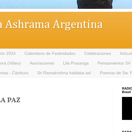
 Ashrama Argentina
ión 2024
Calendario de Festividades
Celebraciones
Artícu
tora (Video)
Asociaciones
Lila Prasanga
Pensamientos SV
mas - Cánticos
Sri Ramakrishna hablaba así
Poemas de Sw. 
RADIO
Brasil
A PAZ