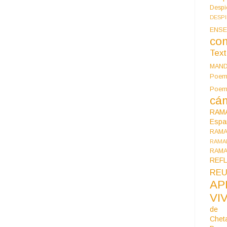
Despi
DESP
ENSE
co
Tex
MAN
Poem
Poe
cán
RAM
Espa
RAM
RAMA
RAMA
REF
REU
AP
VI
de 
Chet