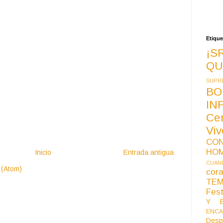
Etique
¡S
QU
SUPR
BO
IN
Ce
Vi
CO
HO
Inicio
Entrada antigua
CUAND
 (Atom)
co
TE
Fest
Y B
ENCA
Desp