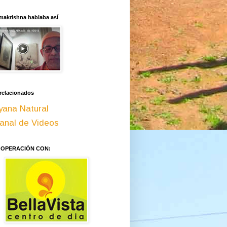
makrishna hablaba así
 relacionados
yana Natural
anal de Videos
OOPERACIÓN CON: