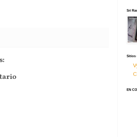
Sri Ra
Sitios
s:
V
C
tario
EN C