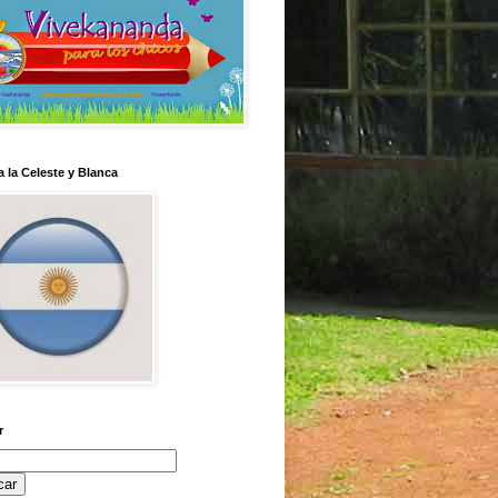
 la Celeste y Blanca
r