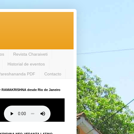
los
Revista Charaiveti
Historial de eventos
Pareshananda PDF
Contacto
 RAMAKRISHNA desde Rio de Janeiro