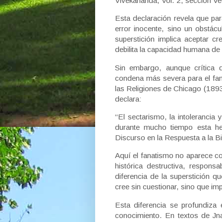
Vivekananda, Vol. 2, sección V
Esta declaración revela que pa
error inocente, sino un obstácul
superstición implica aceptar c
debilita la capacidad humana de
Sin embargo, aunque crítica d
condena más severa para el fan
las Religiones de Chicago (1893
declara:
“El sectarismo, la intolerancia
durante mucho tiempo esta he
Discurso en la Respuesta a la 
Aquí el fanatismo no aparece co
histórica destructiva, responsa
diferencia de la superstición q
cree sin cuestionar, sino que im
Esta diferencia se profundiza
conocimiento. En textos de Jna