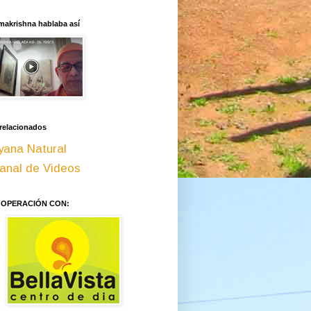
makrishna hablaba así
 relacionados
yana Natural
anal de Videos
OOPERACIÓN CON: