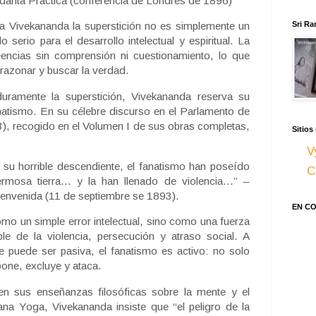
edanta Práctica (conferencia de Londres de 1896)
ra Vivekananda la superstición no es simplemente un
Sri Ra
o serio para el desarrollo intelectual y espiritual. La
reencias sin comprensión ni cuestionamiento, lo que
 razonar y buscar la verdad.
uramente la superstición, Vivekananda reserva su
atismo. En su célebre discurso en el Parlamento de
), recogido en el Volumen I de sus obras completas,
Sitios
V
 y su horrible descendiente, el fanatismo han poseído
C
rmosa tierra… y la han llenado de violencia…” –
Bienvenida (11 de septiembre se 1893).
EN C
mo un simple error intelectual, sino como una fuerza
ble de la violencia, persecución y atraso social. A
ue puede ser pasiva, el fanatismo es activo: no solo
pone, excluye y ataca.
 en sus enseñanzas filosóficas sobre la mente y el
na Yoga, Vivekananda insiste que “el peligro de la