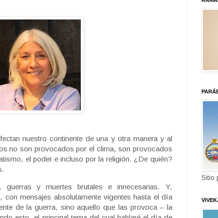
RAMA
PARÁ
fectan nuestro continente de una y otra manera y al
tos no son provocados por el clima, son provocados
anatismo, el poder e incluso por la religión. ¿De quién?
s.
Sitio
, guerras y muertes brutales e innecesarias. Y,
, con mensajes absolutamente vigentes hasta el día
VIVE
nte de la guerra, sino aquello que las provoca – la
ndo esto, el principal tema del cual hablaré el día de