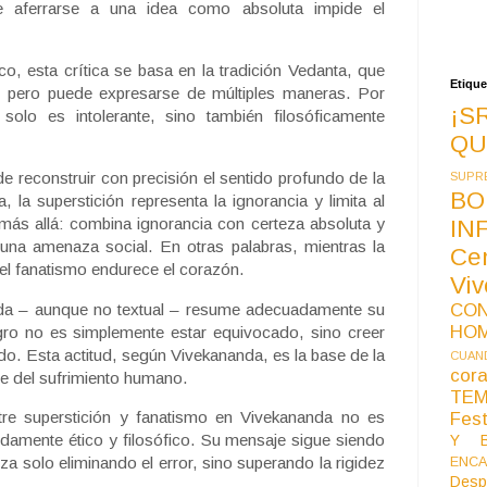
e aferrarse a una idea como absoluta impide el
co, esta crítica se basa en la tradición Vedanta, que
Etique
, pero puede expresarse de múltiples maneras. Por
¡S
 solo es intolerante, sino también filosóficamente
QU
de reconstruir con precisión el sentido profundo de la
SUPR
BO
 la superstición representa la ignorancia y limita al
 más allá: combina ignorancia con certeza absoluta y
IN
 una amenaza social. En otras palabras, mientras la
Ce
 el fanatismo endurece el corazón.
Vi
dida – aunque no textual – resume adecuadamente su
CO
HO
gro no es simplemente estar equivocado, sino creer
o. Esta actitud, según Vivekananda, es la base de la
CUAND
co
arte del sufrimiento humano.
TE
ntre superstición y fanatismo en Vivekananda no es
Fest
damente ético y filosófico. Su mensaje sigue siendo
Y B
a solo eliminando el error, sino superando la rigidez
ENCA
Desp