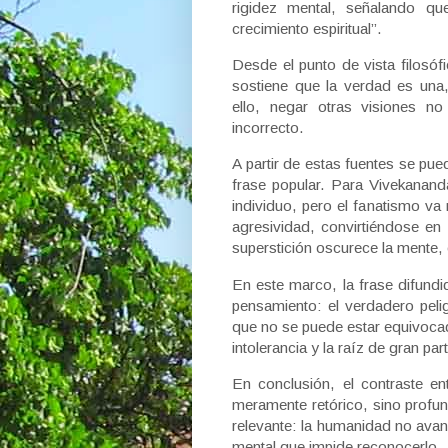
rigidez mental, señalando qu
crecimiento espiritual”.
Desde el punto de vista filosófi
sostiene que la verdad es una
ello, negar otras visiones no
incorrecto.
A partir de estas fuentes se pue
frase popular. Para Vivekananda,
individuo, pero el fanatismo va
agresividad, convirtiéndose en
superstición oscurece la mente,
En este marco, la frase difun
pensamiento: el verdadero peli
que no se puede estar equivocad
intolerancia y la raíz de gran p
En conclusión, el contraste e
meramente retórico, sino profun
relevante: la humanidad no avanz
mental que impide reconocerlo.