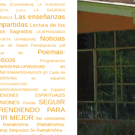
erta (Comentatios)
LA HUMANIDAD
LA SAGRADA
IERTA (Libro)
Las enseñanzas
ÑANZA
mpartidas
Lectura de los
tos Sagrados
LILAPRASANGA
Noticias
DUKYA UPANISHAD
as de Swami Pareshananda pdf
Poemas-
mas etc.
ticos
Programación
AKRISHNA-UPANISHAD en
ñol
RAMAKRISHNAGITA (El Canto de
AKRISHNA en español)
KRISHNAMRITAM
KRISHNAUPANISHAD en Español
LEXIONES ESPIRITUALES
SEGUIR
NIONES
Revista
RENDIENDO PARA
VIR MEJOR
Ser consciente
Ramakrishna (Ramakrishna-
ana)
Simposios
Sri Ramakrishna -