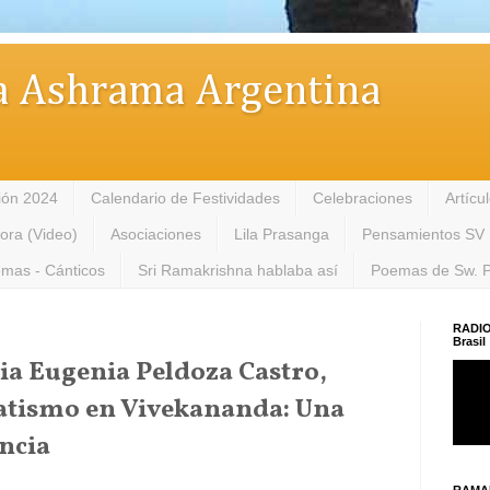
 Ashrama Argentina
ión 2024
Calendario de Festividades
Celebraciones
Artícu
tora (Video)
Asociaciones
Lila Prasanga
Pensamientos SV
mas - Cánticos
Sri Ramakrishna hablaba así
Poemas de Sw. 
RADIO
Brasil
ia Eugenia Peldoza Castro,
natismo en Vivekananda: Una
ancia