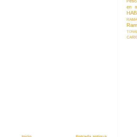
Pesc
en m
HA
RAMA
Ram
TONA
CARI
Inicio
Entrada antigua