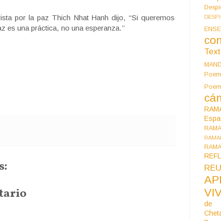
Despi
vista por la paz Thich Nhat Hanh dijo, “Si queremos
DESP
z es una práctica, no una esperanza.”
ENSE
co
Tex
MAN
Poem
Poe
cán
RAM
Espa
RAM
RAMA
RAMA
REF
s:
REU
AP
tario
VI
de 
Chet