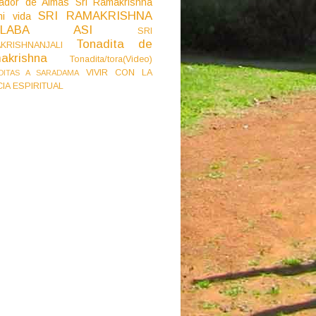
ador de Almas
Sri Ramakrishna
SRI RAMAKRISHNA
i vida
BLABA ASI
SRI
Tonadita de
KRISHNANJALI
akrishna
Tonadita/tora(Video)
VIVIR CON LA
DITAS A SARADAMA
CIA ESPIRITUAL