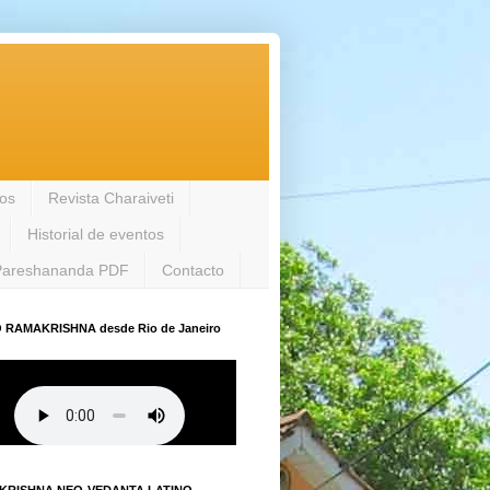
los
Revista Charaiveti
Historial de eventos
Pareshananda PDF
Contacto
 RAMAKRISHNA desde Rio de Janeiro