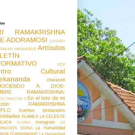
tas
RI RAMAKRISHNA
E ADORAMOS!
(LA GURU
Artículos
EMA MA SARADADEVI)
LETÍN
FORMATIVO
CCV
ntro Cultural
vekananda
charaiveti
NOCIENDO A DIOS-
MBRE RAMAKRISHNA:
En el loto de mi
O CAVILO EN TI
razón: RAMAKRISHNA
MPLO
Eventos destacados
ividades
FLAMEA LA CELESTE
LACA
Instagram
LA
FLORES
La Humanidad
RNACIÓN DIVINA
ierta (Comentarios)
La Humanidad