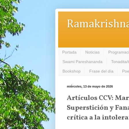
Ramakrishna
Portada
Noticias
Programac
Swami Pareshananda
Tonadita/
Bookshop
Frase del día
Poe
miércoles, 13 de mayo de 2026
Artículos CCV: Mar
Superstición y Fa
crítica a la intoler