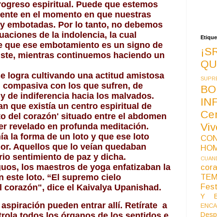
rogreso espiritual. Puede que estemos 
nte en el momento en que nuestras 
y embotadas. Por lo tanto, no debemos 
aciones de la indolencia, la cual 
Etique
e que ese embotamiento es un signo de 
¡S
xiste, mientras continuemos haciendo un 
QU
e logra cultivando una actitud amistosa 
SUPR
, compasiva con los que sufren, de 
BO
 y de indiferencia hacia los malvados.
IN
n que existía un centro espiritual de 
Ce
to del corazón' situado entre el abdomen 
Vi
ser revelado en profunda meditación. 
a la forma de un loto y que ese loto 
CO
rior. Aquellos que lo veían quedaban 
HO
rio sentimiento de paz y dicha.
CUAND
os, los maestros de yoga enfatizaban la 
co
TE
 este loto. “El supremo cielo 
Fest
l corazón", dice el Kaivalya Upanishad.
Y B
spiración pueden entrar allí. Retírate  a 
ENCA
trola todos los órganos de los sentidos e 
Desp