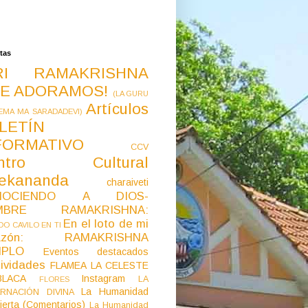
tas
RI RAMAKRISHNA
E ADORAMOS!
(LA GURU
Artículos
EMA MA SARADADEVI)
LETÍN
FORMATIVO
CCV
ntro Cultural
vekananda
charaiveti
NOCIENDO A DIOS-
MBRE RAMAKRISHNA:
En el loto de mi
O CAVILO EN TI
razón: RAMAKRISHNA
MPLO
Eventos destacados
ividades
FLAMEA LA CELESTE
LACA
Instagram
LA
FLORES
La Humanidad
RNACIÓN DIVINA
ierta (Comentarios)
La Humanidad