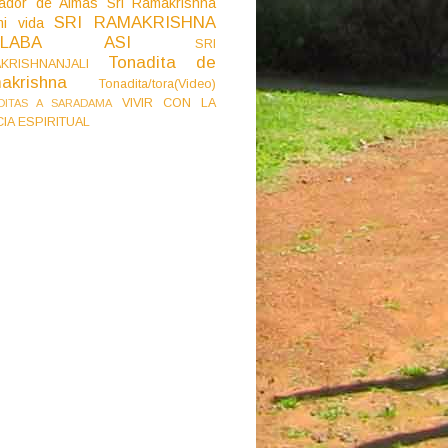
ador de Almas
Sri Ramakrishna
SRI RAMAKRISHNA
i vida
BLABA ASI
SRI
Tonadita de
KRISHNANJALI
akrishna
Tonadita/tora(Video)
VIVIR CON LA
DITAS A SARADAMA
CIA ESPIRITUAL