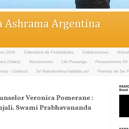
 Ashrama Argentina
ión 2024
Calendario de Festividades
Celebraciones
Artícu
tora (Video)
Asociaciones
Lila Prasanga
Pensamientos SV
mas - Cánticos
Sri Ramakrishna hablaba así
Poemas de Sw. 
RADIO
Brasil
Counselor Veronica Pomerane :
njali. Swami Prabhavananda