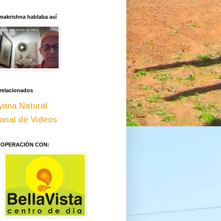
makrishna hablaba así
 relacionados
yana Natural
anal de Videos
OOPERACIÓN CON: