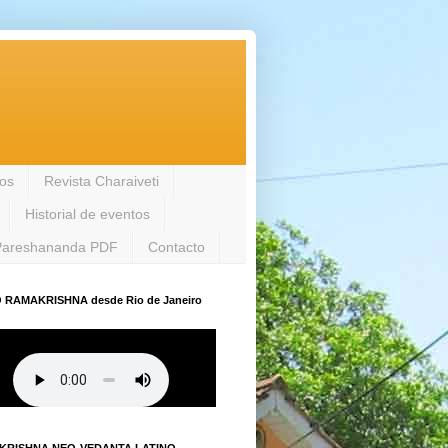
los
Revista Charaiveti
Historial de eventos
Pareshananda PDF
Contacto
 RAMAKRISHNA desde Rio de Janeiro