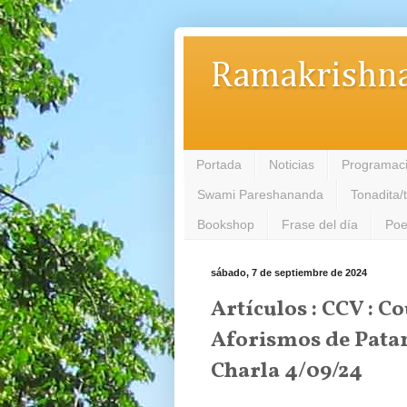
Ramakrishna
Portada
Noticias
Programac
Swami Pareshananda
Tonadita/
Bookshop
Frase del día
Poe
sábado, 7 de septiembre de 2024
Artículos : CCV : 
Aforismos de Pata
Charla 4/09/24