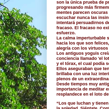
son la única prueba de p
progresando más firmeme
mentes parecen oscuras 
escuchar nunca las insinu
intentará persuadirnos d
fracaso. El fracaso no e
esfuerzo.
La calma imperturbable s
hacia los que son felices
alegría con los virtuosos
Los antiguos yoguis creía
conciencia llamado 'el lo
y el tórax, el cual podía 
Ellos aseguraban que tení
brillaba con una luz inte
plenos de un extraordina
Desde tiempos muy antigu
importancia de meditar en
resplandece en el loto de
“Los que luchan y tienen a
la soledad. Siéntate. Con