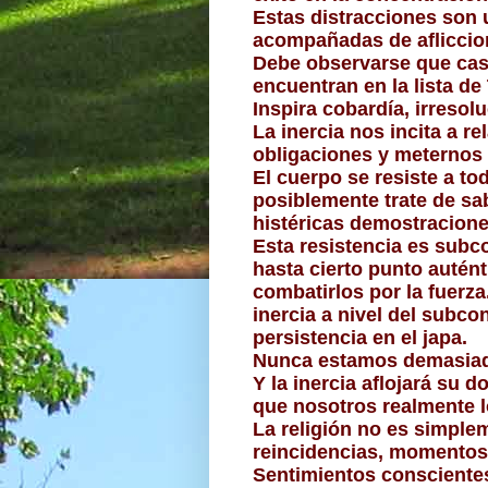
Estas distracciones son 
acompañadas de afliccione
Debe observarse que casi
encuentran en la lista de
Inspira cobardía, irreso
La inercia nos incita a r
obligaciones y meternos b
El cuerpo se resiste a to
posiblemente trate de sa
histéricas demostracione
Esta resistencia es subc
hasta cierto punto autént
combatirlos por la fuerz
inercia a nivel del subco
persistencia en el japa.
Nunca estamos demasiado
Y la inercia aflojará su
que nosotros realmente 
La religión no es simplem
reincidencias, momentos 
Sentimientos conscientes