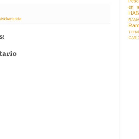
Pesc
en m
HA
 Vivekananda
RAMA
Ram
TONA
s:
CARI
tario