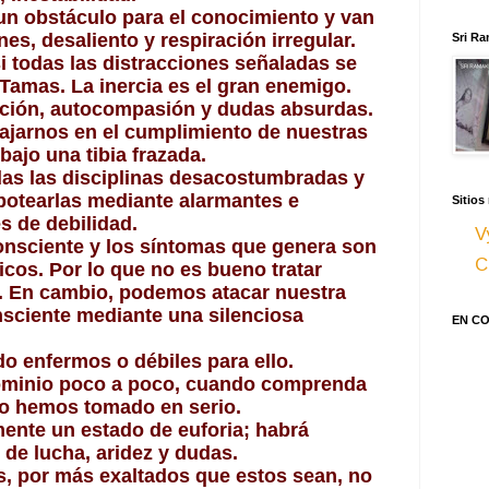
un obstáculo para el conocimiento y van 
s, desaliento y respiración irregular.
Sri Ra
 todas las distracciones señaladas se 
 Tamas. La inercia es el gran enemigo. 
lución, autocompasión y dudas absurdas. 
elajarnos en el cumplimiento de nuestras 
ajo una tibia frazada.
das las disciplinas desacostumbradas y 
botearlas mediante alarmantes e 
Sitios
s de debilidad.
V
onsciente y los síntomas que genera son 
C
icos. Por lo que no es bueno tratar 
a. En cambio, podemos atacar nuestra 
nsciente mediante una silenciosa 
EN C
 enfermos o débiles para ello. 
 dominio poco a poco, cuando comprenda 
lo hemos tomado en serio.
ente un estado de euforia; habrá 
de lucha, aridez y dudas. 
, por más exaltados que estos sean, no 