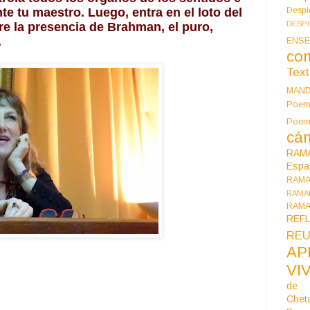
te tu maestro. Luego, entra en el loto del 
Despi
DESP
re la presencia de Brahman, el puro, 
.
ENSE
co
Tex
MAN
Poem
Poe
cán
RAM
Espa
RAM
RAMA
RAMA
REF
REU
AP
VI
de 
Chet