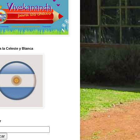
 la Celeste y Blanca
r