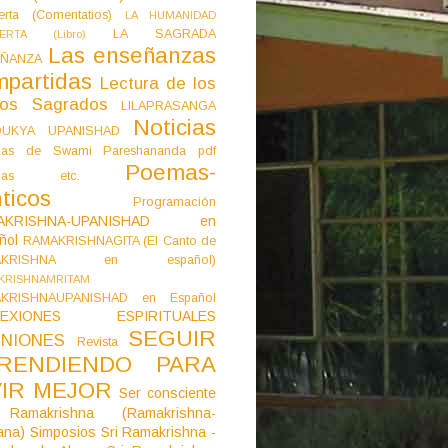
erta (Comentatios)
LA HUMANIDAD
LA SAGRADA
IERTA (Libro)
Las enseñanzas
ÑANZA
mpartidas
Lectura de los
tos Sagrados
LILAPRASANGA
Noticias
DUKYA UPANISHAD
as de Swami Pareshananda pdf
Poemas-
mas etc.
ticos
Programación
AKRISHNA-UPANISHAD en
ñol
RAMAKRISHNAGITA (El Canto de
AKRISHNA en español)
KRISHNAMRITAM
KRISHNAUPANISHAD en Español
LEXIONES ESPIRITUALES
SEGUIR
NIONES
Revista
RENDIENDO PARA
VIR MEJOR
Ser consciente
Ramakrishna (Ramakrishna-
ana)
Simposios
Sri Ramakrishna -