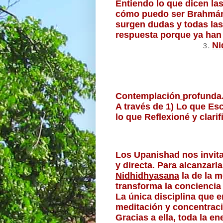
Entiendo lo que dicen la
cómo puedo ser Brahmán
surgen dudas y todas las
respuesta porque ya han
Ni
Contemplación
profunda.
A través de 1) Lo que E
lo que Reflexioné y clarif
Los Upanishad nos invitan
Nidhidhyasana
 la de la 
transforma la conciencia 
La única disciplina que e
meditación y concentraci
Gracias a ella, toda la en