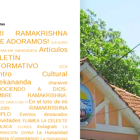
tas
RI RAMAKRISHNA
E ADORAMOS!
(LA GURU
Artículos
EMA MA SARADADEVI)
LETÍN
FORMATIVO
CCV
ntro Cultural
vekananda
charaiveti
NOCIENDO A DIOS-
MBRE RAMAKRISHNA:
En el loto de mi
O CAVILO EN TI
razón: RAMAKRISHNA
MPLO
Eventos destacados
ividades
FLAMEA LA CELESTE
LACA
Instagram
LA
FLORES
La Humanidad
RNACIÓN DIVINA
ierta (Comentarios)
La Humanidad