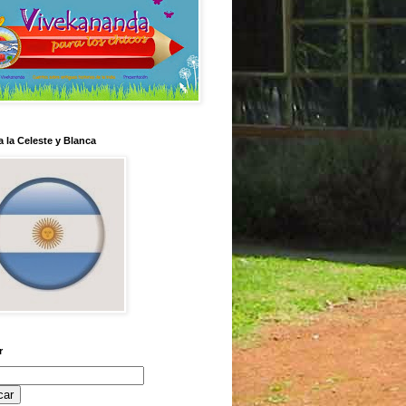
 la Celeste y Blanca
r