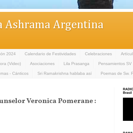
 Ashrama Argentina
ión 2024
Calendario de Festividades
Celebraciones
Artícu
tora (Video)
Asociaciones
Lila Prasanga
Pensamientos SV
mas - Cánticos
Sri Ramakrishna hablaba así
Poemas de Sw. 
RADIO
Brasil
Counselor Veronica Pomerane :