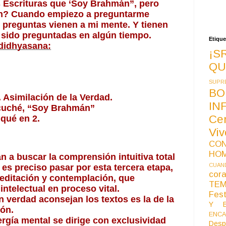
s Escrituras que ‘Soy Brahmán”, pero 
? Cuando empiezo a preguntarme 
 preguntas vienen a mi mente. Y tienen 
 sido preguntadas en algún tiempo.
Etique
didhyasana:
¡S
QU
SUPR
BO
 Asimilación de la Verdad. 
IN
scuché, “Soy Brahmán”
Ce
iqué en 2.
Vi
CO
HO
 a buscar la comprensión intuitiva total 
CUAND
y directa. Para alcanzarla es preciso pasar por esta tercera etapa, 
co
meditación y contemplación, que 
TE
intelectual en proceso vital.
Fest
n verdad aconsejan los textos es la de la 
Y B
ón.
ENCA
ergía mental se dirige con exclusividad 
Desp