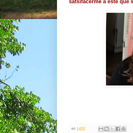
satsifacerme a este que s
en
14:57