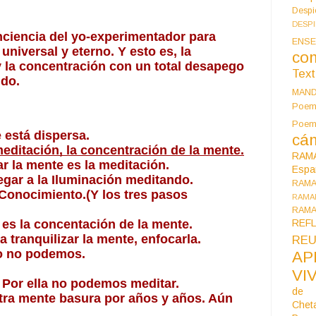
Despi
DESP
nciencia del yo-experimentador para 
ENSE
universal y eterno. Y esto es, la 
co
 y la concentración con un total desapego 
Tex
ndo.
MAN
Poem
Poe
 está dispersa.
cán
editación, la concentración de la mente.
RAM
r la mente es la meditación.
Espa
egar a la Iluminación meditando. 
RAM
Conocimiento.(Y los tres pasos 
RAMA
RAMA
REF
 es la concentación de la mente.
tranquilizar la mente, enfocarla.
REU
o no podemos.
AP
VI
 Por ella no podemos meditar.
de 
ra mente basura por años y años. Aún 
Chet