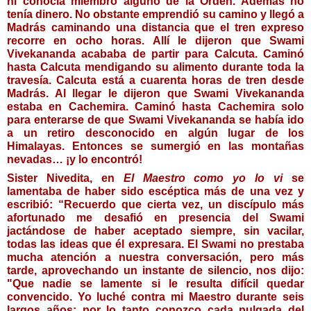
ni conocía miembro alguno de la Orden. Además no 
tenía dinero. No obstante emprendió su camino y llegó a 
Madrás caminando una distancia que el tren expreso 
recorre en ocho horas. Allí le dijeron que Swami 
Vivekananda acababa de partir para Calcuta. Caminó 
hasta Calcuta mendigando su alimento durante toda la 
travesía. Calcuta está a cuarenta horas de tren desde 
Madrás. Al llegar le dijeron que Swami Vivekananda 
estaba en Cachemira. Caminó hasta Cachemira solo 
para enterarse de que Swami Vivekananda se había ido 
a un retiro desconocido en algún lugar de los 
Himalayas. Entonces se sumergió en las montañas 
nevadas… ¡y lo encontró!
Sister Nivedita, en 
El Maestro como yo lo vi
 se 
lamentaba de haber sido escéptica más de una vez y 
escribió: “Recuerdo que cierta vez, un discípulo más 
afortunado me desafió en presencia del Swami 
jactándose de haber aceptado siempre, sin vacilar, 
todas las ideas que él expresara. El Swami no prestaba 
mucha atención a nuestra conversación, pero más 
tarde, aprovechando un instante de silencio, nos dijo: 
"Que nadie se lamente si le resulta difícil quedar 
convencido. Yo luché contra mi Maestro durante seis 
largos años; por lo tanto conozco cada pulgada del 