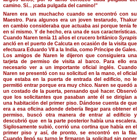
camino. Sí... ¡cada pulgada del camino!"
Naren era un muchacho cuando se encontró con su 
Maestro. Para algunos era un joven testarudo, Thakur 
en cambio consideraba que actuaba asi porque tenía fe 
en sí mismo. Y de hecho, era una de sus características. 
Cuando Naren tenía 11 años el crucero británico 
Syrapis
ancló en el puerto de Calcuta en ocasión de la visita que 
efectuara Eduardo VII a la India, como Príncipe de Gales. 
Los amigos de Naren le dijeron que consiguiera una 
tarjeta de permiso de visita al barco. Para ello era 
necesario ver a un importante oficial inglés. Cuando 
Naren se presentó con su solicitud en la mano, el oficial 
que estaba en la puerta de entrada del edificio, no le 
permitió entrar porque era muy chico. Naren se quedó a 
un costado de la puerta, pensando qué hacer. Observó 
que los solicitantes que pasaban ante él se dirigían a 
una habitación del primer piso. Dándose cuenta de que 
era a esa oficina adonde debería llegar para obtener el 
permiso, buscó otra manera de entrar al edificio y 
descubrió que  en la parte posterior había una escalera. 
Sigilosamente subió, corrió una cortina que había en el 
primer piso y así, de pronto, se encontró en la fila. 
Cuando llegó su turno le firmaron la solicitud sin poner 