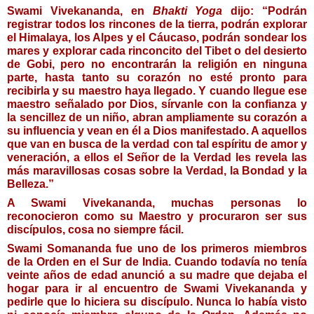
Swami Vivekananda, en 
Bhakti Yoga
 dijo: “Podrán 
registrar todos los rincones de la tierra, podrán explorar 
el Himalaya, los Alpes y el Cáucaso, podrán sondear los 
mares y explorar cada rinconcito del Tibet o del desierto 
de Gobi, pero no encontrarán la religión en ninguna 
parte, hasta tanto su corazón no esté pronto para 
recibirla y su maestro haya llegado. Y cuando llegue ese 
maestro señalado por Dios, sírvanle con la confianza y 
la sencillez de un niño, abran ampliamente su corazón a 
su influencia y vean en él a Dios manifestado. A aquellos 
que van en busca de la verdad con tal espíritu de amor y 
veneración, a ellos el Señor de la Verdad les revela las 
más maravillosas cosas sobre la Verdad, la Bondad y la 
Belleza.”
A Swami Vivekananda, muchas personas lo 
reconocieron como su Maestro y procuraron ser sus 
discípulos, cosa no siempre fácil. 
Swami Somananda fue uno de los primeros miembros 
de la Orden en el Sur de India. Cuando todavía no tenía 
veinte años de edad anunció a su madre que dejaba el 
hogar para ir al encuentro de Swami Vivekananda y 
pedirle que lo hiciera su discípulo. Nunca lo había visto 