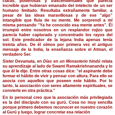
claras, poderosas y trascendentales que parecía 
increíble que hubieran emanado del intelecto de un ser 
humano limitado. Resultaba extrañamente familiar, a 
pesar de las ideas maravillosas y de ese “algo” 
intangible que fluía de su mente. Me sorprendí a mí 
misma pensando “Ya he conocido esa mente antes”. Él 
irrumpió entre nosotros en un resplandor rojizo que 
parecía haber capturado y concentrado los rayos del 
sol. Este predicador de la lejana India apenas tenía 
treinta años. De él oímos por primera vez el antiguo 
mensaje de la India, la enseñanza sobre el Atman, el 
verdadero Ser.
Sister Devamata, en 
Días en un Monasterio hindú
 relata 
su aprendizaje al lado de Swami Ramakrishnananda y lo 
que él le dijo. Entre otras cosas dice: “el aspirante debe 
formar el hábito de vivir y pensar con altura. Para ello se 
asocia con aquellos que poseen este hábito. Por lo 
tanto, la asociación con seres altamente espirituales, se 
convierte en otra práctica.”
En lo personal creo que la asociación más privilegiada 
es la del discípulo con su gurú. Cosa no muy sencilla 
porque primero debemos reconocer en nuestro corazón 
al Gurú y luego, lograr concretar esa relación