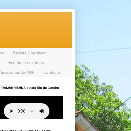
los
Revista Charaiveti
Historial de eventos
Pareshananda PDF
Contacto
 RAMAKRISHNA desde Rio de Janeiro