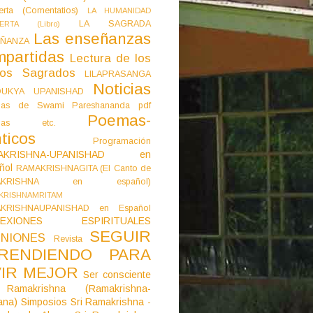
erta (Comentatios)
LA HUMANIDAD
LA SAGRADA
IERTA (Libro)
Las enseñanzas
ÑANZA
mpartidas
Lectura de los
tos Sagrados
LILAPRASANGA
Noticias
DUKYA UPANISHAD
as de Swami Pareshananda pdf
Poemas-
mas etc.
ticos
Programación
AKRISHNA-UPANISHAD en
ñol
RAMAKRISHNAGITA (El Canto de
AKRISHNA en español)
KRISHNAMRITAM
KRISHNAUPANISHAD en Español
LEXIONES ESPIRITUALES
SEGUIR
NIONES
Revista
RENDIENDO PARA
VIR MEJOR
Ser consciente
Ramakrishna (Ramakrishna-
ana)
Simposios
Sri Ramakrishna -