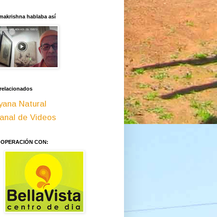
makrishna hablaba así
 relacionados
yana Natural
anal de Videos
OOPERACIÓN CON: