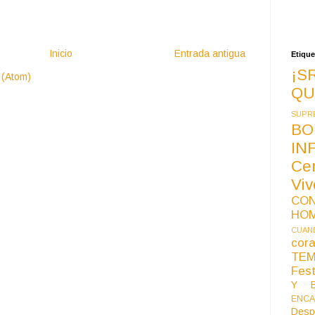
Inicio
Entrada antigua
Etique
¡S
 (Atom)
QU
SUPR
BO
IN
Ce
Vi
CO
HO
CUAND
co
TE
Fest
Y B
ENCA
Desp