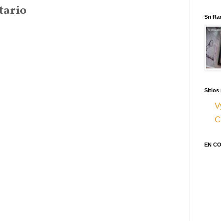
tario
Sri Ra
Sitios
V
C
EN C