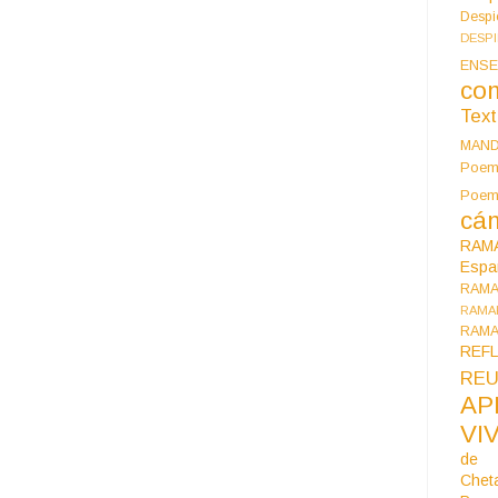
Despi
DESP
ENSE
co
Tex
MAN
Poem
Poe
cán
RAM
Espa
RAM
RAMA
RAMA
REF
REU
AP
VI
de 
Chet