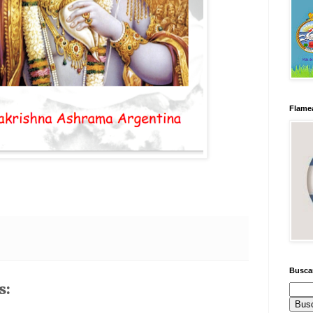
Flamea
Busca
s: