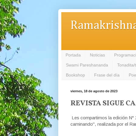
Ramakrishna
Portada
Noticias
Programac
Swami Pareshananda
Tonadita/
Bookshop
Frase del día
Poe
viernes, 18 de agosto de 2023
REVISTA SIGUE C
Les compartimos la edición N° 20
caminando", realizada por el R