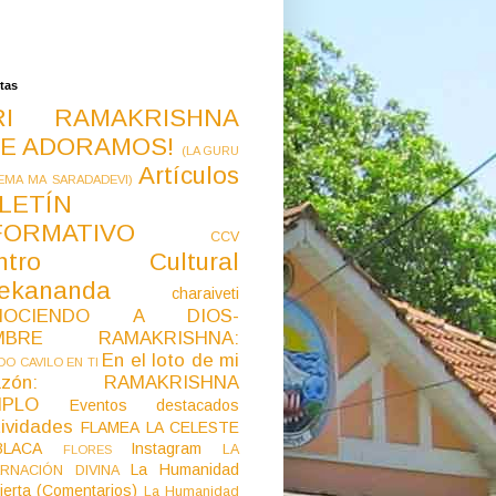
tas
RI RAMAKRISHNA
E ADORAMOS!
(LA GURU
Artículos
EMA MA SARADADEVI)
LETÍN
FORMATIVO
CCV
ntro Cultural
vekananda
charaiveti
NOCIENDO A DIOS-
MBRE RAMAKRISHNA:
En el loto de mi
O CAVILO EN TI
razón: RAMAKRISHNA
MPLO
Eventos destacados
ividades
FLAMEA LA CELESTE
LACA
Instagram
LA
FLORES
La Humanidad
RNACIÓN DIVINA
ierta (Comentarios)
La Humanidad