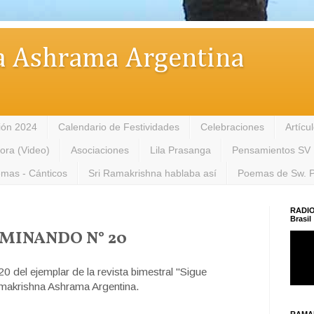
 Ashrama Argentina
ión 2024
Calendario de Festividades
Celebraciones
Artícu
tora (Video)
Asociaciones
Lila Prasanga
Pensamientos SV
mas - Cánticos
Sri Ramakrishna hablaba así
Poemas de Sw. 
RADIO
Brasil
AMINANDO N° 20
 del ejemplar de la revista bimestral "Sigue
amakrishna Ashrama Argentina.