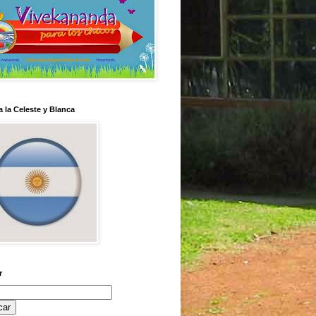
 la Celeste y Blanca
r