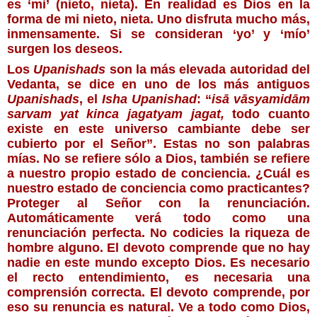
es ‘mi’ (nieto, nieta). En realidad es Dios en la 
forma de mi nieto, nieta. Uno disfruta mucho más, 
inmensamente. Si se consideran ‘yo’ y ‘mío’ 
surgen los deseos.
Los 
Upanishads 
son la más elevada autoridad del 
Vedanta, se dice en uno de los más antiguos 
Upanishads
, el 
Isha Upanishad
: “
i
s
ā
 v
ā
syamid
ā
m 
sarvam yat kinca jagatyam jagat, 
todo cuanto 
existe en este universo cambiante debe ser 
cubierto por el Señor”. Estas no son palabras 
mías. No se refiere sólo a Dios, también se refiere 
a nuestro propio estado de conciencia. ¿Cuál es 
nuestro estado de conciencia como practicantes? 
Proteger al Señor con la renunciación. 
Automáticamente verá todo como una 
renunciación perfecta. No codicies la riqueza de 
hombre alguno. El devoto comprende que no hay 
nadie en este mundo excepto Dios. Es necesario 
el recto entendimiento, es necesaria una 
comprensión correcta. El devoto comprende, por 
eso su renuncia es natural. Ve a todo como Dios, 