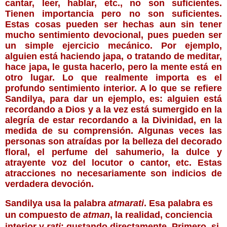
cantar, leer, hablar, etc., no son suficientes. 
Tienen importancia pero no son suficientes. 
Estas cosas pueden ser hechas aun sin tener 
mucho sentimiento devocional, pues pueden ser 
un simple ejercicio mecánico. Por ejemplo, 
alguien está haciendo japa, o tratando de meditar, 
hace japa, le gusta hacerlo, pero la mente está en 
otro lugar. Lo que realmente importa es el 
profundo sentimiento interior. A lo que se refiere 
Sandilya, para dar un ejemplo, es: alguien está 
recordando a Dios y a la vez está sumergido en la 
alegría de estar recordando a la Divinidad, en la 
medida de su comprensión. Algunas veces las 
personas son atraídas por la belleza del decorado 
floral, el perfume del sahumerio, la dulce y 
atrayente voz del locutor o cantor, etc. Estas 
atracciones no necesariamente son indicios de 
verdadera devoción. 
Sandilya usa la palabra 
atmarati
. Esa palabra es 
un compuesto de 
atman
, la realidad, conciencia 
interior y 
rati
: gustando directamente. Primero, si 