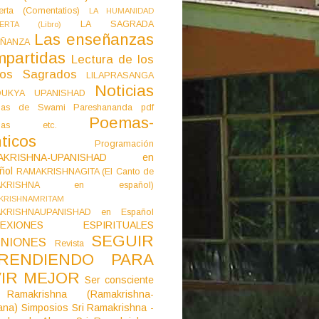
erta (Comentatios)
LA HUMANIDAD
LA SAGRADA
IERTA (Libro)
Las enseñanzas
ÑANZA
mpartidas
Lectura de los
tos Sagrados
LILAPRASANGA
Noticias
DUKYA UPANISHAD
as de Swami Pareshananda pdf
Poemas-
mas etc.
ticos
Programación
AKRISHNA-UPANISHAD en
ñol
RAMAKRISHNAGITA (El Canto de
AKRISHNA en español)
KRISHNAMRITAM
KRISHNAUPANISHAD en Español
LEXIONES ESPIRITUALES
SEGUIR
NIONES
Revista
RENDIENDO PARA
VIR MEJOR
Ser consciente
Ramakrishna (Ramakrishna-
ana)
Simposios
Sri Ramakrishna -