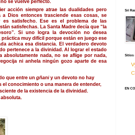
uno se vuelve perfecto.
er acción siempre atrae las dualidades pero 
Sri Ra
a Dios entonces trasciende esas cosas, se 
y es satisfecho. Ese es el problema de las 
án satisfechas. La Santa Madre decía que “la 
esoro”. Si uno logra la devoción no desea 
práctica muy difícil porque están en juego 
ese 
ada achica esa distancia. El verdadero devoto 
odo pertenece a la divinidad. 
Al lograr el estado 
 absolutamente nada, no se aflige por nada, 
Sitios
regocija ni anhela ningún gozo aparte de esa 
V
C
o que entre un 
gñani
 y un devoto no hay 
s el conocimiento o una manera de entender, 
EN C
iente de la existencia de la divinidad. 
absoluta. 