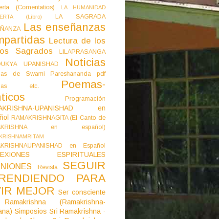
erta (Comentatios)
LA HUMANIDAD
LA SAGRADA
IERTA (Libro)
Las enseñanzas
ÑANZA
mpartidas
Lectura de los
tos Sagrados
LILAPRASANGA
Noticias
DUKYA UPANISHAD
as de Swami Pareshananda pdf
Poemas-
mas etc.
ticos
Programación
AKRISHNA-UPANISHAD en
ñol
RAMAKRISHNAGITA (El Canto de
AKRISHNA en español)
KRISHNAMRITAM
KRISHNAUPANISHAD en Español
LEXIONES ESPIRITUALES
SEGUIR
NIONES
Revista
RENDIENDO PARA
VIR MEJOR
Ser consciente
Ramakrishna (Ramakrishna-
ana)
Simposios
Sri Ramakrishna -