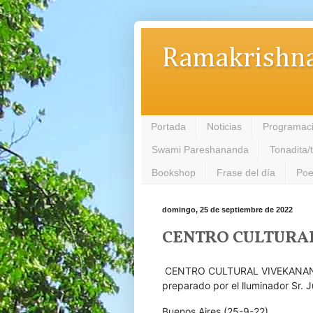
Ramakrishna
Portada
Noticias
Programac
Swami Pareshananda
Tonadita/
Bookshop
Frase del día
Poe
domingo, 25 de septiembre de 2022
CENTRO CULTURA
CENTRO CULTURAL VIVEKANA
preparado por el lluminador Sr. J
Buenos Aires.(25-9-22)