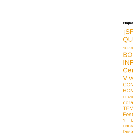
Etique
¡S
QU
SUPR
BO
IN
Ce
Vi
CO
HO
CUAND
co
TE
Fest
Y B
ENCA
Desp