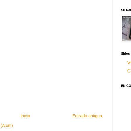
Sri Ra
Sitios
V
C
EN C
Inicio
Entrada antigua
 (Atom)