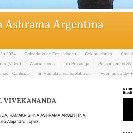
 Ashrama Argentina
ión 2024
Calendario de Festividades
Celebraciones
Artícu
tora (Video)
Asociaciones
Lila Prasanga
Pensamientos SV
mas - Cánticos
Sri Ramakrishna hablaba así
Poemas de Sw. 
RADIO
Brasil
L VIVEKANANDA
NDA, RAMAKRISHNA ASHRAMA ARGENTINA,
ulio Alejandro Lopez,