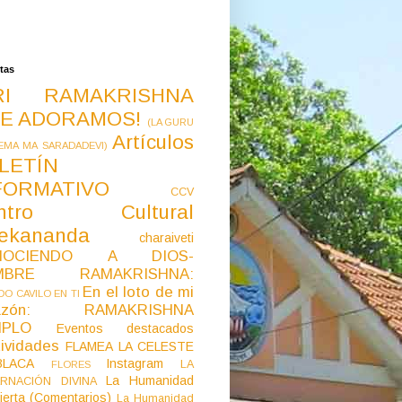
tas
RI RAMAKRISHNA
E ADORAMOS!
(LA GURU
Artículos
EMA MA SARADADEVI)
LETÍN
FORMATIVO
CCV
ntro Cultural
vekananda
charaiveti
NOCIENDO A DIOS-
MBRE RAMAKRISHNA:
En el loto de mi
O CAVILO EN TI
razón: RAMAKRISHNA
MPLO
Eventos destacados
ividades
FLAMEA LA CELESTE
LACA
Instagram
LA
FLORES
La Humanidad
RNACIÓN DIVINA
ierta (Comentarios)
La Humanidad