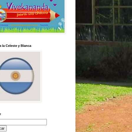
 la Celeste y Blanca
r