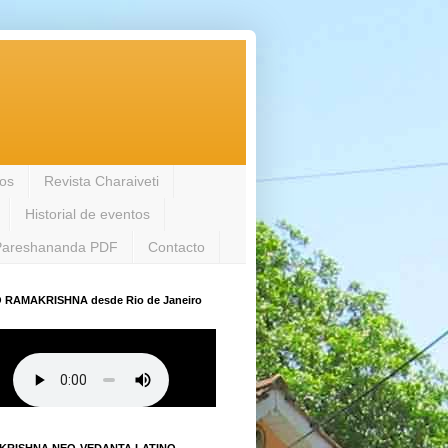
los
Revista Charaiveti
Historial de eventos
Pareshananda PDF
Contacto
 RAMAKRISHNA desde Rio de Janeiro