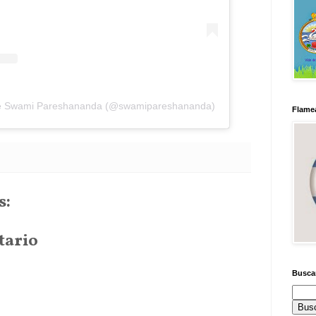
 de Swami Pareshananda (@swamipareshananda)
Flamea
s:
tario
Busca