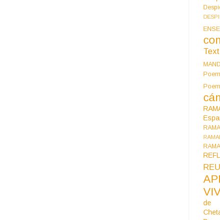
Despi
DESP
ENSE
co
Tex
MAN
Poem
Poe
cán
RAM
Espa
RAM
RAMA
RAMA
REF
REU
AP
VI
de 
Chet