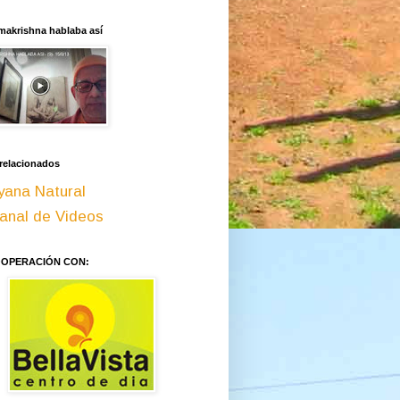
makrishna hablaba así
 relacionados
yana Natural
anal de Videos
OOPERACIÓN CON: