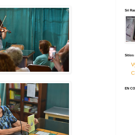
Sri Ra
Sitios
V
C
EN C