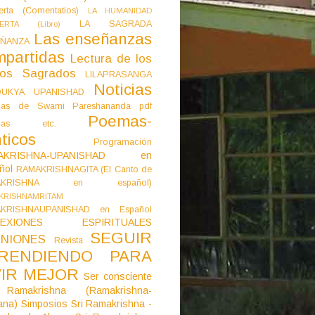
erta (Comentatios)
LA HUMANIDAD
LA SAGRADA
IERTA (Libro)
Las enseñanzas
ÑANZA
mpartidas
Lectura de los
tos Sagrados
LILAPRASANGA
Noticias
DUKYA UPANISHAD
as de Swami Pareshananda pdf
Poemas-
mas etc.
ticos
Programación
AKRISHNA-UPANISHAD en
ñol
RAMAKRISHNAGITA (El Canto de
AKRISHNA en español)
KRISHNAMRITAM
KRISHNAUPANISHAD en Español
LEXIONES ESPIRITUALES
SEGUIR
NIONES
Revista
RENDIENDO PARA
VIR MEJOR
Ser consciente
Ramakrishna (Ramakrishna-
ana)
Simposios
Sri Ramakrishna -