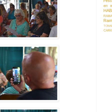
Pesc
en m
HA
RAMA
Ram
TONA
CARI