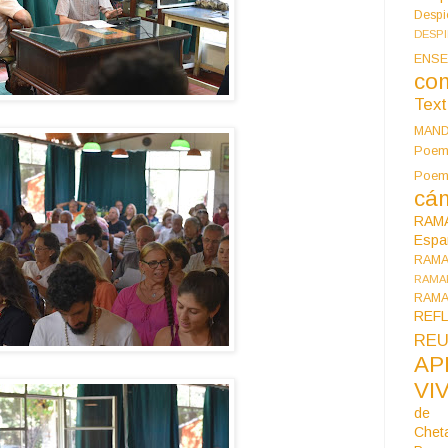
Despi
DESP
ENSE
co
Tex
MAN
Poem
Poe
cán
RAM
Espa
RAM
RAMA
RAMA
REF
REU
AP
VI
de 
Chet