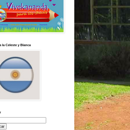
 la Celeste y Blanca
r