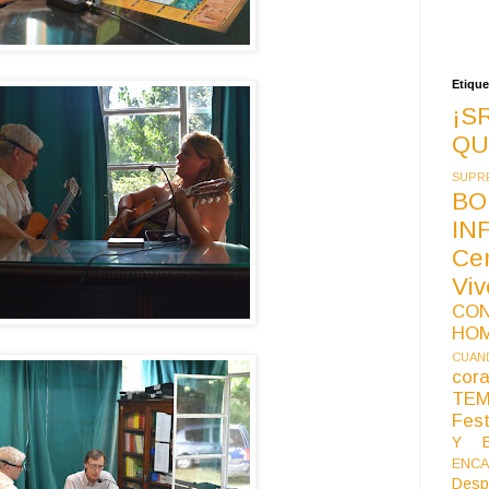
Etique
¡S
QU
SUPR
BO
IN
Ce
Vi
CO
HO
CUAND
co
TE
Fest
Y B
ENCA
Desp