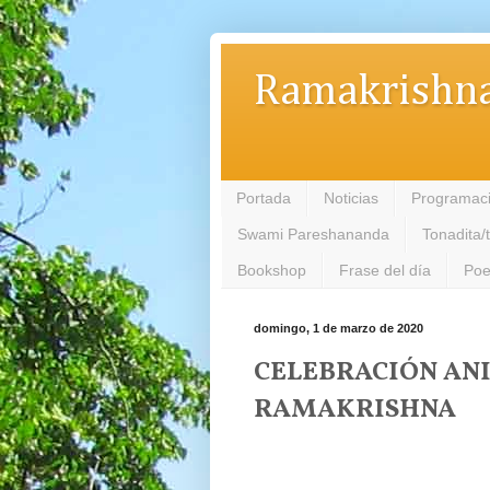
Ramakrishna
Portada
Noticias
Programac
Swami Pareshananda
Tonadita/
Bookshop
Frase del día
Poe
domingo, 1 de marzo de 2020
CELEBRACIÓN ANI
RAMAKRISHNA