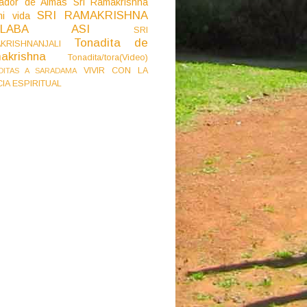
ador de Almas
Sri Ramakrishna
SRI RAMAKRISHNA
i vida
BLABA ASI
SRI
Tonadita de
KRISHNANJALI
akrishna
Tonadita/tora(Video)
VIVIR CON LA
DITAS A SARADAMA
CIA ESPIRITUAL