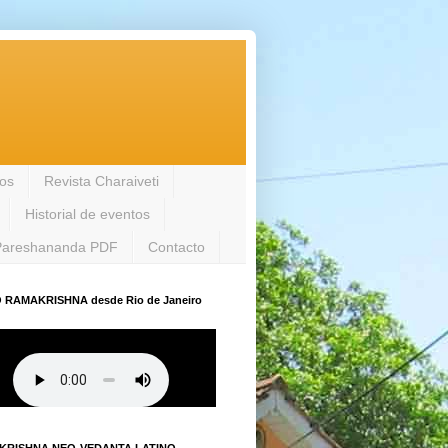
los
Revista Charaiveti
Historial de eventos
Pareshananda PDF
Contacto
 RAMAKRISHNA desde Rio de Janeiro