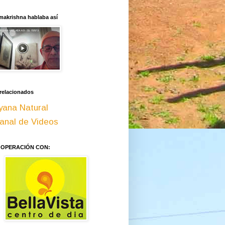
makrishna hablaba así
 relacionados
yana Natural
anal de Videos
OOPERACIÓN CON: