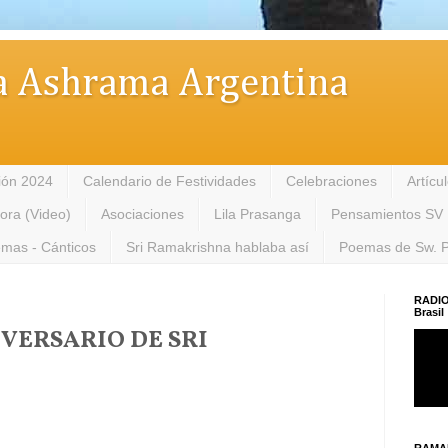
 Ashrama Argentina
ión 2024
Calendario de Festividades
Celebraciones
Artícu
tora (Video)
Asociaciones
Lila Prasanga
Pensamientos SV
mas - Cánticos
Sri Ramakrishna hablaba así
Poemas de Sw. 
RADIO
Brasil
VERSARIO DE SRI