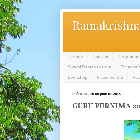
Ramakrishna
Portada
Noticias
Programac
Swami Pareshananda
Tonadita/
Bookshop
Frase del día
Poe
miércoles, 25 de julio de 2018
GURU PURNIMA 20