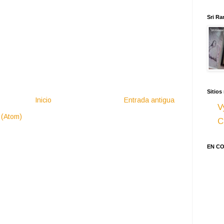
Sri Ra
Sitios
Inicio
Entrada antigua
V
 (Atom)
C
EN C