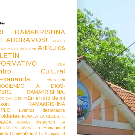
tas
RI RAMAKRISHNA
E ADORAMOS!
(LA GURU
Artículos
EMA MA SARADADEVI)
LETÍN
FORMATIVO
CCV
ntro Cultural
vekananda
charaiveti
NOCIENDO A DIOS-
MBRE RAMAKRISHNA:
En el loto de mi
O CAVILO EN TI
razón: RAMAKRISHNA
MPLO
Eventos destacados
ividades
FLAMEA LA CELESTE
LACA
Instagram
LA
FLORES
La Humanidad
RNACIÓN DIVINA
ierta (Comentarios)
La Humanidad