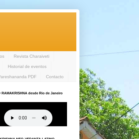
los
Revista Charaiveti
Historial de eventos
Pareshananda PDF
Contacto
 RAMAKRISHNA desde Rio de Janeiro