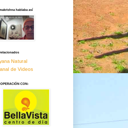
makrishna hablaba así
 relacionados
yana Natural
anal de Videos
OOPERACIÓN CON: