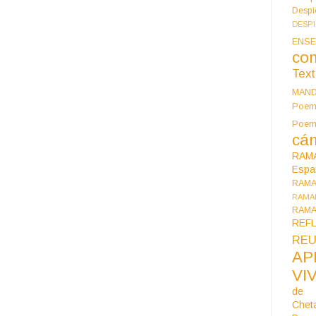
Despi
DESP
ENSE
co
Tex
MAN
Poem
Poe
cán
RAM
Espa
RAM
RAMA
RAMA
REF
REU
AP
VI
de 
Chet