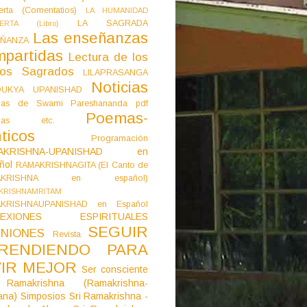
erta (Comentatios)
LA HUMANIDAD
LA SAGRADA
IERTA (Libro)
Las enseñanzas
ÑANZA
mpartidas
Lectura de los
tos Sagrados
LILAPRASANGA
Noticias
DUKYA UPANISHAD
as de Swami Pareshananda pdf
Poemas-
mas etc.
ticos
Programación
AKRISHNA-UPANISHAD en
ñol
RAMAKRISHNAGITA (El Canto de
AKRISHNA en español)
KRISHNAMRITAM
KRISHNAUPANISHAD en Español
LEXIONES ESPIRITUALES
SEGUIR
NIONES
Revista
RENDIENDO PARA
VIR MEJOR
Ser consciente
Ramakrishna (Ramakrishna-
ana)
Simposios
Sri Ramakrishna -