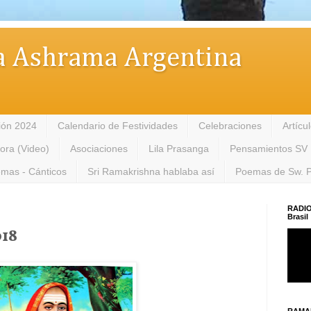
 Ashrama Argentina
ión 2024
Calendario de Festividades
Celebraciones
Artícu
tora (Video)
Asociaciones
Lila Prasanga
Pensamientos SV
mas - Cánticos
Sri Ramakrishna hablaba así
Poemas de Sw. 
RADIO
Brasil
18