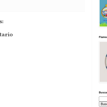
s:
tario
Flamea
Busca