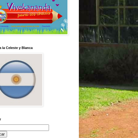
 la Celeste y Blanca
r