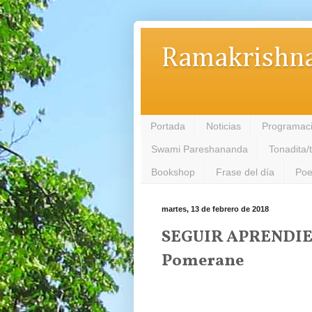
Ramakrishna
Portada
Noticias
Programac
Swami Pareshananda
Tonadita/
Bookshop
Frase del día
Poe
martes, 13 de febrero de 2018
SEGUIR APRENDIEN
Pomerane