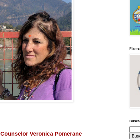
Flamea
Busca
ounselor Veronica Pomerane 