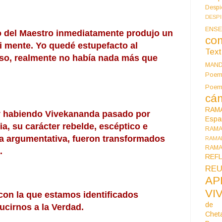
Despi
DESP
ENSE
o del Maestro inmediatamente produjo un 
co
 mente. Yo quedé estupefacto al 
Tex
rso, realmente no había nada más que 
MAN
Poem
Poe
cán
RAM
y habiendo Vivekananda pasado por 
Espa
a, su carácter rebelde, escéptico e 
RAM
za argumentativa, fueron transformados 
RAMA
RAMA
.
REF
REU
AP
VI
on la que estamos identificados 
de 
cirnos a la Verdad.
Chet