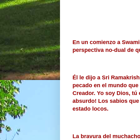
En un comienzo a Swami Vi
perspectiva no-dual de 
Él le dijo a Sri Ramakris
pecado en el mundo que p
Creador. Yo soy Dios, tú 
absurdo! Los sabios que 
estado locos.
La bravura del muchacho 