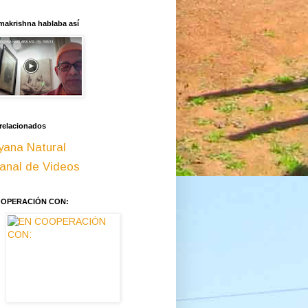
makrishna hablaba así
 relacionados
yana Natural
anal de Videos
OOPERACIÓN CON: