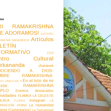
tas
RI RAMAKRISHNA
E ADORAMOS!
(LA GURU
Artículos
EMA MA SARADADEVI)
LETÍN
FORMATIVO
CCV
ntro Cultural
vekananda
charaiveti
NOCIENDO A DIOS-
MBRE RAMAKRISHNA:
En el loto de mi
O CAVILO EN TI
razón: RAMAKRISHNA
MPLO
Eventos destacados
ividades
FLAMEA LA CELESTE
LACA
Instagram
LA
FLORES
La Humanidad
RNACIÓN DIVINA
ierta (Comentarios)
La Humanidad