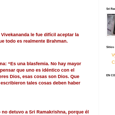
Sri Ra
vekananda le fue difícil aceptar la 
que todo es realmente Brahman.
Sitios
V
C
hna: “Es una blasfemia. No hay mayor 
ensar que uno es idéntico con el 
EN C
eres Dios, esas cosas son Dios. Que 
escribieron tales cosas deben haber 
no detuvo a Sri Ramakrishna, porque él 