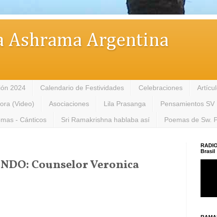
 Ashrama Argentina
ión 2024
Calendario de Festividades
Celebraciones
Artícu
tora (Video)
Asociaciones
Lila Prasanga
Pensamientos SV
mas - Cánticos
Sri Ramakrishna hablaba así
Poemas de Sw. 
RADIO
Brasil
DO: Counselor Veronica