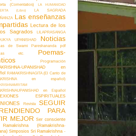
erta (Comentatios)
LA HUMANIDAD
LA SAGRADA
IERTA (Libro)
Las enseñanzas
ÑANZA
mpartidas
Lectura de los
tos Sagrados
LILAPRASANGA
Noticias
DUKYA UPANISHAD
as de Swami Pareshananda pdf
Poemas-
mas etc.
ticos
Programación
AKRISHNA-UPANISHAD en
ñol
RAMAKRISHNAGITA (El Canto de
AKRISHNA en español)
KRISHNAMRITAM
KRISHNAUPANISHAD en Español
LEXIONES ESPIRITUALES
SEGUIR
NIONES
Revista
RENDIENDO PARA
VIR MEJOR
Ser consciente
Ramakrishna (Ramakrishna-
ana)
Simposios
Sri Ramakrishna -