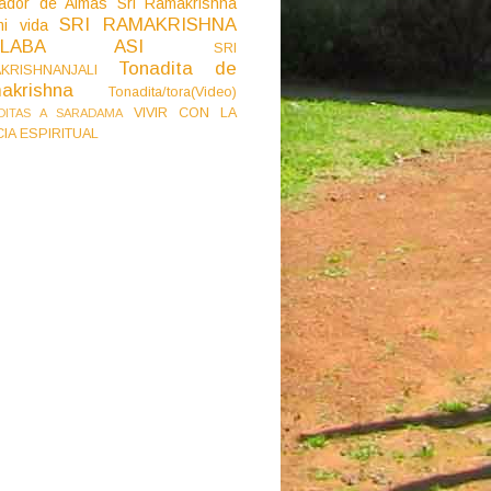
ador de Almas
Sri Ramakrishna
SRI RAMAKRISHNA
i vida
BLABA ASI
SRI
Tonadita de
KRISHNANJALI
akrishna
Tonadita/tora(Video)
VIVIR CON LA
DITAS A SARADAMA
CIA ESPIRITUAL