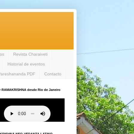
los
Revista Charaiveti
Historial de eventos
Pareshananda PDF
Contacto
 RAMAKRISHNA desde Rio de Janeiro