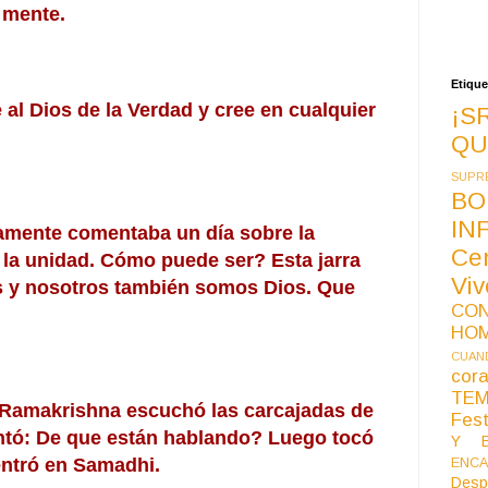
 mente.
Etique
 al Dios de la Verdad y cree en cualquier 
¡S
QU
SUPR
BO
IN
amente comentaba un día sobre la 
Ce
 la unidad. Cómo puede ser? Esta jarra 
Vi
os y nosotros también somos Dios. Que 
CO
HO
CUAND
co
TE
 Ramakrishna escuchó las carcajadas de 
Fest
ntó: De que están hablando? Luego tocó 
Y B
ntró en Samadhi.
ENCA
Desp