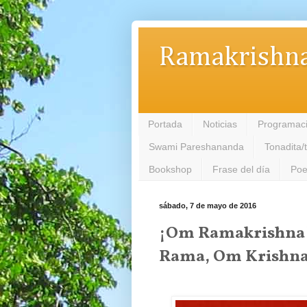
Ramakrishna
Portada
Noticias
Programac
Swami Pareshananda
Tonadita/
Bookshop
Frase del día
Poe
sábado, 7 de mayo de 2016
¡Om Ramakrishna
Rama, Om Krishn