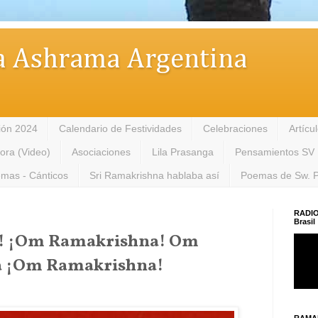
 Ashrama Argentina
ión 2024
Calendario de Festividades
Celebraciones
Artícu
tora (Video)
Asociaciones
Lila Prasanga
Pensamientos SV
mas - Cánticos
Sri Ramakrishna hablaba así
Poemas de Sw. 
RADIO
Brasil
! ¡Om Ramakrishna! Om
a ¡Om Ramakrishna!