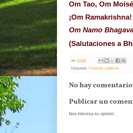
Om Tao, Om Moisé
¡Om Ramakrishna!
Om Namo Bhagavat
(Salutaciones a B
en
10:58
Etiquetas:
Poemas-cánticos
No hay comentario
Publicar un comen
Nos interesa su opinión: