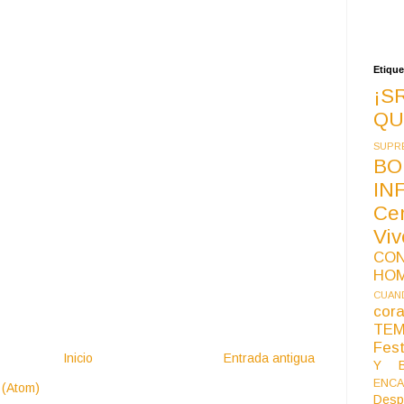
Etique
¡S
QU
SUPR
BO
IN
Ce
Vi
CO
HO
CUAND
co
TE
Fest
Inicio
Entrada antigua
Y B
ENCA
 (Atom)
Desp