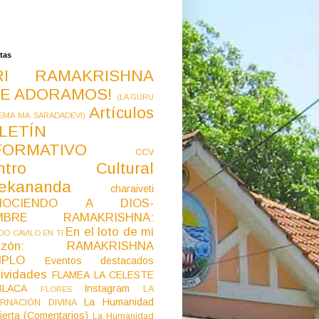
tas
RI RAMAKRISHNA
E ADORAMOS!
(LA GURU
Artículos
EMA MA SARADADEVI)
LETÍN
FORMATIVO
CCV
ntro Cultural
vekananda
charaiveti
NOCIENDO A DIOS-
MBRE RAMAKRISHNA:
En el loto de mi
O CAVILO EN TI
razón: RAMAKRISHNA
MPLO
Eventos destacados
ividades
FLAMEA LA CELESTE
LACA
Instagram
LA
FLORES
La Humanidad
RNACIÓN DIVINA
ierta (Comentarios)
La Humanidad