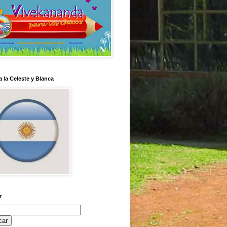
 la Celeste y Blanca
r