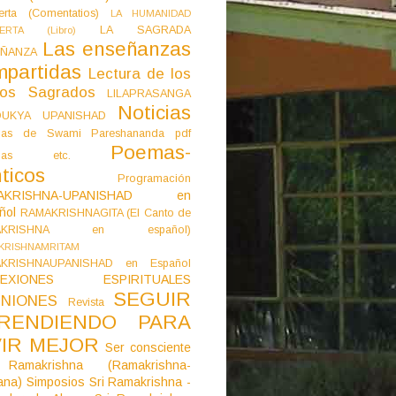
erta (Comentatios)
LA HUMANIDAD
LA SAGRADA
IERTA (Libro)
Las enseñanzas
ÑANZA
mpartidas
Lectura de los
tos Sagrados
LILAPRASANGA
Noticias
DUKYA UPANISHAD
as de Swami Pareshananda pdf
Poemas-
mas etc.
ticos
Programación
AKRISHNA-UPANISHAD en
ñol
RAMAKRISHNAGITA (El Canto de
AKRISHNA en español)
KRISHNAMRITAM
KRISHNAUPANISHAD en Español
LEXIONES ESPIRITUALES
SEGUIR
NIONES
Revista
RENDIENDO PARA
VIR MEJOR
Ser consciente
Ramakrishna (Ramakrishna-
ana)
Simposios
Sri Ramakrishna -