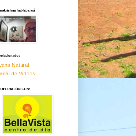
makrishna hablaba así
 relacionados
yana Natural
anal de Videos
OOPERACIÓN CON: