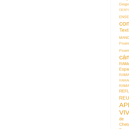
Despi
DESP
ENSE
co
Tex
MAN
Poem
Poe
cán
RAM
Espa
RAM
RAMA
RAMA
REF
REU
AP
VI
de 
Chet