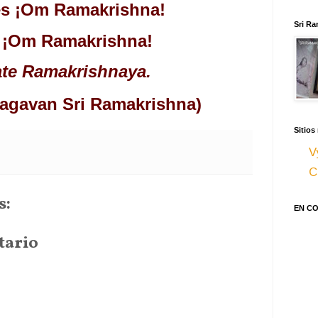
s ¡Om Ramakrishna! 
Sri Ra
 ¡Om Ramakrishna! 
e Ramakrishnaya.
hagavan Sri Ramakrishna)
Sitios
V
C
s:
EN C
tario