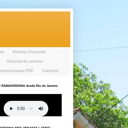
los
Revista Charaiveti
Historial de eventos
Pareshananda PDF
Contacto
 RAMAKRISHNA desde Rio de Janeiro