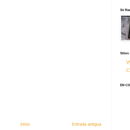
Sri Ra
Sitios
V
C
EN C
Inicio
Entrada antigua