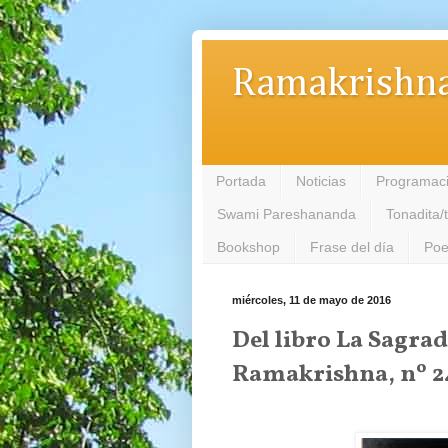
Ramakrishna
Portada
Noticias
Programac
Swami Pareshananda
Tonadita/
Bookshop
Frase del día
Poe
miércoles, 11 de mayo de 2016
Del libro La Sagra
Ramakrishna, nº 24