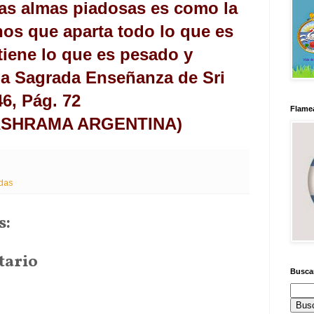
las almas piadosas es como la
os que aparta todo lo que es
retiene lo que es pesado y
La Sagrada Enseñanza de Sri
6, Pág. 72
Flamea
ASHRAMA ARGENTINA)
das
s:
tario
Busca