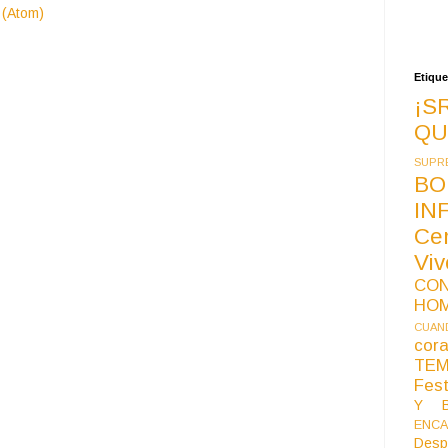
 (Atom)
Etique
¡S
QU
SUPR
BO
IN
Ce
Vi
CO
HO
CUAND
co
TE
Fest
Y B
ENCA
Desp