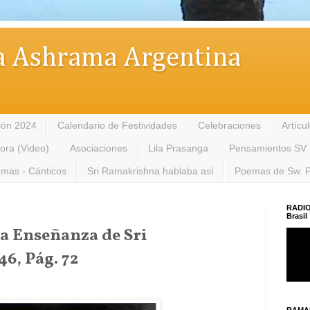
 Ashrama Argentina
ión 2024
Calendario de Festividades
Celebraciones
Artícu
tora (Video)
Asociaciones
Lila Prasanga
Pensamientos SV
mas - Cánticos
Sri Ramakrishna hablaba así
Poemas de Sw. 
RADIO
Brasil
da Enseñanza de Sri
6, Pág. 72