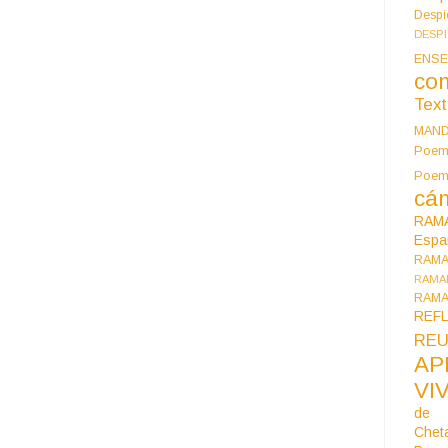
Despi
DESP
ENSE
co
Tex
MAN
Poem
Poe
cán
RAM
Espa
RAM
RAMA
RAMA
REF
REU
AP
VI
de 
Chet