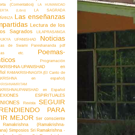
erta (Comentatios)
LA HUMANIDAD
LA SAGRADA
IERTA (Libro)
Las enseñanzas
ÑANZA
mpartidas
Lectura de los
tos Sagrados
LILAPRASANGA
Noticias
DUKYA UPANISHAD
as de Swami Pareshananda pdf
Poemas-
mas etc.
ticos
Programación
AKRISHNA-UPANISHAD en
ñol
RAMAKRISHNAGITA (El Canto de
AKRISHNA en español)
KRISHNAMRITAM
KRISHNAUPANISHAD en Español
LEXIONES ESPIRITUALES
SEGUIR
NIONES
Revista
RENDIENDO PARA
VIR MEJOR
Ser consciente
Ramakrishna (Ramakrishna-
ana)
Simposios
Sri Ramakrishna -