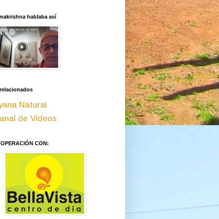
makrishna hablaba así
 relacionados
yana Natural
anal de Videos
OOPERACIÓN CON: