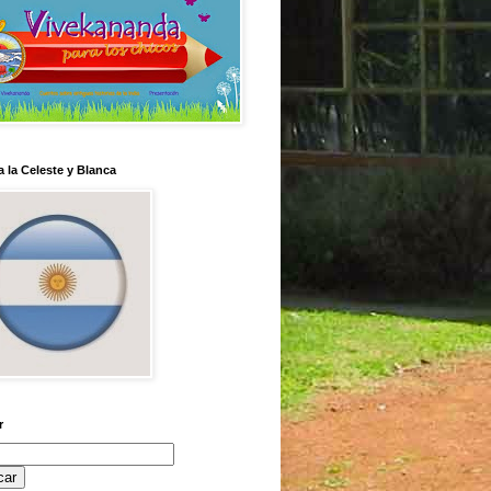
 la Celeste y Blanca
r