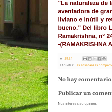
"La naturaleza de 
aventadora de gran
liviano e inútil y 
bueno." Del libro 
Ramakrishna, nº 24
-(RAMAKRISHNA 
en
19:24
Etiquetas:
Las enseñanzas comparti
No hay comentario
Publicar un comen
Nos interesa su opinión: