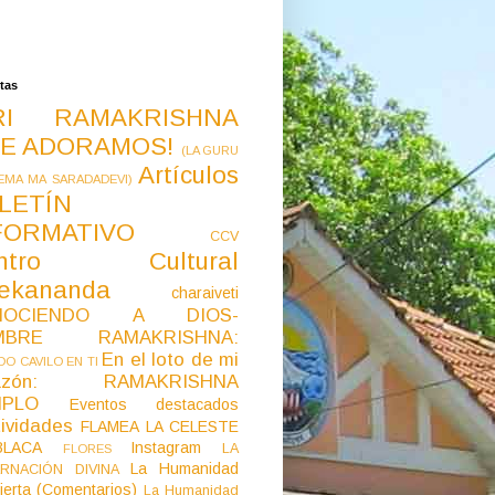
tas
RI RAMAKRISHNA
E ADORAMOS!
(LA GURU
Artículos
EMA MA SARADADEVI)
LETÍN
FORMATIVO
CCV
ntro Cultural
vekananda
charaiveti
NOCIENDO A DIOS-
MBRE RAMAKRISHNA:
En el loto de mi
O CAVILO EN TI
razón: RAMAKRISHNA
MPLO
Eventos destacados
ividades
FLAMEA LA CELESTE
LACA
Instagram
LA
FLORES
La Humanidad
RNACIÓN DIVINA
ierta (Comentarios)
La Humanidad