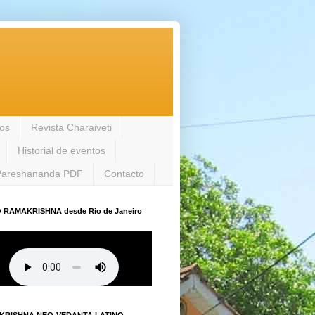
los
Revista Charaiveti
Historial de eventos
Pareshananda PDF
Contacto
 RAMAKRISHNA desde Rio de Janeiro