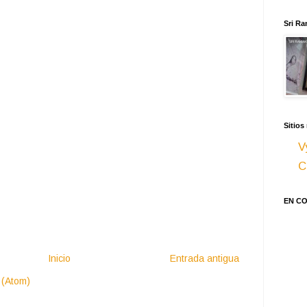
Sri Ra
Sitios
V
C
EN C
Inicio
Entrada antigua
 (Atom)