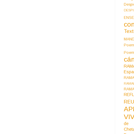
Despi
DESP
ENSE
co
Tex
MAN
Poem
Poe
cán
RAM
Espa
RAM
RAMA
RAMA
REF
REU
AP
VI
de 
Chet