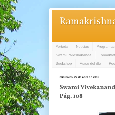
Ramakrishna
Portada
Noticias
Programac
Swami Pareshananda
Tonadita/
Bookshop
Frase del día
Poe
miércoles, 27 de abril de 2016
Swami Vivekananda,
Pág. 108