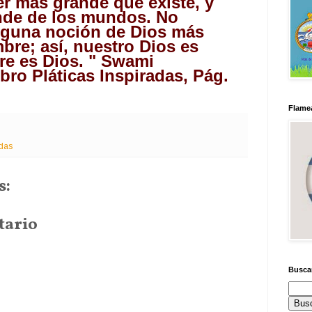
er más grande que existe, y
ande de los mundos. No
nguna noción de Dios más
bre; así, nuestro Dios es
re es Dios. " Swami
bro Pláticas Inspiradas, Pág.
Flamea
das
s:
tario
Busca