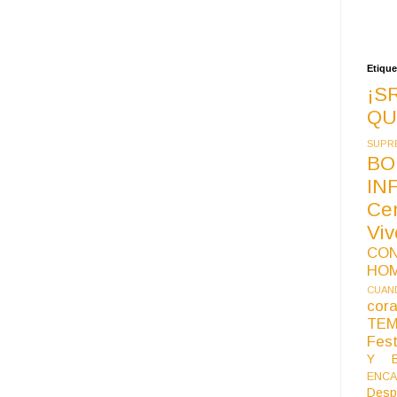
Etique
¡S
QU
SUPR
BO
IN
Ce
Vi
CO
HO
CUAND
co
TE
Fest
Y B
ENCA
Desp