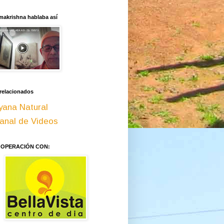
makrishna hablaba así
 relacionados
yana Natural
anal de Videos
OOPERACIÓN CON: