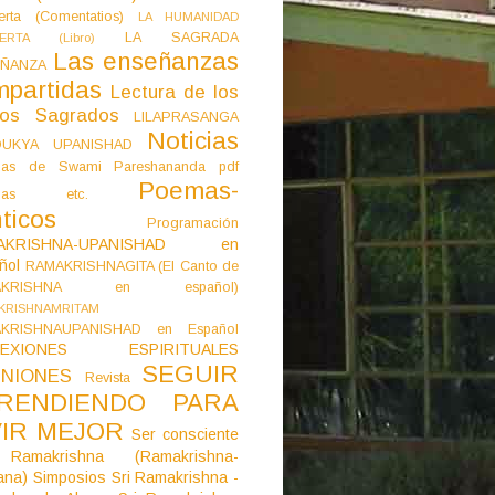
erta (Comentatios)
LA HUMANIDAD
LA SAGRADA
IERTA (Libro)
Las enseñanzas
ÑANZA
mpartidas
Lectura de los
tos Sagrados
LILAPRASANGA
Noticias
DUKYA UPANISHAD
as de Swami Pareshananda pdf
Poemas-
mas etc.
ticos
Programación
AKRISHNA-UPANISHAD en
ñol
RAMAKRISHNAGITA (El Canto de
AKRISHNA en español)
KRISHNAMRITAM
KRISHNAUPANISHAD en Español
LEXIONES ESPIRITUALES
SEGUIR
NIONES
Revista
RENDIENDO PARA
VIR MEJOR
Ser consciente
Ramakrishna (Ramakrishna-
ana)
Simposios
Sri Ramakrishna -