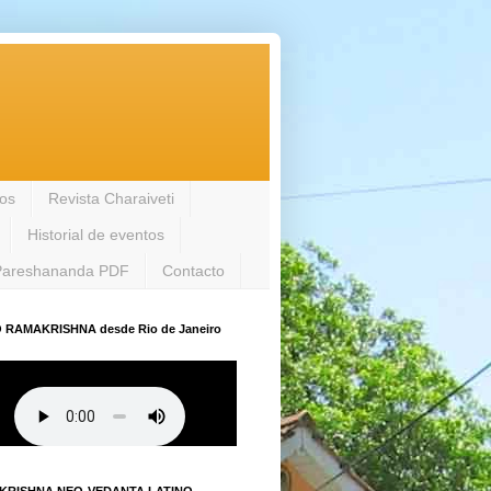
los
Revista Charaiveti
Historial de eventos
Pareshananda PDF
Contacto
 RAMAKRISHNA desde Rio de Janeiro