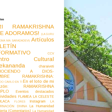
tas
RI RAMAKRISHNA
E ADORAMOS!
(LA GURU
Artículos
EMA MA SARADADEVI)
LETÍN
FORMATIVO
CCV
ntro Cultural
vekananda
charaiveti
NOCIENDO A DIOS-
MBRE RAMAKRISHNA:
En el loto de mi
O CAVILO EN TI
razón: RAMAKRISHNA
MPLO
Eventos destacados
ividades
FLAMEA LA CELESTE
LACA
Instagram
LA
FLORES
La Humanidad
RNACIÓN DIVINA
ierta (Comentarios)
La Humanidad