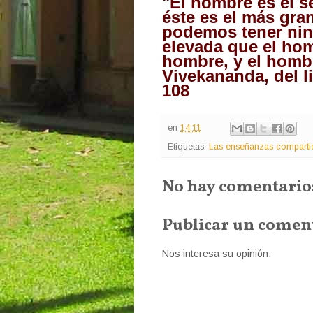
"El hombre es el s
éste es el más gr
podemos tener ni
elevada que el hom
hombre, y el homb
Vivekananda, del li
108
en
14:11
Etiquetas:
Las enseñanzas comparti
No hay comentario
Publicar un comen
Nos interesa su opinión: