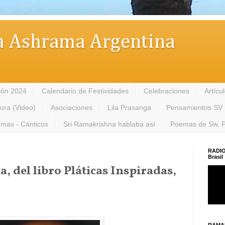
 Ashrama Argentina
ión 2024
Calendario de Festividades
Celebraciones
Artícu
tora (Video)
Asociaciones
Lila Prasanga
Pensamientos SV
mas - Cánticos
Sri Ramakrishna hablaba así
Poemas de Sw. 
RADIO
Brasil
 del libro Pláticas Inspiradas,