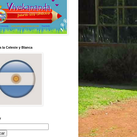
 la Celeste y Blanca
r