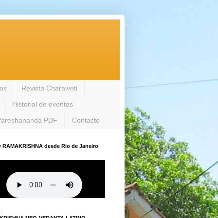
los
Revista Charaiveti
Historial de eventos
Pareshananda PDF
Contacto
 RAMAKRISHNA desde Rio de Janeiro