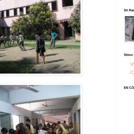
Sri Ra
Sitios
V
C
EN C