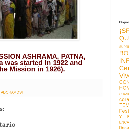
Etique
¡S
QU
SUPR
BO
SION ASHRAMA, PATNA, 
IN
 was started in 1922 and 
Ce
he Mission in 1926).
Vi
CO
HO
E ADORAMOS!
CUAND
co
TE
s:
Fest
Y B
tario
ENCA
Desp