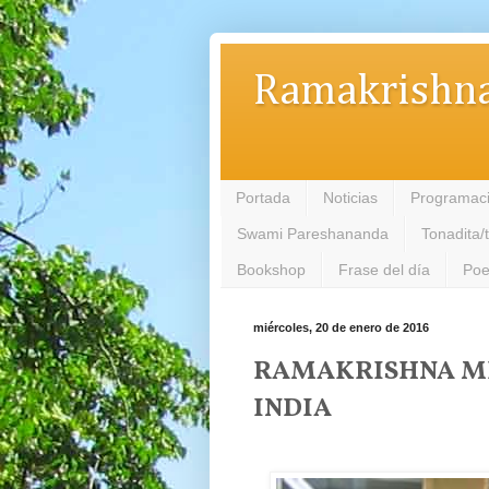
Ramakrishna
Portada
Noticias
Programac
Swami Pareshananda
Tonadita/
Bookshop
Frase del día
Poe
miércoles, 20 de enero de 2016
RAMAKRISHNA MI
INDIA