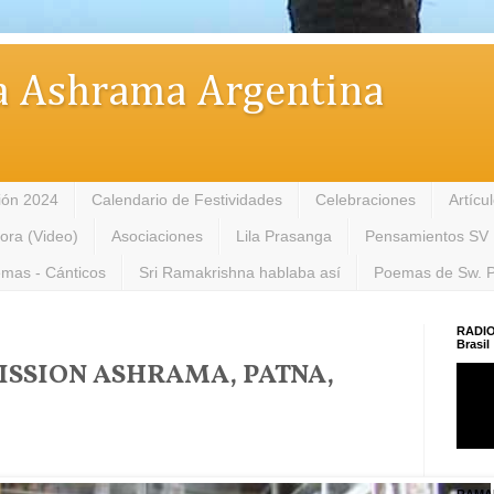
 Ashrama Argentina
ión 2024
Calendario de Festividades
Celebraciones
Artícu
tora (Video)
Asociaciones
Lila Prasanga
Pensamientos SV
mas - Cánticos
Sri Ramakrishna hablaba así
Poemas de Sw. 
RADIO
Brasil
SSION ASHRAMA, PATNA,