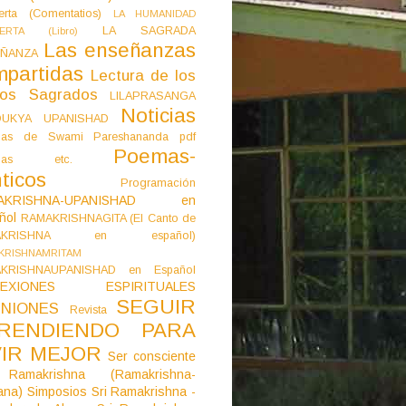
erta (Comentatios)
LA HUMANIDAD
LA SAGRADA
IERTA (Libro)
Las enseñanzas
ÑANZA
mpartidas
Lectura de los
tos Sagrados
LILAPRASANGA
Noticias
DUKYA UPANISHAD
as de Swami Pareshananda pdf
Poemas-
mas etc.
ticos
Programación
AKRISHNA-UPANISHAD en
ñol
RAMAKRISHNAGITA (El Canto de
AKRISHNA en español)
KRISHNAMRITAM
KRISHNAUPANISHAD en Español
LEXIONES ESPIRITUALES
SEGUIR
NIONES
Revista
RENDIENDO PARA
VIR MEJOR
Ser consciente
Ramakrishna (Ramakrishna-
ana)
Simposios
Sri Ramakrishna -