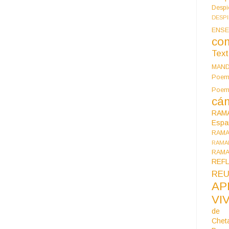
Despi
DESP
ENSE
co
Tex
MAN
Poem
Poe
cán
RAM
Espa
RAM
RAMA
RAMA
REF
REU
AP
VI
de 
Chet