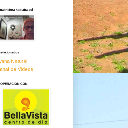
makrishna hablaba así
 relacionados
yana Natural
anal de Videos
OOPERACIÓN CON: