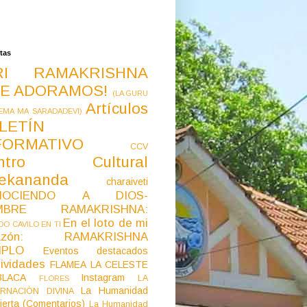
tas
RI RAMAKRISHNA
E ADORAMOS!
(LA GURU
Artículos
EMA MA SARADADEVI)
LETÍN
FORMATIVO
CCV
ntro Cultural
vekananda
charaiveti
NOCIENDO A DIOS-
MBRE RAMAKRISHNA:
En el loto de mi
O CAVILO EN TI
razón: RAMAKRISHNA
MPLO
Eventos destacados
ividades
FLAMEA LA CELESTE
LACA
Instagram
LA
FLORES
La Humanidad
RNACIÓN DIVINA
ierta (Comentarios)
La Humanidad