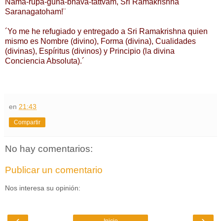
Nama-rupa-guna-bhava-tattvam, Sri Ramakrishna 
Saranagatoham!¨ 
´Yo me he refugiado y entregado a Sri Ramakrishna quien 
mismo es Nombre (divino), Forma (divina), Cualidades 
(divinas), Espíritus (divinos) y Principio (la divina 
Conciencia Absoluta).´
en
21:43
Compartir
No hay comentarios:
Publicar un comentario
Nos interesa su opinión:
‹
›