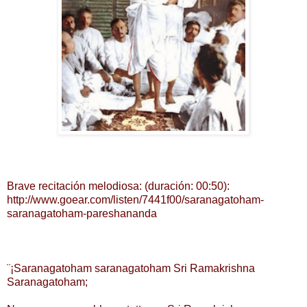
Brave recitación melodiosa: (duración: 00:50): 
http://www.goear.com/listen/7441f00/saranagatoham-
saranagatoham-pareshananda
¨¡Saranagatoham saranagatoham Sri Ramakrishna 
Saranagatoham; 