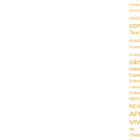
Despi
DESP
ENSE
co
Tex
MAN
Poem
Poe
cán
RAM
Espa
RAM
RAMA
RAMA
REF
REU
AP
VI
de 
Chet