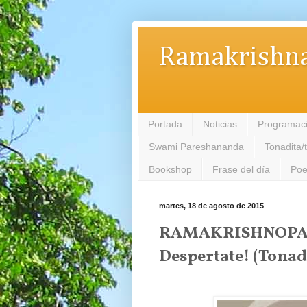
Ramakrishna
Portada
Noticias
Programac
Swami Pareshananda
Tonadita/
Bookshop
Frase del día
Poe
martes, 18 de agosto de 2015
RAMAKRISHNOPAN
Despertate! (Tonadi