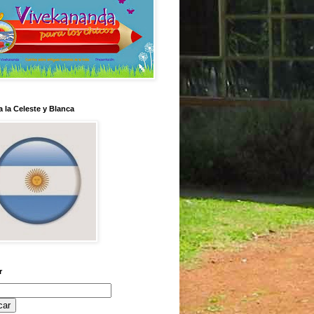
 la Celeste y Blanca
r