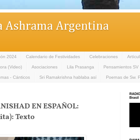
 Ashrama Argentina
ión 2024
Calendario de Festividades
Celebraciones
Artícu
tora (Video)
Asociaciones
Lila Prasanga
Pensamientos SV
mas - Cánticos
Sri Ramakrishna hablaba así
Poemas de Sw. 
RADIO
Brasil
ISHAD EN ESPAÑOL:
ta): Texto