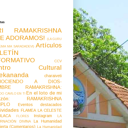
tas
RI RAMAKRISHNA
E ADORAMOS!
(LA GURU
Artículos
EMA MA SARADADEVI)
LETÍN
FORMATIVO
CCV
ntro Cultural
vekananda
charaiveti
NOCIENDO A DIOS-
MBRE RAMAKRISHNA:
En el loto de mi
O CAVILO EN TI
razón: RAMAKRISHNA
MPLO
Eventos destacados
ividades
FLAMEA LA CELESTE
LACA
Instagram
LA
FLORES
La Humanidad
RNACIÓN DIVINA
ierta (Comentarios)
La Humanidad