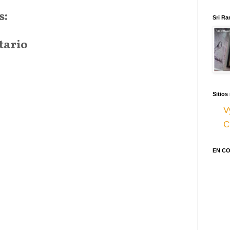
s:
Sri Ra
tario
Sitios
V
C
EN C