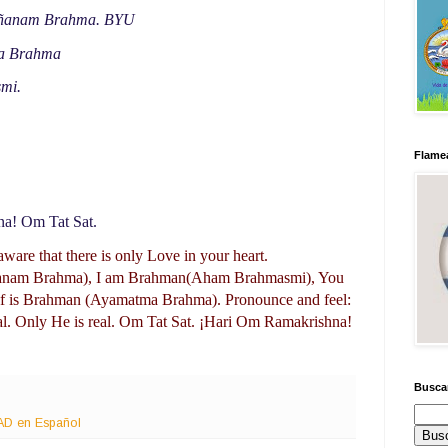
jñanam Brahma. BYU
a Brahma
mi.
Flamea
na!
Om Tat Sat.
are that there is only Love in your heart. 
ñanam Brahma), I am Brahman(Aham Brahmasmi), You 
elf is Brahman (Ayamatma Brahma). Pronounce and feel: 
l. Only He is real. Om Tat Sat. ¡Hari Om Ramakrishna! 
Busca
 en Español