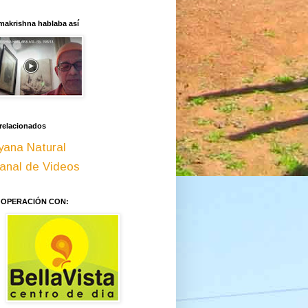
makrishna hablaba así
 relacionados
yana Natural
anal de Videos
OOPERACIÓN CON: