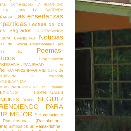
erta (Comentatios)
LA HUMANIDAD
LA SAGRADA
IERTA (Libro)
Las enseñanzas
ÑANZA
mpartidas
Lectura de los
tos Sagrados
LILAPRASANGA
Noticias
DUKYA UPANISHAD
as de Swami Pareshananda pdf
Poemas-
mas etc.
ticos
Programación
AKRISHNA-UPANISHAD en
ñol
RAMAKRISHNAGITA (El Canto de
AKRISHNA en español)
KRISHNAMRITAM
KRISHNAUPANISHAD en Español
LEXIONES ESPIRITUALES
SEGUIR
NIONES
Revista
RENDIENDO PARA
VIR MEJOR
Ser consciente
Ramakrishna (Ramakrishna-
ana)
Simposios
Sri Ramakrishna -