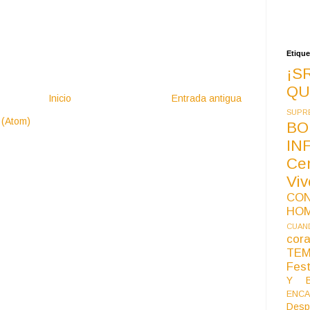
Etique
¡S
QU
Inicio
Entrada antigua
SUPR
 (Atom)
BO
IN
Ce
Vi
CO
HO
CUAND
co
TE
Fest
Y B
ENCA
Desp