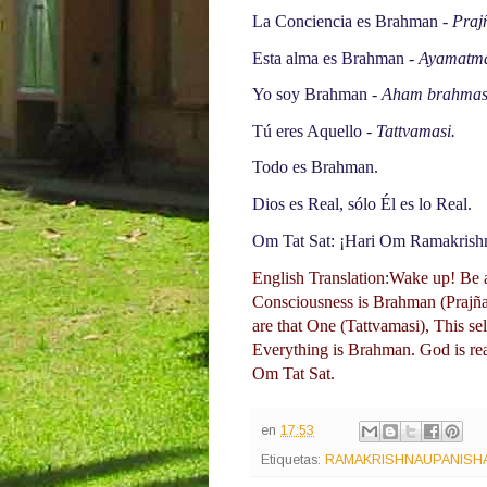
La Conciencia es Brahman -
 Pra
Esta alma es Brahman -
 Ayamatm
Yo soy Brahman - 
Aham brahmas
Tú eres Aquello -
 Tattvamasi.
Todo es Brahman.
Dios es Real, sólo Él es lo Real.
Om Tat Sat: ¡Hari Om Ramakrish
English Translation:Wake up! Be aw
Consciousness is Brahman (Praj
are that One (Tattvamasi), This s
Everything is Brahman. God is rea
Om Tat Sat. 
en
17:53
Etiquetas:
RAMAKRISHNAUPANISHAD