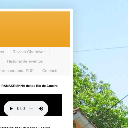
los
Revista Charaiveti
Historial de eventos
Pareshananda PDF
Contacto
 RAMAKRISHNA desde Rio de Janeiro