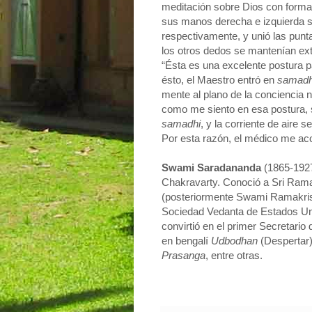
meditación sobre Dios con forma
sus manos derecha e izquierda so
respectivamente, y unió las punt
los otros dedos se mantenían exte
“Ésta es una excelente postura p
ésto, el Maestro entró en
samadh
mente al plano de la conciencia 
como me siento en esa postura, 
samadhi
, y la corriente de aire 
Por esta razón, el médico me aco
Swami Saradananda
(1865-1927
Chakravarty. Conoció a Sri Rama
(posteriormente Swami Ramakris
Sociedad Vedanta de Estados Uni
convirtió en el primer Secretario
en bengalí
Udbodhan
(Despertar)
Prasanga
, entre otras.