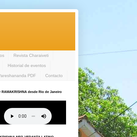
los
Revista Charaiveti
Historial de eventos
Pareshananda PDF
Contacto
 RAMAKRISHNA desde Rio de Janeiro