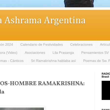
 Ashrama Argentina
ión 2024
Calendario de Festividades
Celebraciones
Artícu
tora (Video)
Asociaciones
Lila Prasanga
Pensamientos SV
mas - Cánticos
Sri Ramakrishna hablaba así
Poemas de Sw. 
RADIO
Brasil
IOS-HOMBRE RAMAKRISHNA:
da