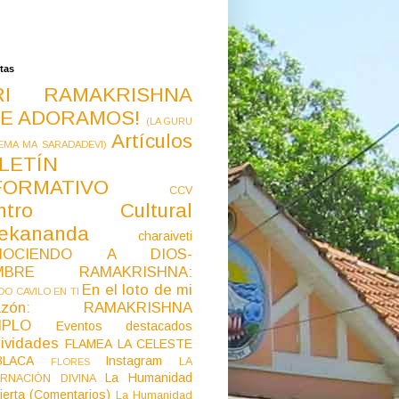
tas
RI RAMAKRISHNA
E ADORAMOS!
(LA GURU
Artículos
EMA MA SARADADEVI)
LETÍN
FORMATIVO
CCV
ntro Cultural
vekananda
charaiveti
NOCIENDO A DIOS-
MBRE RAMAKRISHNA:
En el loto de mi
O CAVILO EN TI
razón: RAMAKRISHNA
MPLO
Eventos destacados
ividades
FLAMEA LA CELESTE
LACA
Instagram
LA
FLORES
La Humanidad
RNACIÓN DIVINA
ierta (Comentarios)
La Humanidad