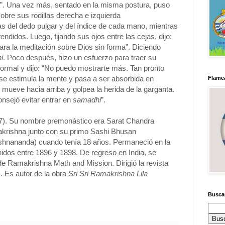
”. Una vez más, sentado en la misma postura, puso
bre sus rodillas derecha e izquierda
as del dedo pulgar y del índice de cada mano, mientras
ndidos. Luego, fijando sus ojos entre las cejas, dijo:
ara la meditación sobre Dios sin forma”. Diciendo
i
. Poco después, hizo un esfuerzo para traer su
normal y dijo: “No puedo mostrarte más. Tan pronto
se estimula la mente y pasa a ser absorbida en
Flamea
se mueve hacia arriba y golpea la herida de la garganta.
nsejó evitar entrar en
samadhi
”.
). Su nombre premonástico era Sarat Chandra
krishna junto con su primo Sashi Bhusan
hnananda) cuando tenía 18 años. Permaneció en la
dos entre 1896 y 1898. De regreso en India, se
 de Ramakrishna Math and Mission. Dirigió la revista
. Es autor de la obra
Sri Sri Ramakrishna Lila
Busca