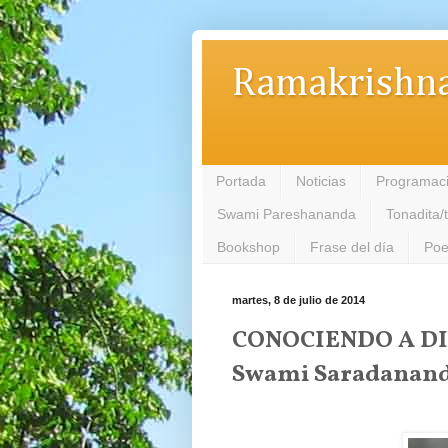
Ramakrishna
Portada
Noticias
Programac
Swami Pareshananda
Tonadita/
Bookshop
Frase del día
Poe
martes, 8 de julio de 2014
CONOCIENDO A D
Swami Saradanan