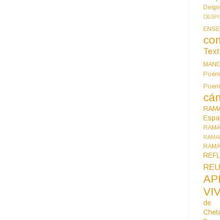
Despi
DESP
ENSE
co
Tex
MAN
Poem
Poe
cán
RAM
Espa
RAM
RAMA
RAMA
REF
REU
AP
VI
de 
Chet