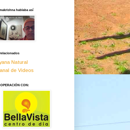
makrishna hablaba así
 relacionados
yana Natural
anal de Videos
OOPERACIÓN CON: