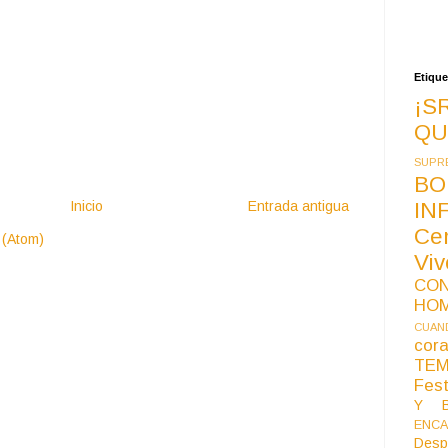
Etique
¡S
QU
SUPR
BO
Inicio
Entrada antigua
IN
Ce
 (Atom)
Vi
CO
HO
CUAND
co
TE
Fest
Y B
ENCA
Desp