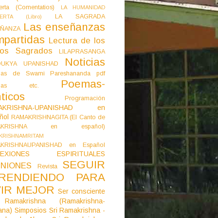
erta (Comentatios)
LA HUMANIDAD
LA SAGRADA
IERTA (Libro)
Las enseñanzas
ÑANZA
mpartidas
Lectura de los
tos Sagrados
LILAPRASANGA
Noticias
DUKYA UPANISHAD
as de Swami Pareshananda pdf
Poemas-
mas etc.
ticos
Programación
AKRISHNA-UPANISHAD en
ñol
RAMAKRISHNAGITA (El Canto de
AKRISHNA en español)
KRISHNAMRITAM
KRISHNAUPANISHAD en Español
LEXIONES ESPIRITUALES
SEGUIR
NIONES
Revista
RENDIENDO PARA
VIR MEJOR
Ser consciente
Ramakrishna (Ramakrishna-
ana)
Simposios
Sri Ramakrishna -