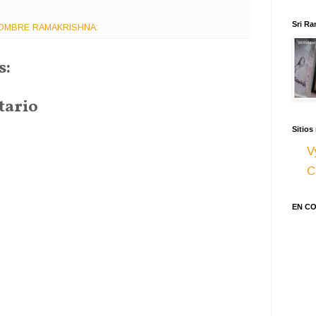
Sri Ra
OMBRE RAMAKRISHNA:
s:
tario
Sitios
V
C
EN C