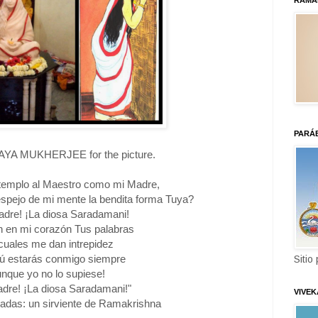
RAMA
PARÁ
AYA MUKHERJEE for the picture.
templo al Maestro como mi Madre,
 espejo de mi mente la bendita forma Tuya?
dre! ¡La diosa Saradamani!
 en mi corazón Tus palabras
 cuales me dan intrepidez
ú estarás conmigo siempre
Sitio
nque yo no lo supiese!
dre! ¡La diosa Saradamani!"
VIVE
adas: un sirviente de Ramakrishna