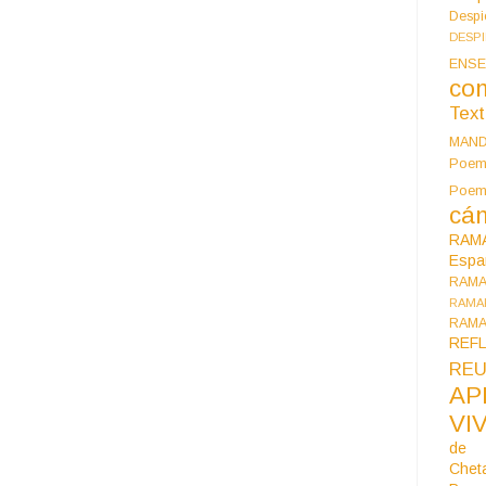
Despi
DESP
ENSE
co
Tex
MAN
Poem
Poe
cán
RAM
Espa
RAM
RAMA
RAMA
REF
REU
AP
VI
de 
Chet