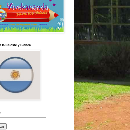
 la Celeste y Blanca
r