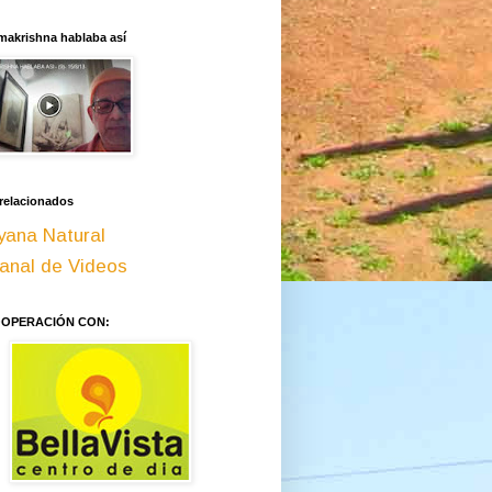
makrishna hablaba así
 relacionados
yana Natural
anal de Videos
OOPERACIÓN CON: