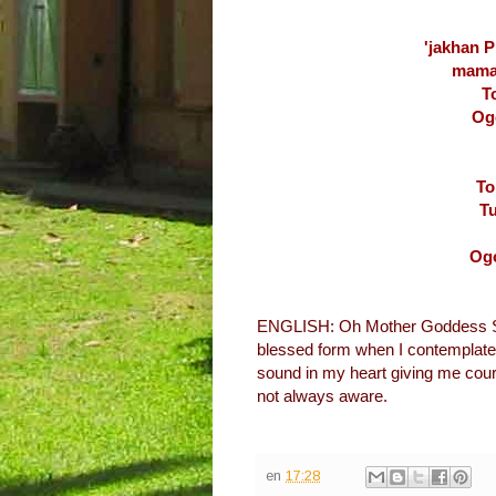
'jakhan 
mama
T
Og
To
Tu
Ogo
ENGLISH: Oh Mother Goddess Sar
blessed form when I contemplat
sound in my heart giving me cour
not always aware.
en
17:28