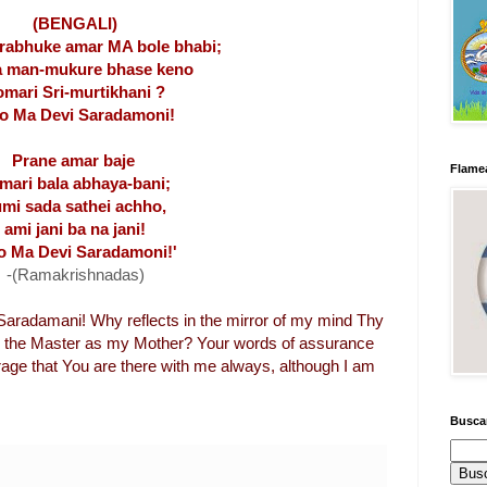
(BENGALI)
Prabhuke amar MA bole bhabi;
 man-mukure bhase keno
omari Sri-murtikhani ?
o Ma Devi Saradamoni!
Prane amar baje
Flamea
mari bala abhaya-bani;
mi sada sathei achho,
ami jani ba na jani!
 Ma Devi Saradamoni!'
-(Ramakrishnadas)
adamani! Why reflects in the mirror of my mind Thy
e the Master as my Mother? Your words of assurance
age that You are there with me always, although I am
Busca