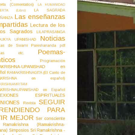
erta (Comentatios)
LA HUMANIDAD
LA SAGRADA
IERTA (Libro)
Las enseñanzas
ÑANZA
mpartidas
Lectura de los
tos Sagrados
LILAPRASANGA
Noticias
DUKYA UPANISHAD
as de Swami Pareshananda pdf
Poemas-
mas etc.
ticos
Programación
AKRISHNA-UPANISHAD en
ñol
RAMAKRISHNAGITA (El Canto de
AKRISHNA en español)
KRISHNAMRITAM
KRISHNAUPANISHAD en Español
LEXIONES ESPIRITUALES
SEGUIR
NIONES
Revista
RENDIENDO PARA
VIR MEJOR
Ser consciente
Ramakrishna (Ramakrishna-
ana)
Simposios
Sri Ramakrishna -