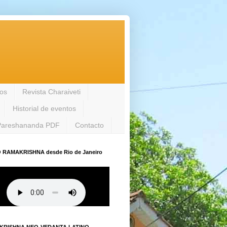
los
Revista Charaiveti
Historial de eventos
Pareshananda PDF
Contacto
 RAMAKRISHNA desde Rio de Janeiro