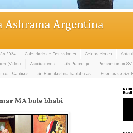
 Ashrama Argentina
ión 2024
Calendario de Festividades
Celebraciones
Artícu
tora (Video)
Asociaciones
Lila Prasanga
Pensamientos SV
mas - Cánticos
Sri Ramakrishna hablaba así
Poemas de Sw. 
RADIO
Brasil
mar MA bole bhabi