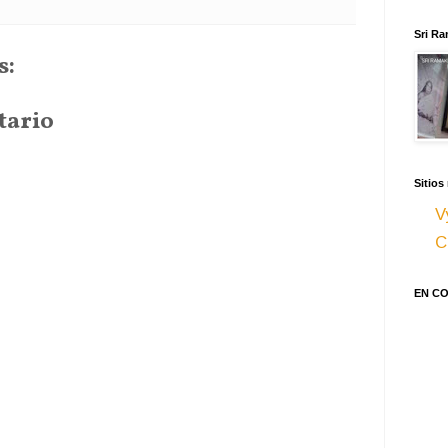
Sri Ra
s:
tario
Sitios
V
C
EN C