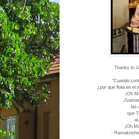
Thanks to J
"Cuando con
¿por qué flota en el
¡Oh Ma
¡Suenan
las
que T
au
¡Oh Ma
- Ramakrishn