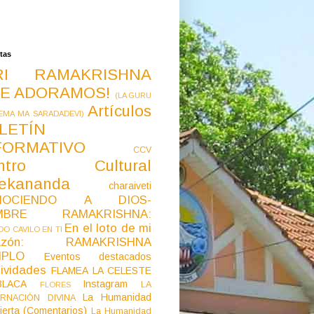
tas
RI RAMAKRISHNA
E ADORAMOS!
(LA GURU
Artículos
EMA MA SARADADEVI)
LETÍN
FORMATIVO
CCV
ntro Cultural
vekananda
charaiveti
NOCIENDO A DIOS-
MBRE RAMAKRISHNA:
En el loto de mi
O CAVILO EN TI
razón: RAMAKRISHNA
MPLO
Eventos destacados
ividades
FLAMEA LA CELESTE
LACA
Instagram
LA
FLORES
La Humanidad
RNACIÓN DIVINA
ierta (Comentarios)
La Humanidad