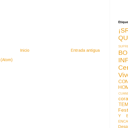
Etique
¡S
QU
SUPR
Inicio
Entrada antigua
BO
IN
 (Atom)
Ce
Vi
CO
HO
CUAND
co
TE
Fest
Y B
ENCA
Desp