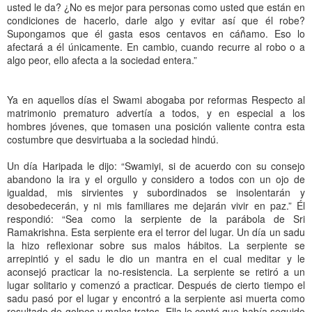
usted le da? ¿No es mejor para personas como usted que están en
condiciones de hacerlo, darle algo y evitar así que él robe?
Supongamos que él gasta esos centavos en cáñamo. Eso lo
afectará a él únicamente. En cambio, cuando recurre al robo o a
algo peor, ello afecta a la sociedad entera.”
Ya en aquellos días el Swami abogaba por reformas Respecto al
matrimonio prematuro advertía a todos, y en especial a los
hombres jóvenes, que tomasen una posición valiente contra esta
costumbre que desvirtuaba a la sociedad hindú.
Un día Haripada le dijo: “Swamiyi, si de acuerdo con su consejo
abandono la ira y el orgullo y considero a todos con un ojo de
igualdad, mis sirvientes y subordinados se insolentarán y
desobedecerán, y ni mis familiares me dejarán vivir en paz.” Él
respondió: “Sea como la serpiente de la parábola de Sri
Ramakrishna. Esta serpiente era el terror del lugar. Un día un sadu
la hizo reflexionar sobre sus malos hábitos. La serpiente se
arrepintió y el sadu le dio un mantra en el cual meditar y le
aconsejó practicar la no-resistencia. La serpiente se retiró a un
lugar solitario y comenzó a practicar. Después de cierto tiempo el
sadu pasó por el lugar y encontró a la serpiente asi muerta como
resultado de golpes y malos tratos. Ella le contó que había seguido