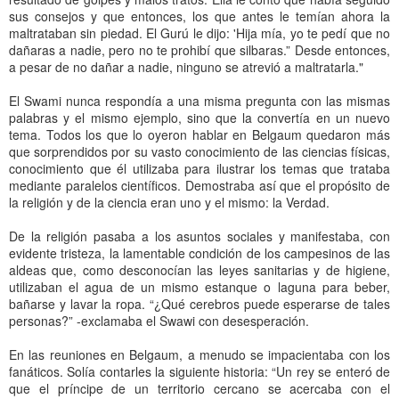
sus consejos y que entonces, los que antes le temían ahora la
maltrataban sin piedad. El Gurú le dijo: 'Hija mía, yo te pedí que no
dañaras a nadie, pero no te prohibí que silbaras.” Desde entonces,
a pesar de no dañar a nadie, ninguno se atrevió a maltratarla."
El Swami nunca respondía a una misma pregunta con las mismas
palabras y el mismo ejemplo, sino que la convertía en un nuevo
tema. Todos los que lo oyeron hablar en Belgaum quedaron más
que sorprendidos por su vasto conocimiento de las ciencias físicas,
conocimiento que él utilizaba para ilustrar los temas que trataba
mediante paralelos científicos. Demostraba así que el propósito de
la religión y de la ciencia eran uno y el mismo: la Verdad.
De la religión pasaba a los asuntos sociales y manifestaba, con
evidente tristeza, la lamentable condición de los campesinos de las
aldeas que, como desconocían las leyes sanitarias y de higiene,
utilizaban el agua de un mismo estanque o laguna para beber,
bañarse y lavar la ropa. “¿Qué cerebros puede esperarse de tales
personas?” -exclamaba el Swawi con desesperación.
En las reuniones en Belgaum, a menudo se impacientaba con los
fanáticos. Solía contarles la siguiente historia: “Un rey se enteró de
que el príncipe de un territorio cercano se acercaba con el