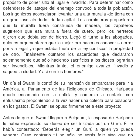
propósito de poner sitio al lugar e invadirlo. Para determinar cómo
defenderse del ataque del enemigo convocó a toda la población.
Los ingenieros aconsejaron levantar una alta muralla ·de tierra con
un gran foso alrededor de la capital. Los carpinteros propusieron
que la muralla fuera construída de madera, los zapateros
sugirieron que esa muralla fuera de cuero, pero los herreros
dijeron que debía ser de hierro. Llegó el turno a los abogados,
quienes argumentaron que lo mejor era hacerles conocer su error
por vía legal ya que estaba fuera de la ley confiscar la propiedad
de otro. Finalmente opinaron los sacerdotes que declararon
solemnemente que sólo haciendo sacrificios a los dioses lograrían
ser invencibles. Mientras tanto, el enemigo avanzó, invadió y
saqueó la ciudad. Y así son los hombres.”
Un día el Swami le contó de su intención de embarcarse para ir a
América, al Parlamento de las Religiones de Chicago. Haripada
quedó encantado con la noticia y comenzó a contarlo con
entusiasmo proponiendo a la vez hacer una colecta para colaborar
en los gastos. El Swami se opuso firmemente a este proyecto.
Antes de que el Swami llegara a Belgaum, la esposa de Haripada
le había expresado su deseo de ser iniciada por un Gurú. Él le
había contestado: “Deberás elegir un Gurú a quien yo pueda
venerar. Caso contrario tú no sólo no serás feliz sino que no