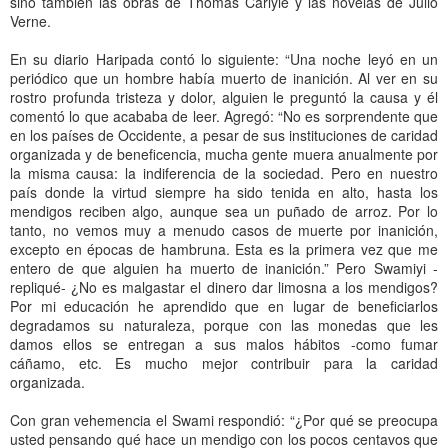
sino también las obras de Thomas Carlyle y las novelas de Julio
Verne.
En su diario Haripada contó lo siguiente: “Una noche leyó en un
periódico que un hombre había muerto de inanición. Al ver en su
rostro profunda tristeza y dolor, alguien le preguntó la causa y él
comentó lo que acababa de leer. Agregó: “No es sorprendente que
en los países de Occidente, a pesar de sus instituciones de caridad
organizada y de beneficencia, mucha gente muera anualmente por
la misma causa: la indiferencia de la sociedad. Pero en nuestro
país donde la virtud siempre ha sido tenida en alto, hasta los
mendigos reciben algo, aunque sea un puñado de arroz. Por lo
tanto, no vemos muy a menudo casos de muerte por inanición,
excepto en épocas de hambruna. Esta es la primera vez que me
entero de que alguien ha muerto de inanición.” Pero Swamiyi -
repliqué- ¿No es malgastar el dinero dar limosna a los mendigos?
Por mi educación he aprendido que en lugar de beneficiarlos
degradamos su naturaleza, porque con las monedas que les
damos ellos se entregan a sus malos hábitos -como fumar
cáñamo, etc. Es mucho mejor contribuir para la caridad
organizada.
Con gran vehemencia el Swami respondió: “¿Por qué se preocupa
usted pensando qué hace un mendigo con los pocos centavos que