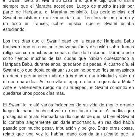
siempre que el Maratha accediese. Luego de mucho insistir por
parte de Haripada, el Maratha consintió. Las pertenencias del
Swami consistían de un kamandalú, un libro forrado en guerua y
un texto en francés, sobre música, que el Swami estaba
estudiando.
Los tres días que el Swami pasó en la casa de Haripada Babu
transcurrieron en constante conversación y discusión sobre temas
religiosos con muchas personas cultas de la ciudad. Durante este
corto tiempo muchas de las dudas que habían obsesionado a
Haripada Babu, durante años, quedaron disipadas. Al cuarto día, el
Swami dijo que debía continuar su camino porque "los sannyasines
no deben permanecer más de tres días en una ciudad y solo un
día en una aldea. Así se evita el apego a todo lo que ata a Maia.”
Ante el vehemente ruego de su huésped, el Swami consintió en
quedarse unos pocos días más.
El Swami le relató varios incidentes de su vida de monje errante
luego de haber hecho el voto de no tocar dinero. A medida que
proseguía el relato Haripada se dio cuenta de que, si bien el Swami
lo contaba alegremente sin darle importancia, en realidad había
pasado por mucho pesar, tribulación y peligro. Entre otras cosas,
relató que una vez le habían dado comida tan picante que la