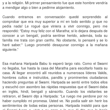
y a la religión. Mi prirner pensarniento fue que este hombre vendría
a mendigar algo o bien a pedirme alojamiento.
Cuando entramos en conversación quedé sorprendido al
comprobar que era muy superior a mí en todo sentido ¡y que no
pedía nada! Le rogué que viniera a vivir conmigo, pero me
respondió: "Estoy muy feliz con el Maratha; si lo dejara después de
conocer a un bengalí, podría sentirse herido, además, toda su
familia me trata con gran cariño. No obstante, lo pensaré y se lo
haré saber.”' Luego prometió desayunar conmigo a la mañana
siguiente.”
Esa mañana Haripada Babu lo esperó largo rato. Como el Swami
no llegaba, fue hasta la casa del Maratha para escoltarlo hasta su
casa. Al llegar encontró allí reunidos a numerosos líderes Vakils,
hombres cultos e instruídos, pandits y prominentes ciudadanos
haciendo preguntas al Swami. Haripada se sentó entre todos ellos
y escuchó con asombro las rápidas respuestas que el Swami daba
en inglés, hindi, bengalí y sánscrito. Cuando los visitantes se
retiraron, el Swami dijo a Haripada: “Le ruego me perdone por no
haber cumplido mi promesa. Usted ve. No podía salir sin herir los
sentimientos de todas estas personas. Haripada insistió para que
el Swami fuera a. vivir a su casa a lo que él dijo que lo haría