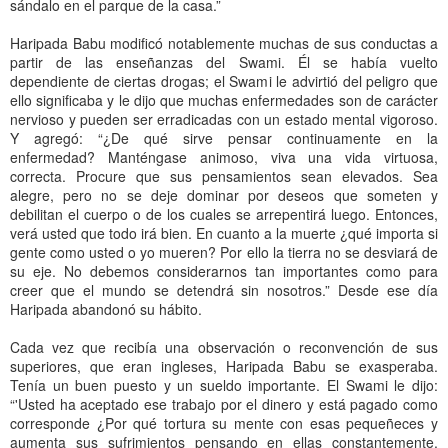
sándalo en el parque de la casa.”
Haripada Babu modificó notablemente muchas de sus conductas a
partir de las enseñanzas del Swami. Él se había vuelto
dependiente de ciertas drogas; el Swami le advirtió del peligro que
ello significaba y le dijo que muchas enfermedades son de carácter
nervioso y pueden ser erradicadas con un estado mental vigoroso.
Y agregó: “¿De qué sirve pensar continuamente en la
enfermedad? Manténgase animoso, viva una vida virtuosa,
correcta. Procure que sus pensamientos sean elevados. Sea
alegre, pero no se deje dominar por deseos que someten y
debilitan el cuerpo o de los cuales se arrepentirá luego. Entonces,
verá usted que todo irá bien. En cuanto a la muerte ¿qué importa si
gente como usted o yo mueren? Por ello la tierra no se desviará de
su eje. No debemos considerarnos tan importantes como para
creer que el mundo se detendrá sin nosotros.” Desde ese día
Haripada abandonó su hábito.
Cada vez que recibía una observación o reconvención de sus
superiores, que eran ingleses, Haripada Babu se exasperaba.
Tenía un buen puesto y un sueldo importante. El Swami le dijo:
“'Usted ha aceptado ese trabajo por el dinero y está pagado como
corresponde ¿Por qué tortura su mente con esas pequeñeces y
aumenta sus sufrimientos pensando en ellas constantemente.