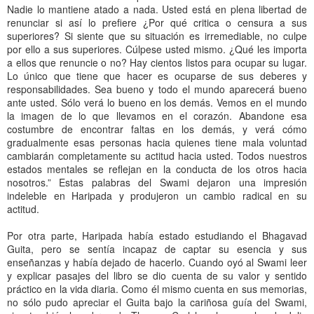
Nadie lo mantiene atado a nada. Usted está en plena libertad de
renunciar si así lo prefiere ¿Por qué critica o censura a sus
superiores? Si siente que su situación es irremediable, no culpe
por ello a sus superiores. Cúlpese usted mismo. ¿Qué les importa
a ellos que renuncie o no? Hay cientos listos para ocupar su lugar.
Lo único que tiene que hacer es ocuparse de sus deberes y
responsabilidades. Sea bueno y todo el mundo aparecerá bueno
ante usted. Sólo verá lo bueno en los demás. Vemos en el mundo
la imagen de lo que llevamos en el corazón. Abandone esa
costumbre de encontrar faltas en los demás, y verá cómo
gradualmente esas personas hacia quienes tiene mala voluntad
cambiarán completamente su actitud hacia usted. Todos nuestros
estados mentales se reflejan en la conducta de los otros hacia
nosotros.” Estas palabras del Swami dejaron una impresión
indeleble en Haripada y produjeron un cambio radical en su
actitud.
Por otra parte, Haripada había estado estudiando el Bhagavad
Guita, pero se sentía incapaz de captar su esencia y sus
enseñanzas y había dejado de hacerlo. Cuando oyó al Swami leer
y explicar pasajes del libro se dio cuenta de su valor y sentido
práctico en la vida diaria. Como él mismo cuenta en sus memorias,
no sólo pudo apreciar el Guita bajo la cariñosa guía del Swami,