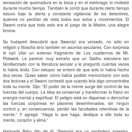
sensación de quemadura en la boca y en el estómago lo molestó
durante mucho tiempo. También le contó que durante cierto tiempo
estuvo bajo la alerta y constante vigilancia de los detectives,
quienes no perdían de vista todos sus actos y movimientos. El
Swami creía que todo esto era el juego de la Madre, una alegre
broma.
Su huésped descubrió que Swamiyi era versado, no sólo en
religión y filosofía sino también en asuntos seculares. Con sorpresa
le oyó citar un extenso fragmento de Los cuadernos de Mr.
Pickwick. Le pareció muy extraño que un Sadhu estuviera tan
familiarizado con la literatura secular y le preguntó cuántas veces
lo había leído. Con estupor se enteró de que solo lo había hecho
dos veces. Quiso saber cómo había podido memorizarlo con solo
dos lecturas y el Swami contestó que cuando leía algo concentraba
toda su mente. Dijo: “El poder de la mente surge del control de las
fuerzas del cuerpo. La idea es conservar y transformar lo físico en
energía mental y espiritual. El peligro está en dispersar o derrochar
las fuerzas corpóreas en placeres desenfrenados, sin ningún
control y, en consecuencia, perder las facultades retentivas de la
mente.” Y agregó: “Haga lo que haga, dedique a ello toda su
mente, corazón y alma.”
Haripada Babu dijo de él: “Swamiyi era un verdadero maestro.