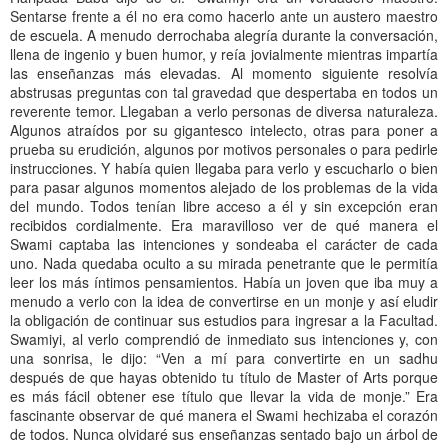
Sentarse frente a él no era como hacerlo ante un austero maestro
de escuela. A menudo derrochaba alegría durante la conversación,
llena de ingenio y buen humor, y reía jovialmente mientras impartía
las enseñanzas más elevadas. Al momento siguiente resolvía
abstrusas preguntas con tal gravedad que despertaba en todos un
reverente temor. Llegaban a verlo personas de diversa naturaleza.
Algunos atraídos por su gigantesco intelecto, otras para poner a
prueba su erudición, algunos por motivos personales o para pedirle
instrucciones. Y había quien llegaba para verlo y escucharlo o bien
para pasar algunos momentos alejado de los problemas de la vida
del mundo. Todos tenían libre acceso a él y sin excepción eran
recibidos cordialmente. Era maravilloso ver de qué manera el
Swami captaba las intenciones y sondeaba el carácter de cada
uno. Nada quedaba oculto a su mirada penetrante que le permitía
leer los más íntimos pensamientos. Había un joven que iba muy a
menudo a verlo con la idea de convertirse en un monje y así eludir
la obligación de continuar sus estudios para ingresar a la Facultad.
Swamiyi, al verlo comprendió de inmediato sus intenciones y, con
una sonrisa, le dijo: “Ven a mí para convertirte en un sadhu
después de que hayas obtenido tu título de Master of Arts porque
es más fácil obtener ese título que llevar la vida de monje.” Era
fascinante observar de qué manera el Swami hechizaba el corazón
de todos. Nunca olvidaré sus enseñanzas sentado bajo un árbol de