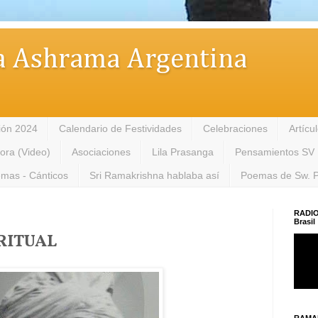
 Ashrama Argentina
ión 2024
Calendario de Festividades
Celebraciones
Artícu
tora (Video)
Asociaciones
Lila Prasanga
Pensamientos SV
mas - Cánticos
Sri Ramakrishna hablaba así
Poemas de Sw. 
RADIO
Brasil
RITUAL