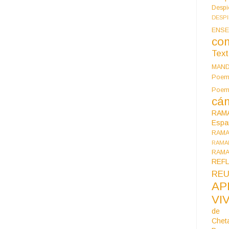
Despi
DESP
ENSE
co
Tex
MAN
Poem
Poe
cán
RAM
Espa
RAM
RAMA
RAMA
REF
REU
AP
VI
de 
Chet