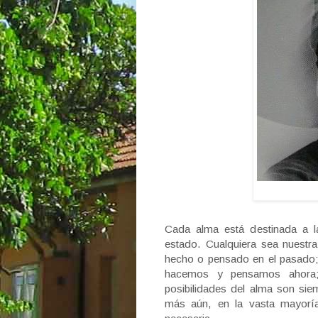
Cada alma está destinada a la
estado. Cualquiera sea nuestr
hecho o pensado en el pasado; 
hacemos y pensamos ahora;
posibilidades del alma son si
más aún, en la vasta mayorí