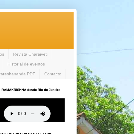
los
Revista Charaiveti
Historial de eventos
Pareshananda PDF
Contacto
 RAMAKRISHNA desde Rio de Janeiro