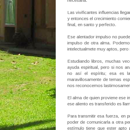
necesaria.
Las vivificantes influencias lle
y entonces el crecimiento comienz
final, en santo y perfecto.
Ese alentador impulso no puede s
impulso de otra alma. Podemos
intelectualmete muy aptos, pero 
Estudiando libros, muchas vec
ayuda espiritual, pero si nos a
no así el espíritu; esa es 
maravillosamente de temas espi
nos reconocemos lastimosament
El alma de quien proviene ese in
ese aliento es transferido es lla
Para transmitir esa fuerza, en 
poder de comunicarla a otra pe
estímulo tiene que ester apto p