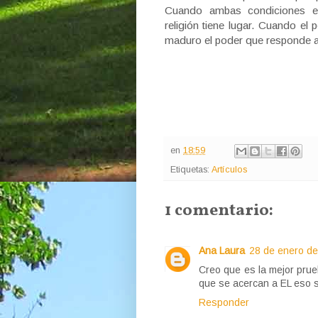
Cuando ambas condiciones es
religión tiene lugar. Cuando el
maduro el poder que responde a
en
18:59
Etiquetas:
Artículos
1 comentario:
Ana Laura
28 de enero de
Creo que es la mejor pru
que se acercan a EL eso s
Responder