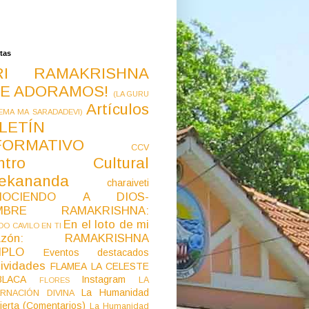
tas
RI RAMAKRISHNA
E ADORAMOS!
(LA GURU
Artículos
EMA MA SARADADEVI)
LETÍN
FORMATIVO
CCV
ntro Cultural
vekananda
charaiveti
NOCIENDO A DIOS-
MBRE RAMAKRISHNA:
En el loto de mi
O CAVILO EN TI
razón: RAMAKRISHNA
MPLO
Eventos destacados
ividades
FLAMEA LA CELESTE
LACA
Instagram
LA
FLORES
La Humanidad
RNACIÓN DIVINA
ierta (Comentarios)
La Humanidad