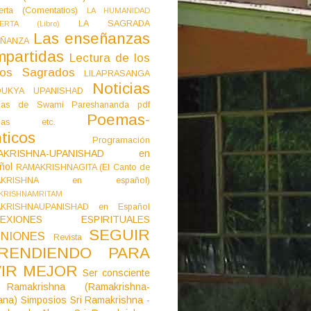
erta (Comentatios)
LA HUMANIDAD
LA SAGRADA
IERTA (Libro)
Las enseñanzas
ÑANZA
mpartidas
Lectura de los
tos Sagrados
LILAPRASANGA
Noticias
DUKYA UPANISHAD
as de Swami Pareshananda pdf
Poemas-
mas etc.
ticos
Programación
AKRISHNA-UPANISHAD en
ñol
RAMAKRISHNAGITA (El Canto de
AKRISHNA en español)
KRISHNAMRITAM
KRISHNAUPANISHAD en Español
LEXIONES ESPIRITUALES
SEGUIR
NIONES
Revista
RENDIENDO PARA
VIR MEJOR
Ser consciente
Ramakrishna (Ramakrishna-
ana)
Simposios
Sri Ramakrishna -