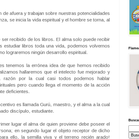
gan de afuera y trabajan sobre nuestras potencialidades
a, se inicia la vida espiritual y el hombre se torna, al
er recibido de los libros. El alma solo puede recibir
 estudiar libros toda una vida, podemos volvernos
Flamea
no lograremos ningún desarrollo espiritual.
es tenemos la errónea idea de que hemos recibido
nalizamos hallaremos que el intelecto fue mejorado y
la razón por la cual casi todos podemos hablar
rituales pero cuando llega el momento de la acción
e deficientes.
centivo es llamada Gurú, maestro, y el alma a la cual
mado discípulo, estudiante.
Busca
primer lugar el alma de quien proviene debe poseer el
rsona; en segundo lugar el objeto receptor de dicho
ara ello, la semilla viva y el terreno recién arado!