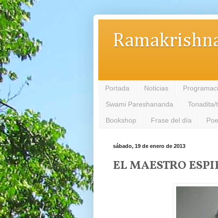
Ramakrishna
Portada
Noticias
Programac
Swami Pareshananda
Tonadita/
Bookshop
Frase del día
Poe
sábado, 19 de enero de 2013
EL MAESTRO ESPI