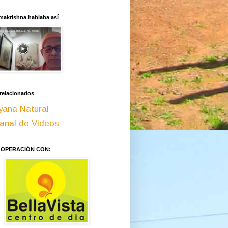
makrishna hablaba así
 relacionados
yana Natural
anal de Videos
OOPERACIÓN CON: