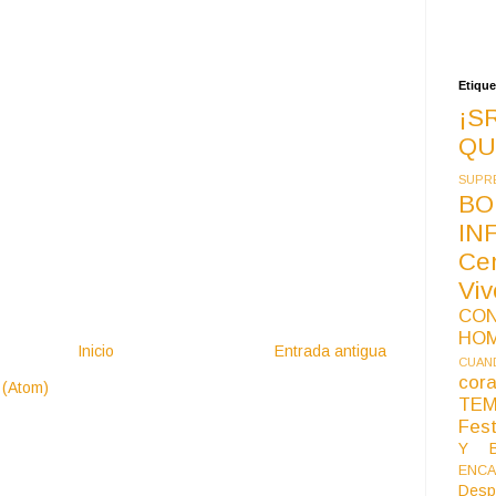
Etique
¡S
QU
SUPR
BO
IN
Ce
Vi
CO
HO
Inicio
Entrada antigua
CUAND
co
 (Atom)
TE
Fest
Y B
ENCA
Desp